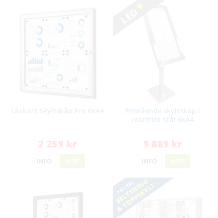
LED
Låsbart Skyltskåp Pro 6xA4
Fristående skyltskåp i
rostfritt stål 6xA4
2 259 kr
9 889 kr
INFO
KÖP
INFO
KÖP
BELYSNING
TILLVAL
& TOPPSKYLT