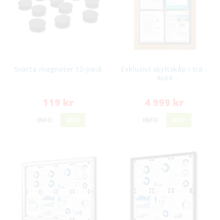
Svarta magneter 12-pack
Exklusivt skyltskåp i trä -
4xA4
119 kr
4 999 kr
INFO
KÖP
INFO
KÖP