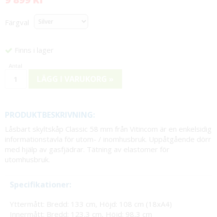
Färgval
Finns i lager
LÄGG I VARUKORG »
PRODUKTBESKRIVNING:
Låsbart skyltskåp Classic 58 mm från Vitincom är en enkelsidig
informationstavla för utom- / inomhusbruk. Uppåtgående dörr
med hjälp av gasfjädrar. Tätning av elastomer för
utomhusbruk.
Specifikationer:
​Yttermått: Bredd: 133 cm, Höjd: 108 cm (18xA4)
Innermått: Bredd: 123,3 cm, Höjd: 98,3 cm