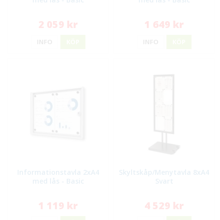
2 059 kr
1 649 kr
INFO
KÖP
INFO
KÖP
Informationstavla 2xA4
Skyltskåp/Menytavla 8xA4
med lås - Basic
Svart
1 119 kr
4 529 kr