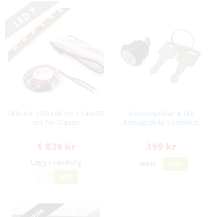
LED
LED-Kit 133x108 cm / 140x75
Reservnycklar & lås
cm för Classic
Anslagsskåp Utomhus
1 839 kr
399 kr
Lägg i varukorg
INFO
KÖP
JA
NEJ