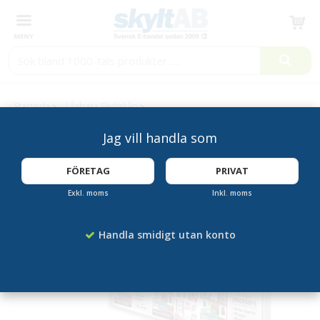
Produkten har blivit tillagd i varukorgen
Startsida
Låsbara Skyltskåp
Anslagsskåp utomhus 18xA4 Djup 58mm
Jag vill handla som
FÖRETAG
PRIVAT
BELYSNING
SOM TILLVAL
Exkl. moms
Inkl. moms
Handla smidigt utan konto