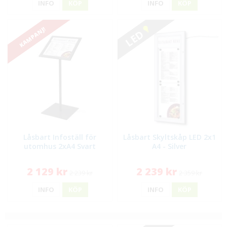
INFO
KÖP
INFO
KÖP
KAMPANJ!
LED
Låsbart Infoställ för
Låsbart Skyltskåp LED 2x1
utomhus 2xA4 Svart
A4 - Silver
2 129 kr
2 239 kr
2 239 kr
2 359 kr
INFO
KÖP
INFO
KÖP