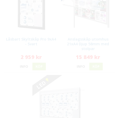
Låsbart Skyltskåp Pro 9xA4
Anslagsskåp utomhus
- Svart
21xA4 Djup 58mm med
stolpar
2 959 kr
15 849 kr
INFO
KÖP
INFO
KÖP
LED