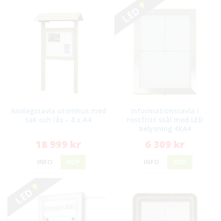
LED
Anslagstavla utomhus med
Informationstavla i
tak och lås – 8 x A4
rostfritt stål med LED
belysning 4XA4
18 999 kr
6 309 kr
INFO
KÖP
INFO
KÖP
LED