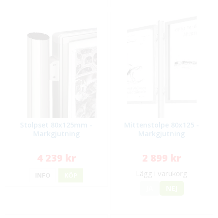
Stolpset 80x125mm -
Mittenstolpe 80x125 -
Markgjutning
Markgjutning
4 239 kr
2 899 kr
Lägg i varukorg
INFO
KÖP
JA
NEJ