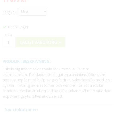
Färgval
Finns i lager
LÄGG I VARUKORG »
PRODUKTBESKRIVNING:
Enkelsidig informationstavla för utomhus. 75 mm
aluminiumram. Rundade hörn i gjuten aluminium. Dörr som
öppnas uppåt med hjälp av gasfjädrar. Säkerhetslås med 2 st
nycklar. Tätning av elastomer och ventiler för att undvika
kondens. Tavlan är tillverkad av elförzinkad stål med vitlackad
exponeringsyta. Silveranodiserad.
Specifikationer: