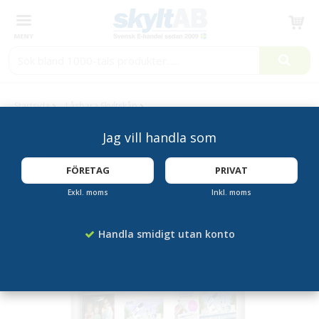
Produkten har blivit tillagd i varukorgen
Startsida
Låsbara Skyltskåp
Anslagsskåp utomhus 18xA4 Djup 75mm 2000
Jag vill handla som
FÖRETAG
PRIVAT
BELYSNING
SOM TILLVAL
Exkl. moms
Inkl. moms
Handla smidigt utan konto