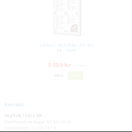
Låsbart Skyltskåp LED 4x1
A4 - Silver
3 359 kr
3 539 kr
INFO
KÖP
Kontakt
Skyltab i väst AB
Telefontid vardagar: 07.30-16.00
Lunchstängt: 12.30-13.15