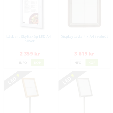
Låsbart Skyltskåp LED A4 -
Displaytavla 4 x A4 i valnöt
Silver
2 359 kr
3 619 kr
INFO
KÖP
INFO
KÖP
LED
LED