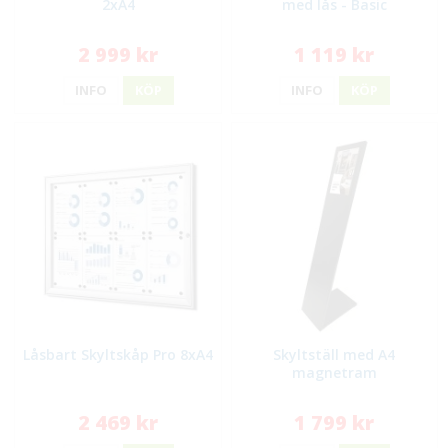
2xA4
med lås - Basic
2 999 kr
1 119 kr
INFO
KÖP
INFO
KÖP
Låsbart Skyltskåp Pro 8xA4
Skyltställ med A4
magnetram
2 469 kr
1 799 kr