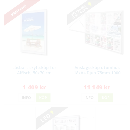
KAMPANJ!
BELYSNING
SOM TILLVAL
Låsbart skyltskåp för
Anslagsskåp utomhus
Affisch, 50x70 cm
18xA4 Djup 75mm 1000
1 409 kr
11 149 kr
INFO
KÖP
INFO
KÖP
LED