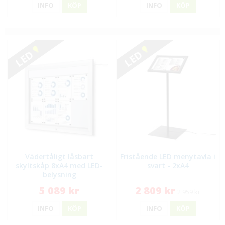
INFO
KÖP
INFO
KÖP
LED
LED
Vädertåligt låsbart
Fristående LED menytavla i
skyltskåp 8xA4 med LED-
svart - 2xA4
belysning
5 089 kr
2 809 kr
2 959 kr
INFO
KÖP
INFO
KÖP