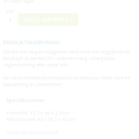
Finns i lager
LÄGG I VARUKORG »
PRODUKTBESKRIVNING:
Stilrent och elegant väggskylt i akryl med 4st väggdistanser.
Akrylskylt är perfekt för rumbeskrivning, våningsplan,
vägbeskrivning eller annat info.
4st silveranodiserad/natureloxerad distanser följer med för
uppsättning av plexiskylten.
Specifikationer:
Yttermått: 35,7 x 48 x 2,9 cm
Affischstorlek: A3 / 29,7 x 42 cm
Ladda ner produktblad