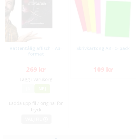
Vattentålig affisch - A3-
Skrivkartong A3 - 5-pack
format
269 kr
109 kr
Lägg i varukorg
JA
NEJ
Ladda upp fil / original för
tryck
VÄLJ FIL