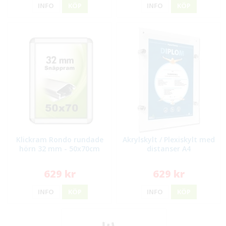
INFO
KÖP
INFO
KÖP
Klickram Rondo rundade
Akrylskylt / Plexiskylt med
hörn 32 mm - 50x70cm
distanser A4
629 kr
629 kr
INFO
KÖP
INFO
KÖP