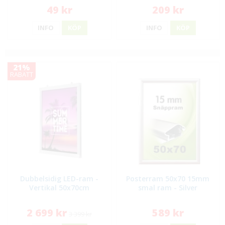
49 kr
209 kr
INFO
KÖP
INFO
KÖP
21%
RABATT
Dubbelsidig LED-ram -
Posterram 50x70 15mm
Vertikal 50x70cm
smal ram - Silver
2 699 kr
589 kr
3 399 kr