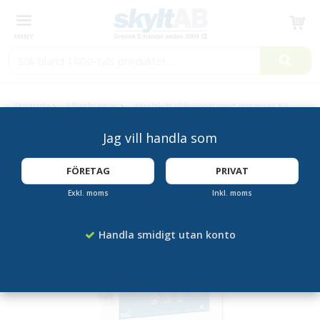
Produkten har blivit tillagd i varukorgen
Startsida
Affischramar
Akrylskylt / Plexiskylt med distanser A3
Jag vill handla som
FÖRETAG
PRIVAT
Exkl. moms
Inkl. moms
Handla smidigt utan konto