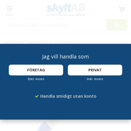
Produkten har blivit tillagd i varukorgen
Startsida
Affischramar
Snäppramar
Permanent Tuschpenna Artline 90 - 2-5 mm - Blå
Jag vill handla som
FÖRETAG
PRIVAT
Exkl. moms
Inkl. moms
Handla smidigt utan konto