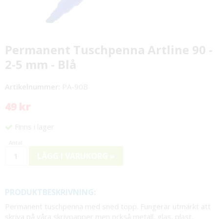
Permanent Tuschpenna Artline 90 -
2-5 mm - Blå
Artikelnummer:
PA-90B
49 kr
Finns i lager
LÄGG I VARUKORG »
PRODUKTBESKRIVNING:
Permanent tuschpenna med sned topp. Fungerar utmärkt att
skriva på våra skrivpapper men också metall, glas, plast,