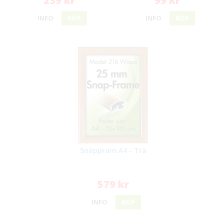
239 kr
99 kr
INFO
KÖP
INFO
KÖP
Snäppram A4 - Trä
579 kr
INFO
KÖP