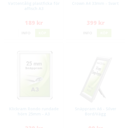
Vattentålig plastficka för
Crown A4 33mm - Svart
affisch A3
189 kr
399 kr
INFO
KÖP
INFO
KÖP
Klickram Rondo rundade
Snäppram A6 - Silver
hörn 25mm - A3
Bord/Vägg