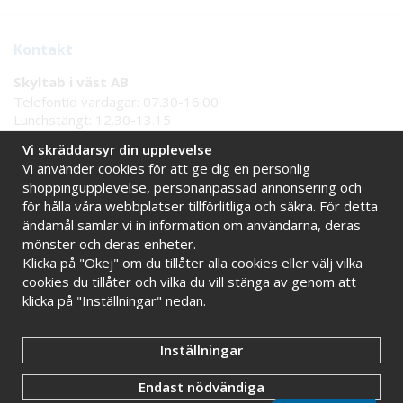
Kontakt
Skyltab i väst AB
Telefontid vardagar: 07.30-16.00
Lunchstängt: 12.30-13.15
Tel:
08 - 777 77 82
Vi skräddarsyr din upplevelse
Tel:
0521 - 171 77
Vi använder cookies för att ge dig en personlig
E-post:
info@skyltab.se
shoppingupplevelse, personanpassad annonsering och
för hålla våra webbplatser tillförlitliga och säkra. För detta
Handla tryggt hos oss
ändamål samlar vi in information om användarna, deras
mönster och deras enheter.
Online sedan 2009
Stort eget lager
Klicka på "Okej" om du tillåter alla cookies eller välj vilka
Snabba leveranser
Faktura 30 dagar
cookies du tillåter och vilka du vill stänga av genom att
klicka på "Inställningar" nedan.
Inställningar
Endast nödvändiga