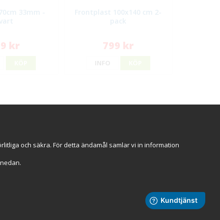
70cm 33mm -
Frontplast 100x140 cm 2-
vart
pack
9 kr
799 kr
KÖP
INFO
KÖP
ggt hos oss
an 2009
Stort eget lager
Snabba leveranser
itliga och säkra. För detta ändamål samlar vi in information
 dagar
r" nedan.