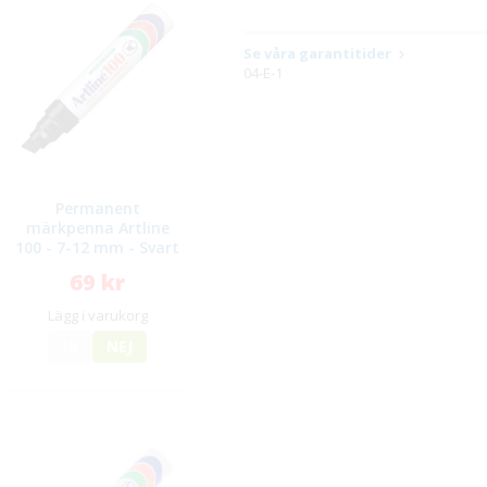
Se våra garantitider
04-E-1
Permanent
märkpenna Artline
100 - 7-12 mm - Svart
69 kr
Lägg i varukorg
JA
NEJ