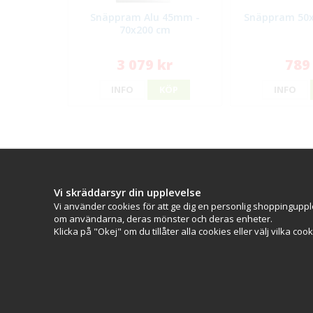
Snäppram Alu 45mm -
Snäppram 50x
70x200 cm
3 079 kr
789
INFO
KÖP
INFO
Kontakt
Kundserv
Vi skräddarsyr din upplevelse
Kontakta os
Skyltab i väst AB
Vi använder cookies för att ge dig en personlig shoppinguppl
Köpvillkor
Telefontid vardagar: 07.30-16.00
om användarna, deras mönster och deras enheter.
Ångra köp
Lunchstängt: 12.30-13.15
Klicka på "Okej" om du tillåter alla cookies eller välj vilka coo
Tel:
08 - 777 77 82
Tel:
0521 - 171 77
E-post:
info@skyltab.se