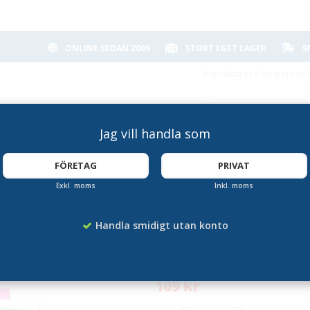
ONLINE SEDAN 2009
STORT EGET LAGER
S
Kontakta oss för personl
Jag vill handla som
FÖRETAG
PRIVAT
Exkl. moms
Inkl. moms
3 - 5-pack
Skrivkartong A3 - 
Handla smidigt utan konto
Artikelnummer:
PA-1968A3-PI
109 kr