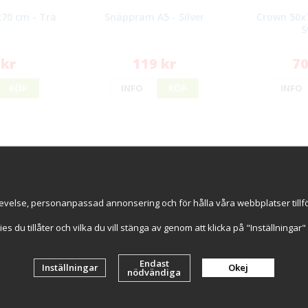
70 cm - Trä
Snäppram A5 - Silver
Crown 50x
S
 kr
119 kr
70
KÖP
INFO
KÖP
INFO
ice
Information
Handla try
s
Om oss
Online sed
evelse, personanpassad annonsering och för hålla våra webbplatser tillförl
GDPR & Cookies
Faktura 30
Cookie-inställningar
kies du tillåter och vilka du vill stänga av genom att klicka på "Inställninga
Artiklar
Endast
Inställningar
Okej
nödvändiga