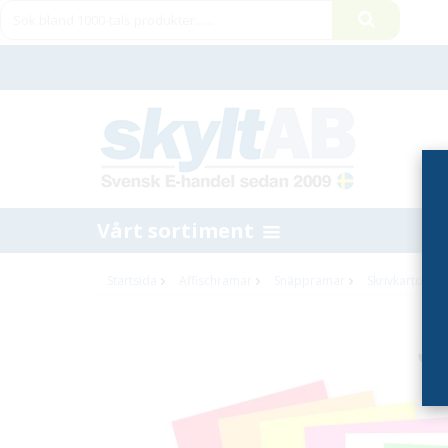
Vårt sortiment
Startsida
Affischramar
Snäppramar
Skrivkartong A