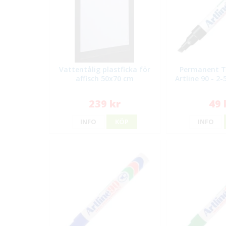
Vattentålig plastficka för
Permanent 
affisch 50x70 cm
Artline 90 - 2
239 kr
49 
INFO
KÖP
INFO