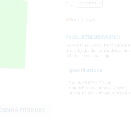
Färg
Finns ej i lagret
PRODUKTBESKRIVNING:
Skrivkartong i 5-pack. Kartongpapper 
dina erbjudanden och budskap. Finns 
påbörja ett nytt budskap.
Specifikationer:
Storlek: A3 (297x420mm)
Material: Papp/kartong (270g/m2)
Dubbelsidig = Skrift kan göras på b
 DENNA PRODUKT