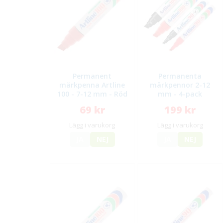
Permanent
Permanenta
märkpenna Artline
märkpennor 2-12
100 - 7-12 mm - Röd
mm - 4-pack
69 kr
199 kr
Lägg i varukorg
Lägg i varukorg
JA
NEJ
JA
NEJ