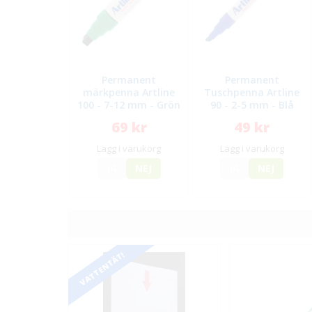
Permanent
Permanent
märkpenna Artline
Tuschpenna Artline
100 - 7-12 mm - Grön
90 - 2-5 mm - Blå
69 kr
49 kr
Lägg i varukorg
Lägg i varukorg
JA
NEJ
JA
NEJ
VATTENTÄT!