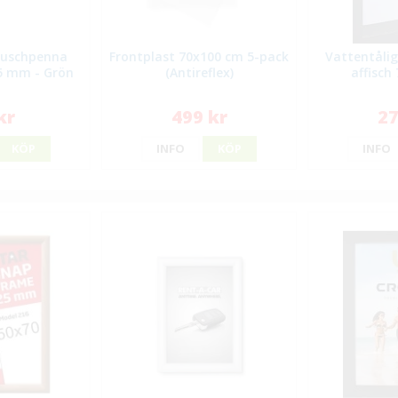
Tuschpenna
Frontplast 70x100 cm 5-pack
Vattentålig
-5 mm - Grön
(Antireflex)
affisch
kr
499 kr
27
KÖP
INFO
KÖP
INFO