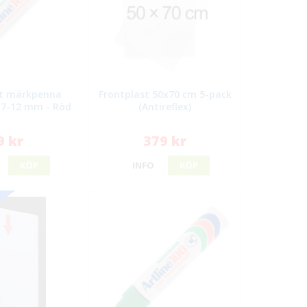
t märkpenna
Frontplast 50x70 cm 5-pack
- 7-12 mm - Röd
(Antireflex)
9 kr
379 kr
KÖP
INFO
KÖP