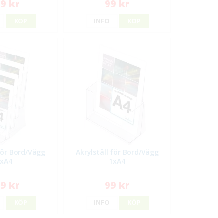
9 kr
99 kr
KÖP
INFO
KÖP
 för Bord/Vägg
Akrylställ för Bord/Vägg
4xA4
1xA4
9 kr
99 kr
KÖP
INFO
KÖP