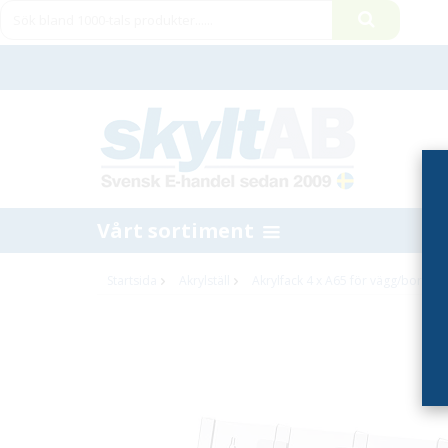
Vårt sortiment
Startsida
Akrylställ
Akrylfack 4 x A65 för vägg/bord