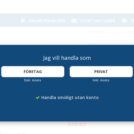
ONLINE SEDAN 2009
STORT EGET LAGER
S
Kontakta oss för personl
Jag vill handla som
FÖRETAG
PRIVAT
Exkl. moms
Inkl. moms
Akrylfack 4 x A65 
Handla smidigt utan konto
Artikelnummer:
SD-4W104
139 kr