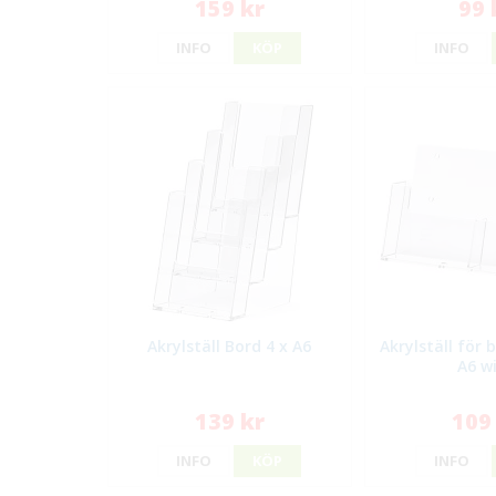
159 kr
99 
INFO
KÖP
INFO
Akrylställ Bord 4 x A6
Akrylställ för 
A6 w
139 kr
109
INFO
KÖP
INFO