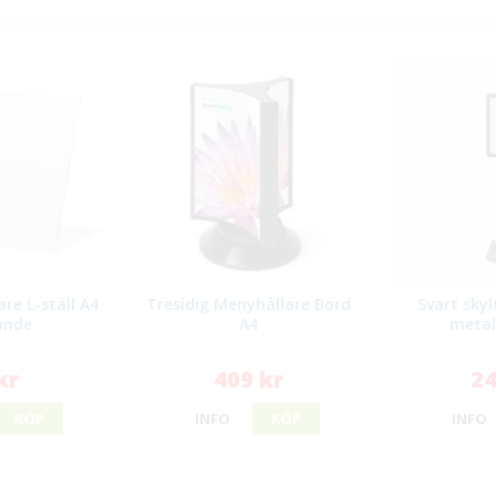
re L-ställ A4
Tresidig Menyhållare Bord
Svart sky
ande
A4
metal
kr
409 kr
24
KÖP
INFO
KÖP
INFO