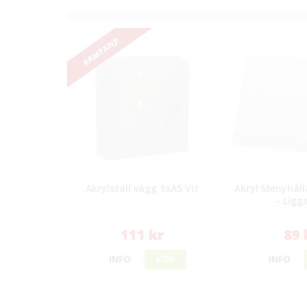
KAMPANJ!
Akrylställ vägg 1xA5 Vit
Akryl Menyhålla
- Ligg
111 kr
89 
INFO
KÖP
INFO