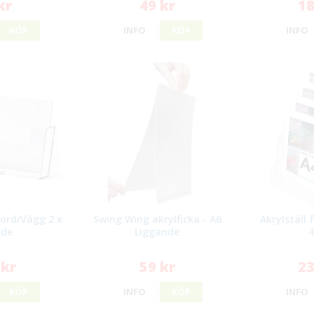
kr
49 kr
18
KÖP
INFO
KÖP
INFO
bord/Vägg 2 x
Swing Wing akrylficka - A6
Akrylställ
ide
Liggande
 kr
59 kr
23
KÖP
INFO
KÖP
INFO