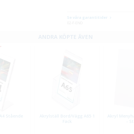
Se våra garantitider
02-F-END
ANDRA KÖPTE ÄVEN
A4 Stående
Akrylställ Bord/Vägg A65 1
Akryl Menyhå
Fack
- S