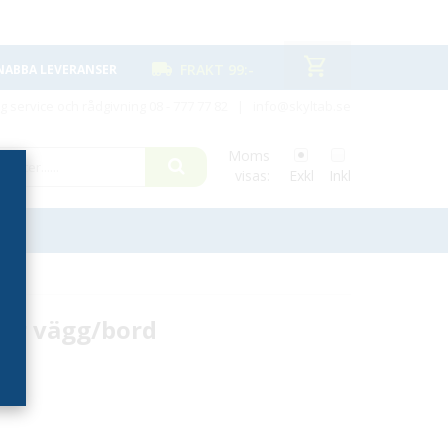
FRAKT 99:-
NABBA LEVERANSER
ig service och rådgivning
08 - 777 77 82
|
info@skyltab.se
Moms
visas:
Exkl
Inkl
för vägg/bord