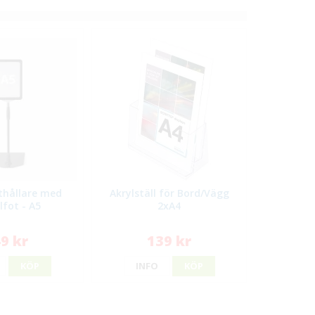
lthållare med
Akrylställ för Bord/Vägg
lfot - A5
2xA4
9 kr
139 kr
KÖP
INFO
KÖP