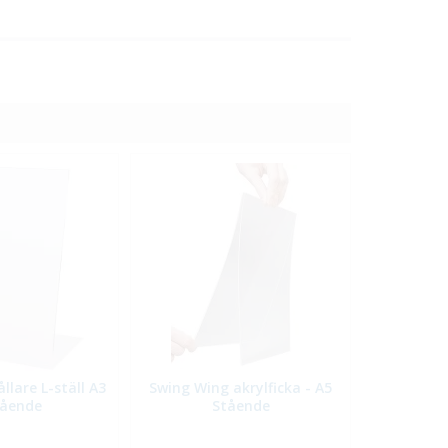
llare L-ställ A3
Swing Wing akrylficka - A5
tående
Stående