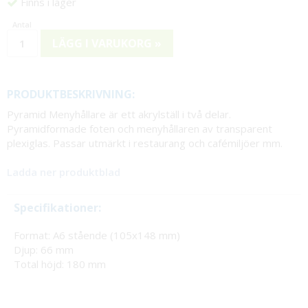
Finns i lager
LÄGG I VARUKORG »
PRODUKTBESKRIVNING:
Pyramid Menyhållare är ett akrylställ i två delar.
Pyramidformade foten och menyhållaren av transparent
plexiglas. Passar utmärkt i restaurang och cafémiljöer mm.
Ladda ner produktblad
Specifikationer:
Format: A6 stående (105x148 mm)
Djup: 66 mm
Total höjd: 180 mm