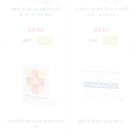
Akrylställ broschyrställ
Akryl Menyhållare T-ställ
Bord 1xA6 / A65
A4 - Stående
59 kr
89 kr
INFO
KÖP
INFO
KÖP
Akrylblock med magneter
Akrylblock Exklusiv A5
A6