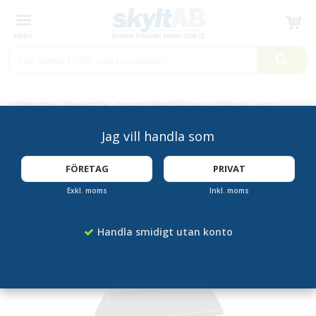
Produkten har blivit tillagd i varukorgen
Startsida
Akrylställ
Pyramid Menyhållare A6 Stående - Svart
Jag vill handla som
FÖRETAG
PRIVAT
Exkl. moms
Inkl. moms
Handla smidigt utan konto