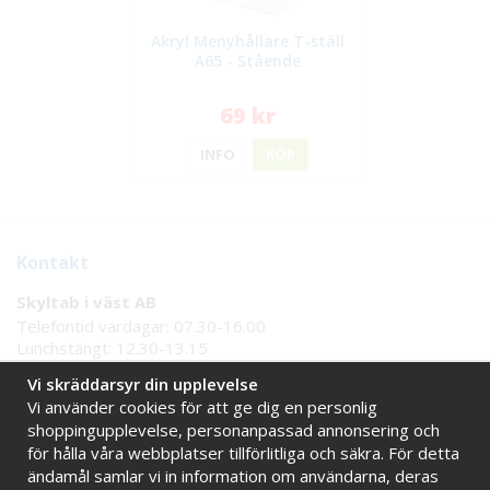
Akryl Menyhållare T-ställ
A65 - Stående
69 kr
INFO
KÖP
Kontakt
Skyltab i väst AB
Telefontid vardagar: 07.30-16.00
Lunchstängt: 12.30-13.15
Tel:
08 - 777 77 82
Vi skräddarsyr din upplevelse
Tel:
0521 - 171 77
Vi använder cookies för att ge dig en personlig
E-post:
info@skyltab.se
shoppingupplevelse, personanpassad annonsering och
för hålla våra webbplatser tillförlitliga och säkra. För detta
Handla tryggt hos oss
ändamål samlar vi in information om användarna, deras