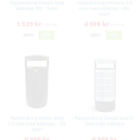
Papperskorg Classic med
Papperskorg Extreme 2.0
askkopp 20L - Svart
mm med askkopp - 65L
Svart
1 529 kr
4 999 kr
1 799 kr
6 499 kr
INFO
KÖP
INFO
KÖP
Papperskorg Heavy duty
Papperskorg Classic rostfri
2.5 mm med askkopp - 70L
100L med askkopp
Svart
6 999 kr
6 999 kr