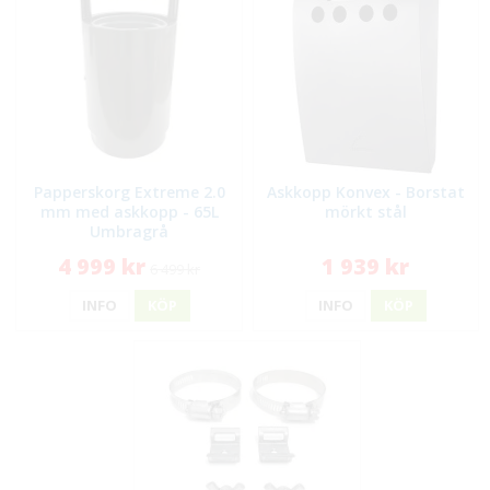
Papperskorg Extreme 2.0
Askkopp Konvex - Borstat
mm med askkopp - 65L
mörkt stål
Umbragrå
4 999 kr
1 939 kr
6 499 kr
INFO
KÖP
INFO
KÖP