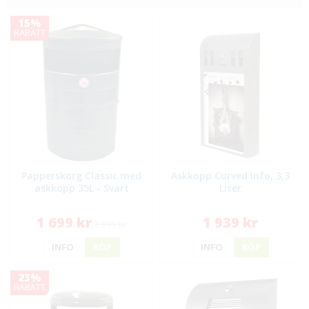
15%
RABATT
Papperskorg Classic med
Askkopp Curved Info, 3,3
askkopp 35L - Svart
Liter
1 699 kr
1 939 kr
1 999 kr
INFO
KÖP
INFO
KÖP
23%
RABATT