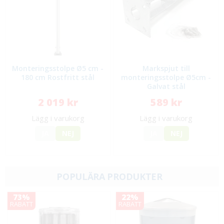
Monteringsstolpe Ø5 cm -
Markspjut till
180 cm Rostfritt stål
monteringsstolpe Ø5cm -
Galvat stål
2 019 kr
589 kr
Lägg i varukorg
Lägg i varukorg
JA
NEJ
JA
NEJ
POPULÄRA PRODUKTER
73%
22%
RABATT
RABATT