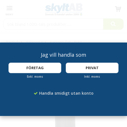
Produkten har blivit tillagd i varukorgen
Startsida
Askkoppar
Askkopp Tub - Svart
Jag vill handla som
FÖRETAG
PRIVAT
Exkl. moms
Inkl. moms
Handla smidigt utan konto