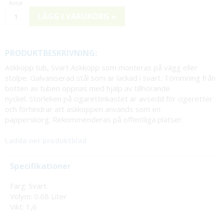
LÄGG I VARUKORG »
PRODUKTBESKRIVNING:
Askkopp tub, Svart Askkopp som monteras på vägg eller
stolpe. Galvaniserad stål som är lackad i svart. Tömmning från
botten av tuben öppnas med hjälp av tillhörande
nyckel. Storleken på cigarettinkastet är avsedd för cigeretter
och förhindrar att askkoppen används som en
papperskorg. Rekommenderas på offentliga platser.
Ladda ner produktblad
Specifikationer
Färg: Svart.
Volym: 0.68 Liter
Vikt: 1,6