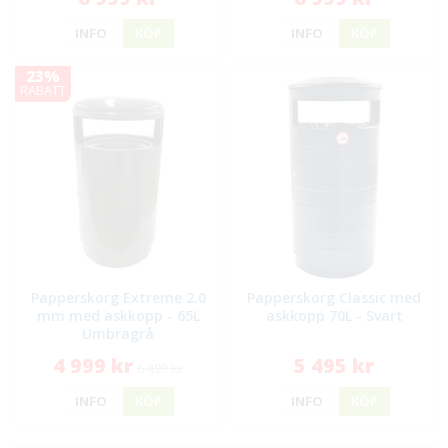
INFO
KÖP
INFO
KÖP
23%
RABATT
Papperskorg Extreme 2.0
Papperskorg Classic med
mm med askkopp - 65L
askkopp 70L - Svart
Umbragrå
4 999 kr
5 495 kr
6 499 kr
INFO
KÖP
INFO
KÖP