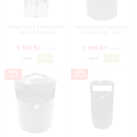
Papperskorg Town rostfri
Papperskorg Classic med
40L med askkopp
askkopp 35L - Svart
1 995 kr
1 699 kr
7 495 kr
1 999 kr
INFO
KÖP
INFO
KÖP
15%
23%
RABATT
RABATT