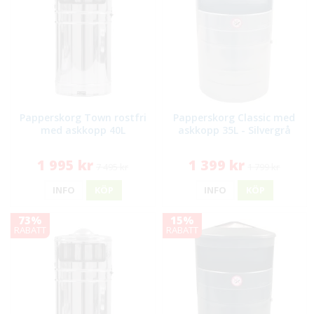
Papperskorg Town rostfri
Papperskorg Classic med
med askkopp 40L
askkopp 35L - Silvergrå
1 995 kr
1 399 kr
7 495 kr
1 799 kr
INFO
KÖP
INFO
KÖP
73%
15%
RABATT
RABATT