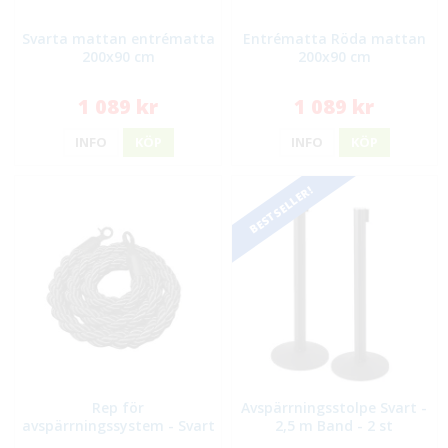
Svarta mattan entrématta
Entrématta Röda mattan
200x90 cm
200x90 cm
1 089 kr
1 089 kr
INFO
KÖP
INFO
KÖP
BESTSELLER!
Rep för
Avspärrningsstolpe Svart -
avspärrningssystem - Svart
2,5 m Band - 2 st