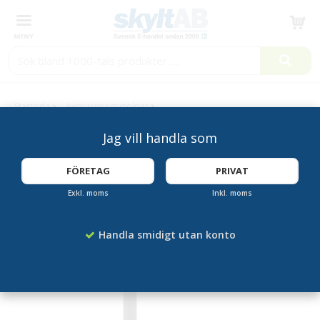
Produkten har blivit tillagd i varukorgen
Startsida
Avspärrningsstolpar
Avspärrningsstolpe Svart - 2,7 m Svart Band
Jag vill handla som
FÖRETAG
PRIVAT
Exkl. moms
Inkl. moms
Handla smidigt utan konto