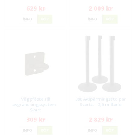
629 kr
2 009 kr
INFO
KÖP
INFO
KÖP
Väggfäste till
3st Avspärrningsstolpar
avgränsningssystem -
Svarta - 2,5 m Band
Svart
309 kr
2 829 kr
INFO
KÖP
INFO
KÖP