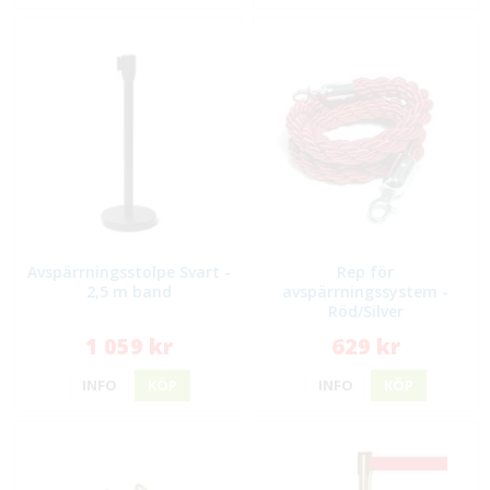
Avspärrningsstolpe Svart -
Rep för
2,5 m band
avspärrningssystem -
Röd/Silver
1 059 kr
629 kr
INFO
KÖP
INFO
KÖP