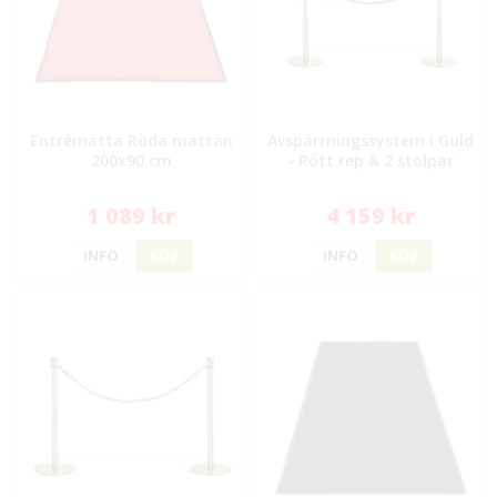
Entrématta Röda mattan
Avspärrningssystem i Guld
200x90 cm
- Rött rep & 2 stolpar
1 089 kr
4 159 kr
INFO
KÖP
INFO
KÖP