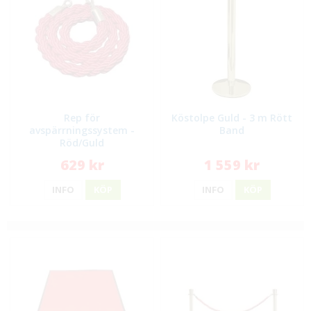
Rep för
Köstolpe Guld - 3 m Rött
avspärrningssystem -
Band
Röd/Guld
629 kr
1 559 kr
INFO
KÖP
INFO
KÖP