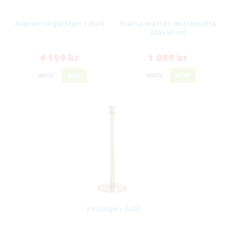
Avspärrningsystem i Guld
Svarta mattan entrématta
200x90 cm
4 159 kr
1 089 kr
INFO
KÖP
INFO
KÖP
Köstolpe i Guld