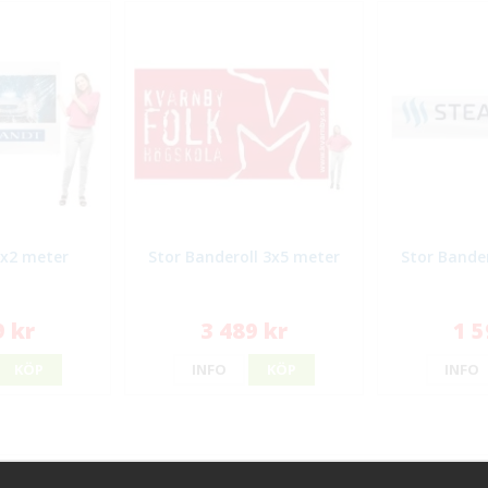
1x2 meter
Stor Banderoll 3x5 meter
Stor Bande
9 kr
3 489 kr
1 5
KÖP
INFO
KÖP
INFO