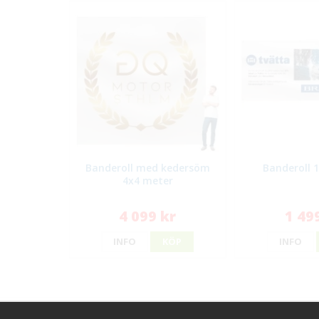
Banderoll med kedersöm
Banderoll 
4x4 meter
4 099 kr
1 49
INFO
KÖP
INFO