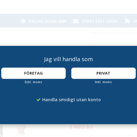
ONLINE SEDAN 2009
STORT EGET LAGER
S
Kontakta oss för personl
Jag vill handla som
FÖRETAG
PRIVAT
Exkl. moms
Inkl. moms
Banderoll 2x2 met
Handla smidigt utan konto
Artikelnummer:
LP-1920
1 689 kr