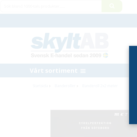
Vårt sortiment
Startsida
Banderoller
Banderoll 2x2 meter