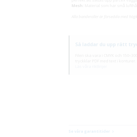
Mesh:
Material som har små lufthål
Alla banderoller är försedda med högkval
Så laddar du upp rätt tryc
Filen ska vara i CMYK och 150–300
tryckklar PDF med text i konturer.
Läs våra riktlinjer
Se våra garantitider