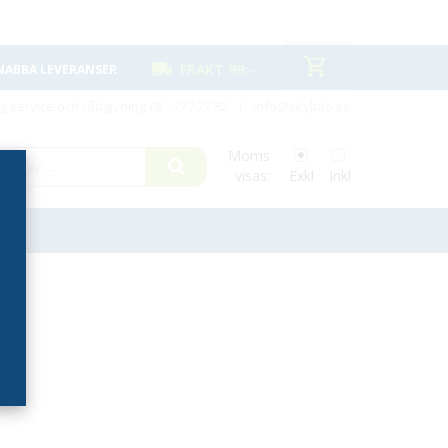
FRAKT 99:-
NABBA LEVERANSER
ig service och rådgivning
08 - 777 77 82
|
info@skyltab.se
Moms
visas:
Exkl
Inkl
er