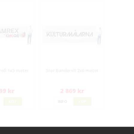
roll 1x5 meter
Stor Banderoll 2x6 meter
99 kr
2 869 kr
KÖP
INFO
KÖP