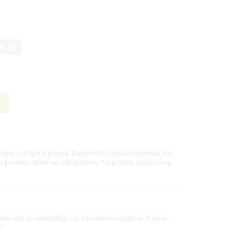
FIL
ter och fyrfärgstryck. Banderoll i slitstarkt material, när
lfällig reklam. Material i långtidsväv. Färg CMYK, upplösning
ler och är vädertåligt och kan enkelt rengöras. Passar
ar.