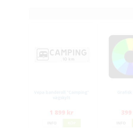
Vepa banderoll "Camping"
Grafisk
vägskylt
1 899 kr
399
INFO
KÖP
INFO