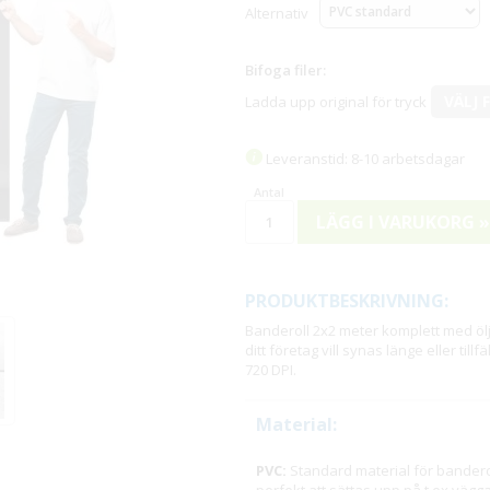
Alternativ
Bifoga filer:
VÄLJ 
Ladda upp original för tryck
Leveranstid: 8-10 arbetsdagar
LÄGG I VARUKORG »
PRODUKTBESKRIVNING:
Banderoll 2x2 meter komplett med öljet
ditt företag vill synas länge eller til
720 DPI.
Material:
PVC:
Standard material för banderol
perfekt att sättas upp på t.ex vägg