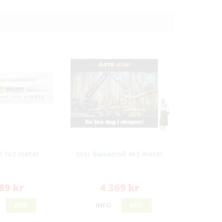
l 1x3 meter
Stor Banderoll 4x5 meter
89 kr
4 369 kr
KÖP
INFO
KÖP