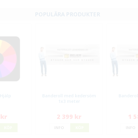
POPULÄRA PRODUKTER
 Hjälp
Banderoll med kedersöm
Banderol
1x3 meter
 kr
2 399 kr
1 5
KÖP
INFO
KÖP
INFO