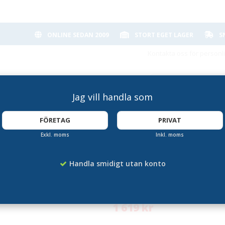
ONLINE SEDAN 2009
STORT EGET LAGER
S
Kontakta oss för personl
Jag vill handla som
FÖRETAG
PRIVAT
Exkl. moms
Inkl. moms
ående
Broschyrfack Amb
Handla smidigt utan konto
Artikelnummer:
DS-3302
1 619 kr