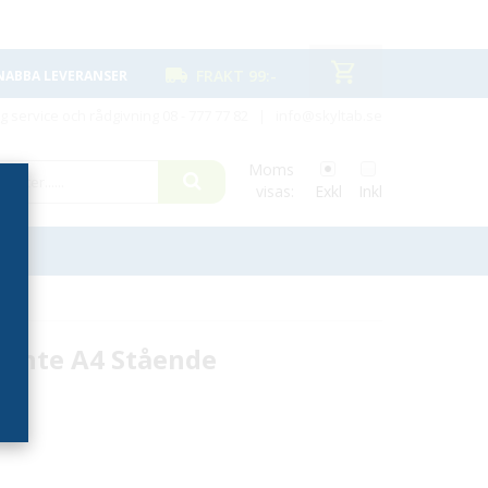
FRAKT 99:-
NABBA LEVERANSER
ig service och rådgivning
08 - 777 77 82
|
info@skyltab.se
Moms
visas:
Exkl
Inkl
iente A4 Stående