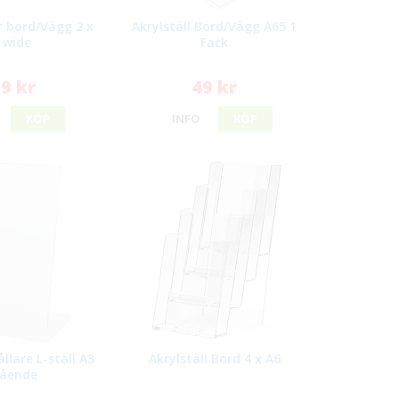
ör bord/Vägg 2 x
Akrylställ Bord/Vägg A65 1
 wide
Fack
9 kr
49 kr
KÖP
INFO
KÖP
llare L-ställ A3
Akrylställ Bord 4 x A6
tående