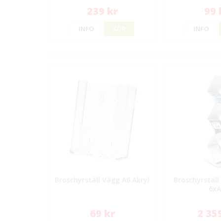
239 kr
99 
INFO
KÖP
INFO
Broschyrställ Vägg A6 Akryl
Broschyrställ
6x
69 kr
2 35