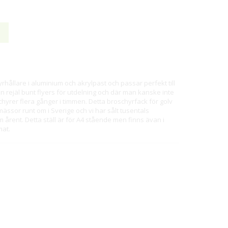
hållare i aluminium och akrylpast och passar perfekt till
 rejäl bunt flyers för utdelning och där man kanske inte
schyrer flera gånger i timmen. Detta broschyrfack för golv
ässor runt om i Sverige och vi har sålt tusentals
 årent. Detta ställ är för A4 stående men finns ävan i
mat.