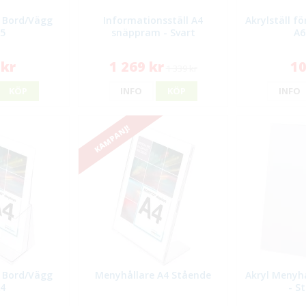
r Bord/Vägg
Informationsställ A4
Akrylställ f
A5
snäppram - Svart
A6
 kr
1 269 kr
10
1 339 kr
KÖP
INFO
KÖP
INFO
KAMPANJ!
r Bord/Vägg
Menyhållare A4 Stående
Akryl Menyhå
A4
- S