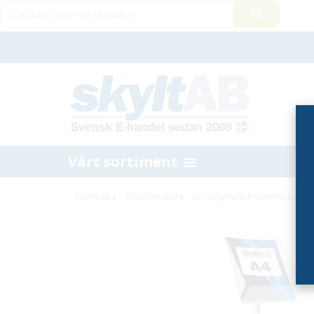
Vårt sortiment
Startsida
Broschyrställ
Broschyrfack Ambiente A4 St