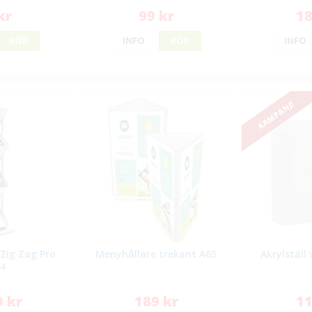
kr
99 kr
18
KÖP
INFO
KÖP
INFO
KAMPANJ!
 Zig Zag Pro
Menyhållare trekant A65
Akrylställ
A4
9 kr
189 kr
11