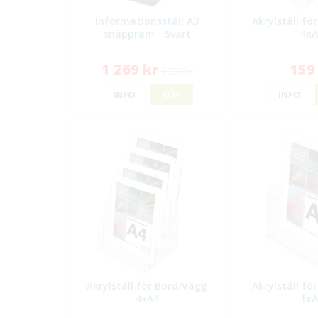
Informationsställ A3
Akrylställ fö
snäppram - Svart
4x
1 269 kr
159
1 339 kr
INFO
KÖP
INFO
Akrylställ för Bord/Vägg
Akrylställ fö
4xA4
1x