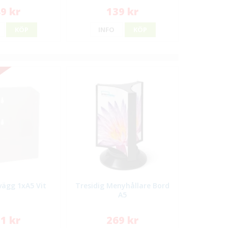
9 kr
139 kr
KÖP
INFO
KÖP
 vägg 1xA5 Vit
Tresidig Menyhållare Bord
A5
1 kr
269 kr