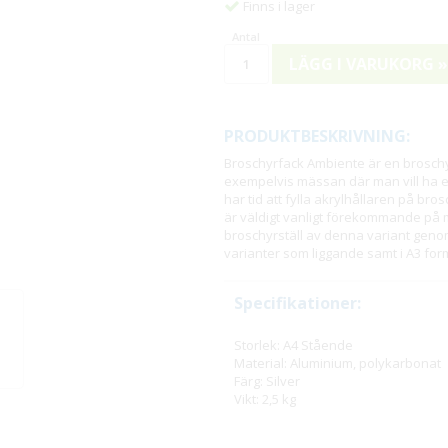
Finns i lager
LÄGG I VARUKORG »
PRODUKTBESKRIVNING:
Broschyrfack Ambiente är en broschyr
exempelvis mässan där man vill ha en
har tid att fylla akrylhållaren på bro
är väldigt vanligt förekommande på m
broschyrställ av denna variant genom
varianter som liggande samt i A3 for
Specifikationer:
Storlek: A4 Stående
Material: Aluminium, polykarbonat
Färg: Silver
Vikt: 2,5 kg