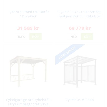
Cykelställ med tak Borås
Cykelhus Voute Basenhet
12 platser
med paneler och cykelställ
31 589 kr
60 779 kr
INFO
KÖP
INFO
KÖP
FLERA FÄRGER
Cykelgarage och cykelställ
Cykelhus Miilaan
i tryckimpregnerat virke