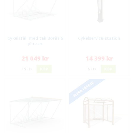
Cykelställ med tak Borås 6
Cykelservice-station
platser
21 049 kr
14 399 kr
INFO
KÖP
INFO
KÖP
FLERA FÄRGER