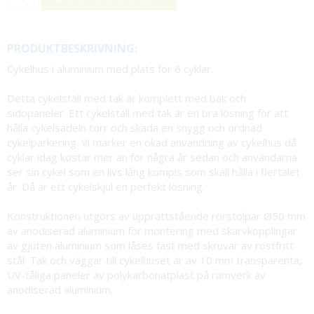
PRODUKTBESKRIVNING:
Cykelhus i aluminium med plats för 6 cyklar.
Detta cykelställ med tak är komplett med bak och
sidopaneler. Ett cykelställ med tak är en bra lösning för att
hålla cykelsadeln torr och skada en snygg och ordnad
cykelparkering. Vi märker en ökad användning av cykelhus då
cyklar idag kostar mer än för några år sedan och användarna
ser sin cykel som en livs lång kompis som skall hålla i flertalet
år. Då är ett cykelskjul en perfekt lösning.
Konstruktionen utgörs av upprättstående rörstolpar Ø50 mm
av anodiserad aluminium för montering med skarvkopplingar
av gjuten aluminium som låses fast med skruvar av rostfritt
stål. Tak och väggar till cykelhuset är av 10 mm transparenta,
UV-tåliga paneler av polykarbonatplast på ramverk av
anodiserad aluminium.