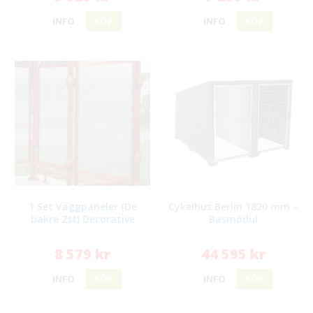
INFO
KÖP
INFO
KÖP
1 Set Väggpaneler (De
Cykelhus Berlin 1820 mm –
bakre 2st) Decorative
Basmodul
8 579 kr
44 595 kr
INFO
KÖP
INFO
KÖP