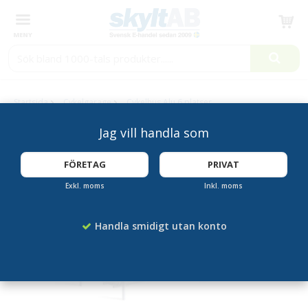
Produkten har blivit tillagd i varukorgen
Startsida
Cykelgarage
Cykelhus Alu 6 platser
Jag vill handla som
FÖRETAG
PRIVAT
Exkl. moms
Inkl. moms
Handla smidigt utan konto