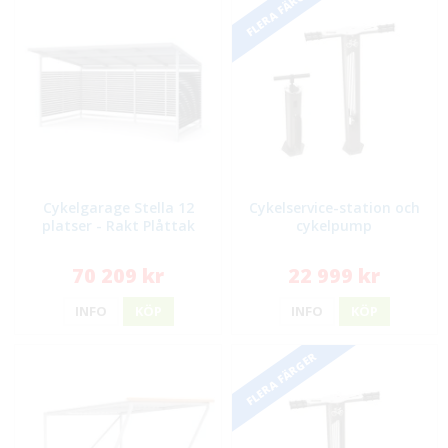
FLERA FÄRGER
Cykelgarage Stella 12
Cykelservice-station och
platser - Rakt Plåttak
cykelpump
70 209 kr
22 999 kr
INFO
KÖP
INFO
KÖP
FLERA FÄRGER