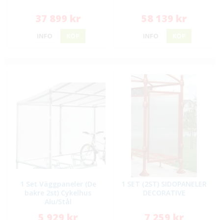
37 899 kr
58 139 kr
INFO
KÖP
INFO
KÖP
1 Set Väggpaneler (De
1 SET (2ST) SIDOPANELER
bakre 2st) Cykelhus
DECORATIVE
Alu/Stål
5 929 kr
7 259 kr