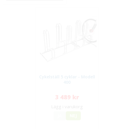
Cykelställ 5 cyklar - Modell
400
3 489 kr
Lägg i varukorg
JA
NEJ