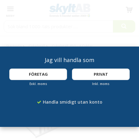
Produkten har blivit tillagd i varukorgen
Startsida
Cykelställ
Cykelställ 450 - 4 Cyklar
Jag vill handla som
BESTSELLER!
FÖRETAG
PRIVAT
Exkl. moms
Inkl. moms
Handla smidigt utan konto