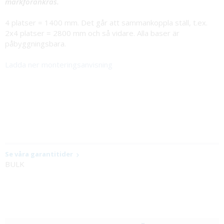
markförankras.
4 platser = 1400 mm. Det går att sammankoppla ställ, t.ex.
2x4 platser = 2800 mm och så vidare. Alla baser är
påbyggningsbara.
Ladda ner monteringsanvisning
Se våra garantitider
BULK