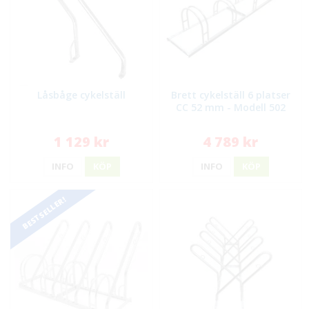
Låsbåge cykelställ
Brett cykelställ 6 platser
CC 52 mm - Modell 502
1 129 kr
4 789 kr
INFO
KÖP
INFO
KÖP
BESTSELLER!