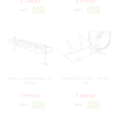
3 249 kr
2 479 kr
INFO
KÖP
INFO
KÖP
Mercure dubbelsidigt 2x6
Cykelställ 3 cyklar - Modell
platser
200
7 919 kr
1 889 kr
INFO
KÖP
INFO
KÖP