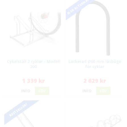
FLER ALTERNATIV
Cykelställ 2 cyklar - Modell
Lackerad Ø60 mm låsbåge
200
för cyklar
1 339 kr
2 629 kr
INFO
KÖP
INFO
KÖP
BESTSELLER!