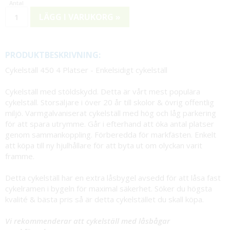
LÄGG I VARUKORG »
PRODUKTBESKRIVNING:
Cykelställ 450 4 Platser - Enkelsidigt cykelställ
Cykelställ med stöldskydd. Detta är vårt mest populära
cykelställ. Storsäljare i över 20 år till skolor & övrig offentlig
miljö. Varmgalvaniserat cykelställ med hög och låg parkering
för att spara utrymme. Går i efterhand att öka antal platser
genom sammankoppling. Förberedda för markfästen. Enkelt
att köpa till ny hjulhållare för att byta ut om olyckan varit
framme.
Detta cykelställ har en extra låsbygel avsedd för att låsa fast
cykelramen i bygeln för maximal säkerhet. Söker du högsta
kvalité & bästa pris så är detta cykelstället du skall köpa.
Vi rekommenderar att cykelställ med låsbågar