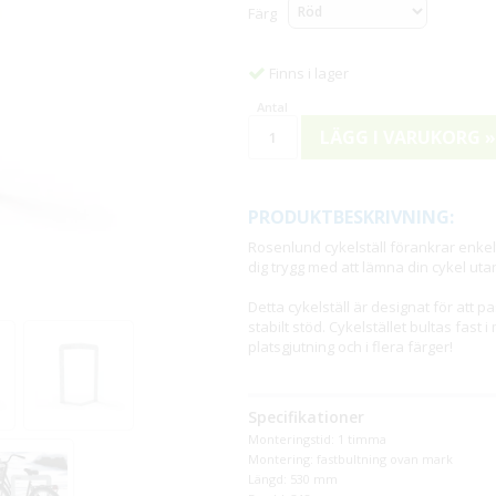
Färg
Finns i lager
LÄGG I VARUKORG »
PRODUKTBESKRIVNING:
Rosenlund cykelställ förankrar enkelt
dig trygg med att lämna din cykel utan
Detta cykelställ är designat för att 
stabilt stöd. Cykelstället bultas fas
platsgjutning och i flera färger!
Specifikationer
Monteringstid: 1 timma
Montering: fastbultning ovan mark
Längd: 530 mm