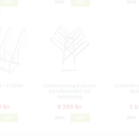
KÖP
INFO
KÖP
INFO
0 - 4 Cyklar
Cykelparkering 8 platser
Cykelställ 
Ramlås modell 150
Mod
dubbelsidig
9 kr
8 399 kr
1 5
KÖP
INFO
KÖP
INFO