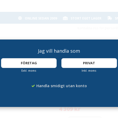
ONLINE SEDAN 2009
STORT EGET LAGER
S
Kontakta oss för personl
Jag vill handla som
FÖRETAG
PRIVAT
Exkl. moms
Inkl. moms
g
Cykelställ Rosenlu
Handla smidigt utan konto
Artikelnummer:
HA-8079166
4 309 kr