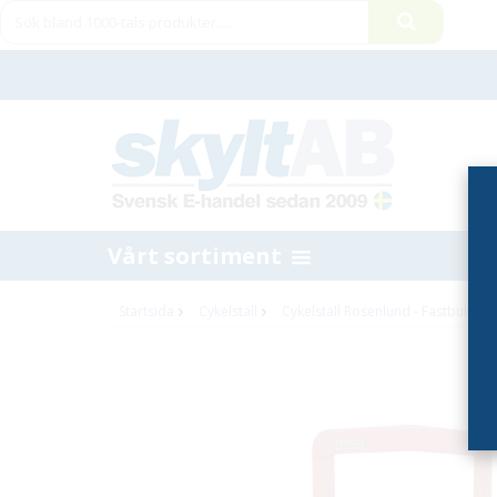
Vårt sortiment
Startsida
Cykelställ
Cykelställ Rosenlund - Fastbultnin