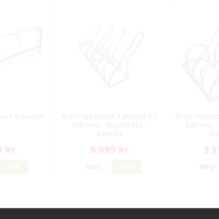
bart 4 platser
Brett cykelställ 4 platser CC
Brett cykelst
520 mm - Modell 552 -
520 mm - 
Ramlås
Ra
9 kr
6 699 kr
3 5
KÖP
INFO
KÖP
INFO