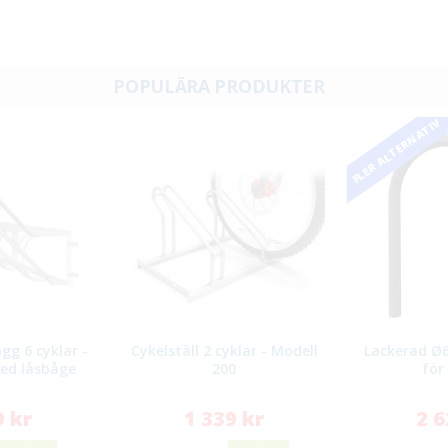
POPULÄRA PRODUKTER
FLER ALTERNATIV
gg 6 cyklar -
Cykelställ 2 cyklar - Modell
Lackerad Ø
ed låsbåge
200
för
9 kr
1 339 kr
2 6