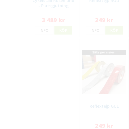
Cykelställ Rosenlund
Reflextejp RÖD
- Platsgjutning
3 489 kr
249 kr
INFO
KÖP
INFO
KÖP
Reflextejp GUL
249 kr