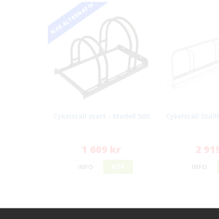
FLER ALTERNATIV
Cykelställ svart - Modell 500
Cykelställ Ställ
1 609 kr
2 91
INFO
KÖP
INFO