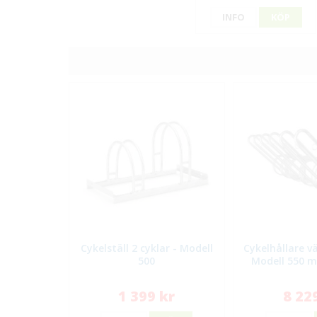
INFO
KÖP
Cykelställ 2 cyklar - Modell
Cykelhållare vä
500
Modell 550 m
1 399 kr
8 22