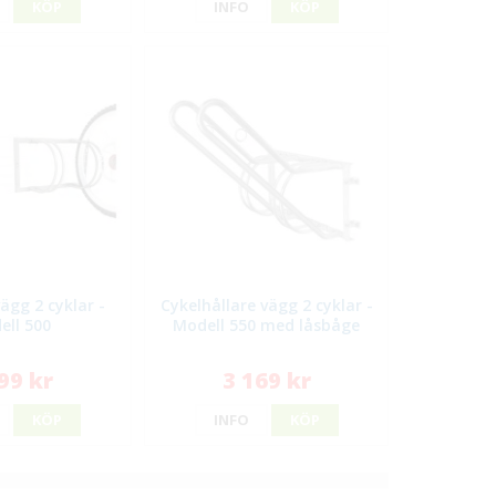
KÖP
INFO
KÖP
vägg 2 cyklar -
Cykelhållare vägg 2 cyklar -
ell 500
Modell 550 med låsbåge
99 kr
3 169 kr
KÖP
INFO
KÖP