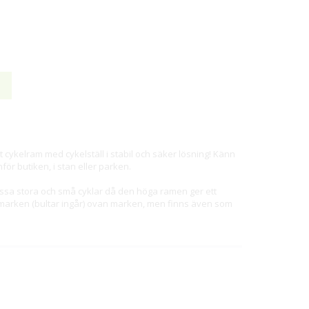
 cykelram med cykelställ i stabil och säker lösning! Känn
för butiken, i stan eller parken.
passa stora och små cyklar då den höga ramen ger ett
t i marken (bultar ingår) ovan marken, men finns även som