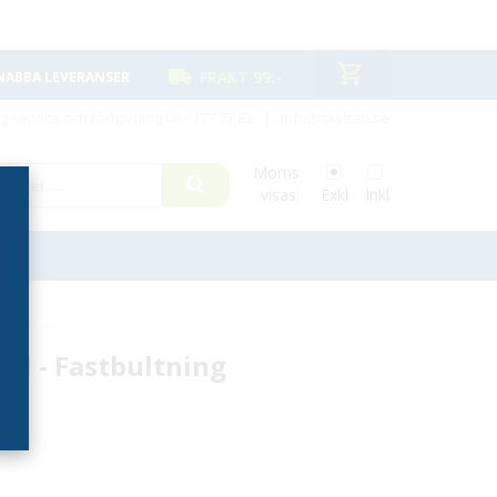
FRAKT 99:-
NABBA LEVERANSER
ig service och rådgivning
08 - 777 77 82
|
info@skyltab.se
Moms
visas:
Exkl
Inkl
nd - Fastbultning