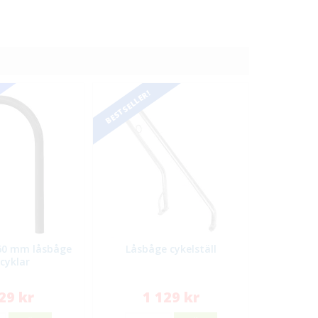
BESTSELLER!
60 mm låsbåge
Låsbåge cykelställ
 cyklar
29 kr
1 129 kr