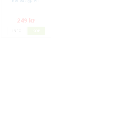
Reflextejp VIT
249 kr
INFO
KÖP