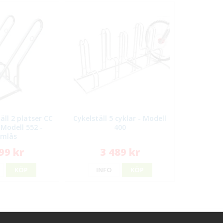
äll 2 platser CC
Cykelställ 5 cyklar - Modell
Modell 552 -
400
mlås
99 kr
3 489 kr
KÖP
INFO
KÖP