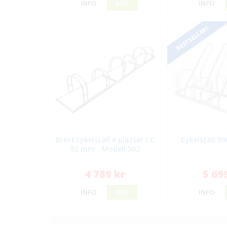
INFO
KÖP
INFO
BESTSELLER!
Brett cykelställ 6 platser CC
Cykelställ 55
52 mm - Modell 502
4 789 kr
5 69
INFO
KÖP
INFO