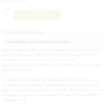
Finns i lager
LÄGG I VARUKORG »
PRODUKTBESKRIVNING:
Dubbelsidigt cykelställ för 6 platser
Behöver du en stabil cykelparkering där många cyklar ska få
plats på liten yta är Cykelställ 500 ett beprövat alternativ.
Modellen har använts i över 20 år vid skolor,
bostadsområden, arbetsplatser och andra miljöer där cyklar
parkeras dagligen.
Cykelstället är dubbelsidigt vilket innebär att cyklar kan
parkeras från båda sidor. Hjulhållarna är placerade växelvis i
hög och låg nivå. Det gör att styren inte fastnar i varandra och
att cyklarna kan stå tätare. Resultatet blir en mer yteffektiv
cykelparkering.