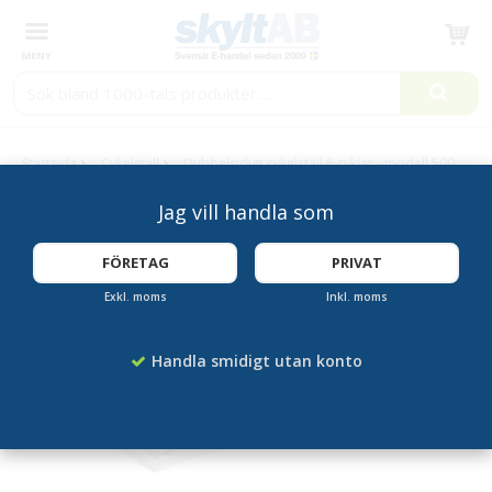
Produkten har blivit tillagd i varukorgen
Startsida
Cykelställ
Dubbelsidigt cykelställ 6 cyklar - modell 500
Jag vill handla som
FÖRETAG
PRIVAT
Exkl. moms
Inkl. moms
Handla smidigt utan konto