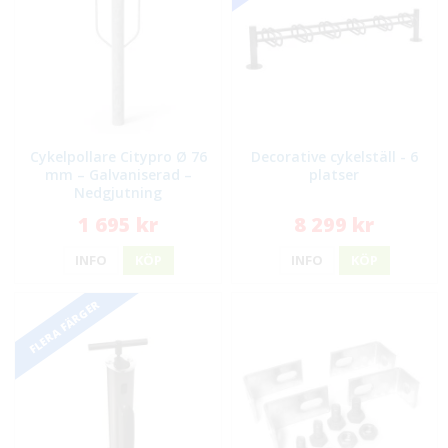
Cykelpollare Citypro Ø 76
Decorative cykelställ - 6
mm – Galvaniserad –
platser
Nedgjutning
1 695 kr
8 299 kr
INFO
KÖP
INFO
KÖP
FLERA FÄRGER