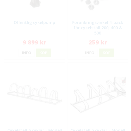
Offentlig cykelpump
Förankringsvinkel 4-pack
för cykelställ 200, 400 &
500
9 899 kr
259 kr
INFO
KÖP
INFO
KÖP
Cykelställ 6 cyklar - Modell
Cykelställ 5 cyklar - Modell