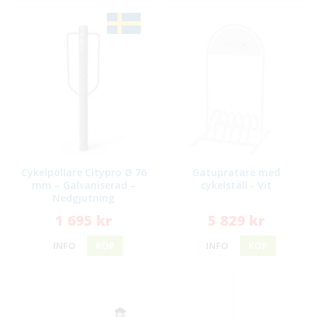
Cykelpollare Citypro Ø 76
Gatupratare med
mm – Galvaniserad –
cykelställ - Vit
Nedgjutning
1 695 kr
5 829 kr
INFO
KÖP
INFO
KÖP