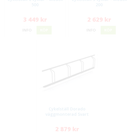
500
200
3 449 kr
2 629 kr
INFO
KÖP
INFO
KÖP
Cykelställ Dorado
väggmonterad Svart
2 879 kr