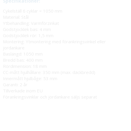
Specifikationer:
Cykelställ 6 cyklar = 1050 mm
Material: Stål
Ytbehandling: Varmförzinkat
Godstjocklek bas: 4 mm
Godstjocklek rör: 1,5 mm
Montering: Ytmontering med förankringsvinkel eller
jordankare
Baslängd: 1050 mm
Bredd bas: 400 mm
Rördimension: 18 mm
CC-mått hjulhållare: 350 mm (max. däckbredd)
Innermått hjulbåge: 53 mm
Garanti: 2 år
Tillverkade inom EU
Förankringsvinklar och jordankare säljs separat