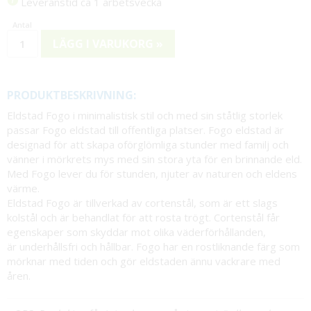
Leveranstid ca 1 arbetsvecka
LÄGG I VARUKORG »
PRODUKTBESKRIVNING:
Eldstad Fogo i minimalistisk stil och med sin ståtlig storlek
passar Fogo eldstad till offentliga platser. Fogo eldstad är
designad för att skapa oförglömliga stunder med familj och
vänner i mörkrets mys med sin stora yta för en brinnande eld.
Med Fogo lever du för stunden, njuter av naturen och eldens
värme.
Eldstad Fogo är tillverkad av cortenstål, som är ett slags
kolstål och är behandlat för att rosta trögt. Cortenstål får
egenskaper som skyddar mot olika väderförhållanden,
är underhållsfri och hållbar. Fogo har en rostliknande färg som
mörknar med tiden och gör eldstaden ännu vackrare med
åren.