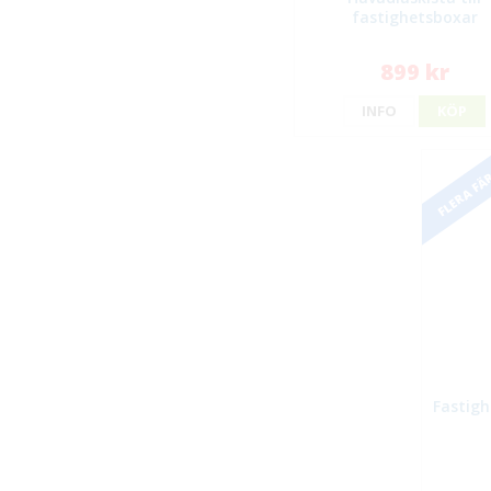
fastighetsboxar
899 kr
INFO
KÖP
FLERA FÄ
Fastigh