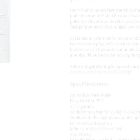
Har ni behov av en fastighetsbox me
paketleveranser? Med Postbox 2x4 XL-f
paket kan levereras direkt till postb
fack jämfört med våra vanliga Sven
Systemet är utformat för att vara bå
Namnskylten på postfacket kan byta
boxdörrar och huvuddörrar är alla u
är enkel då boxarna har en upphängn
Avlastningsbord ingår i priset värd
För mer information Klicka här!
Specifikationer:
3st nycklar/fack ingår
Färg: Grå RAL 7001
5 års garanti.
Godkänt resultat för SS-EN 13724:201
Godkänt för Fastighetsboxar riktlin
För inomhus/trapphus
Mått: H: 1085 x B:955 x D:308
Vikt: 35.3 kg