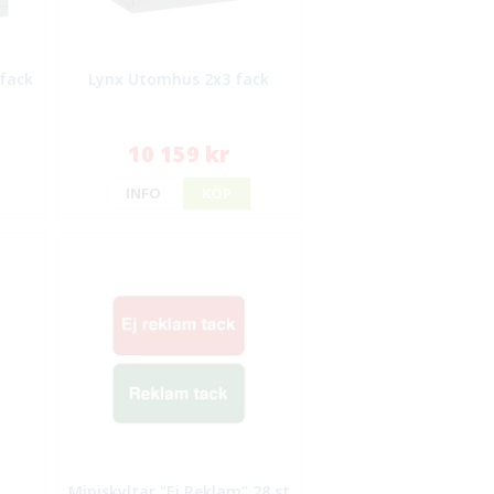
 fack
Lynx Utomhus 2x3 fack
10 159 kr
INFO
KÖP
Miniskyltar "Ej Reklam" 28 st