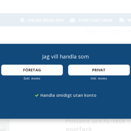
ONLINE SEDAN 2009
STORT EGET LAGER
S
Kontakta oss för personl
Jag vill handla som
FÖRETAG
PRIVAT
Exkl. moms
Inkl. moms
Fastighetsbox 2x4
Handla smidigt utan konto
Artikelnummer:
DB-SVB-XL-29-7001
Postbox 2x4 XL-fack 
postfack