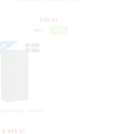
249 kr
INFO
KÖP
RGER
etsbox Lynx 1x8 fack
8 419 kr