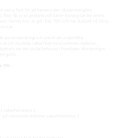
d större fack för att hantera den ökade mängden
ack får ni en praktisk och säker lösning där lite större
oxen. Denna box är grå i RAL 7001 och har dubbelt så stora
skboxar.
de användarvänligt och enkelt att underhålla.
s ut och skyddas säkert bakom boxdörren. Hyllplan,
tbytbara om det skulle behövas i framtiden. Monteringen
ingslist.
e 895:-
3 säkerhetsklass 2.
jer och rekommendationer säkerhetsklass 1.