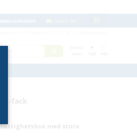
FRAKT 99:-
NABBA LEVERANSER
ig service och rådgivning
08 - 777 77 82
|
info@skyltab.se
Moms
visas:
Exkl
Inkl
 XL-fack
– Fastighetsbox med stora