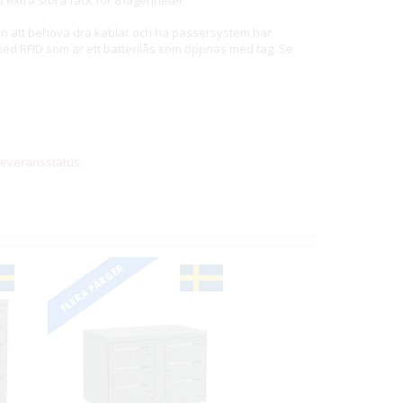
 extra stora fack för 8 lägenheter
tan att behöva dra kablar och ha passersystem har
 med RFID som är ett batterilås som öppnas med tag. Se
 leveransstatus.
FLERA FÄRGER