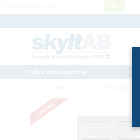
Vårt sortiment
Startsida
Fastighetsboxar
Fastighetsbox 2x4 XL-fack
KAMPANJ!