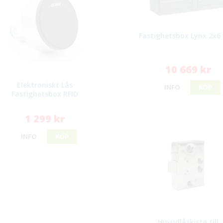
Fastighetsbox Lynx 2x6
10 669 kr
Elektroniskt Lås
INFO
KÖP
Fastighetsbox RFID
1 299 kr
INFO
KÖP
Huvudlåskista till