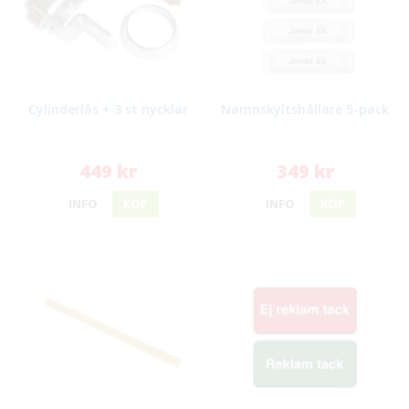
Cylinderlås + 3 st nycklar
Namnskyltshållare 5-pack
449 kr
349 kr
INFO
KÖP
INFO
KÖP