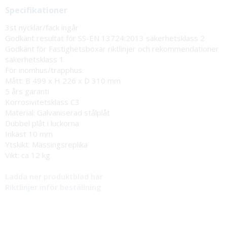
Specifikationer
3st nycklar/fack ingår
Godkänt resultat för SS-EN 13724:2013 säkerhetsklass 2
Godkänt för Fastighetsboxar riktlinjer och rekommendationer
säkerhetsklass 1
För inomhus/trapphus.
Mått: B 499 x H 226 x D 310 mm
5 års garanti
Korrosivitetsklass C3
Material: Galvaniserad stålplåt
Dubbel plåt i luckorna
Inkast 10 mm
Ytskikt: Mässingsreplika
Vikt: ca 12 kg
Ladda ner produktblad här
Riktlinjer inför beställning