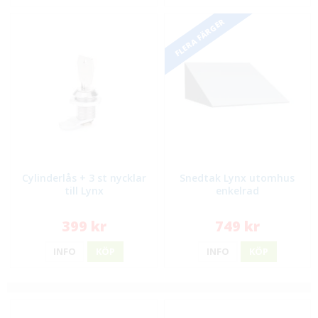
FLERA FÄRGER
Cylinderlås + 3 st nycklar
Snedtak Lynx utomhus
till Lynx
enkelrad
399 kr
749 kr
INFO
KÖP
INFO
KÖP