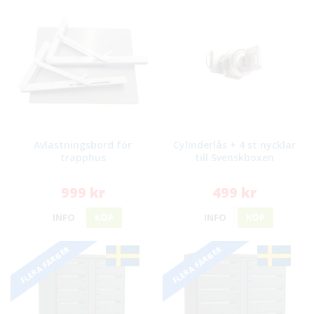
Avlastningsbord för
Cylinderlås + 4 st nycklar
trapphus
till Svenskboxen
999 kr
499 kr
INFO
KÖP
INFO
KÖP
FLERA FÄRGER
FLERA FÄRGER