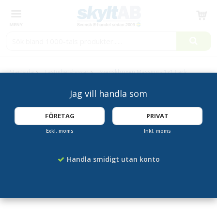
Produkten har blivit tillagd i varukorgen
Startsida
Fastighetsboxar
Svenskboxen Mässing - 1x1 Fack
Jag vill handla som
FÖRETAG
PRIVAT
Exkl. moms
Inkl. moms
Handla smidigt utan konto