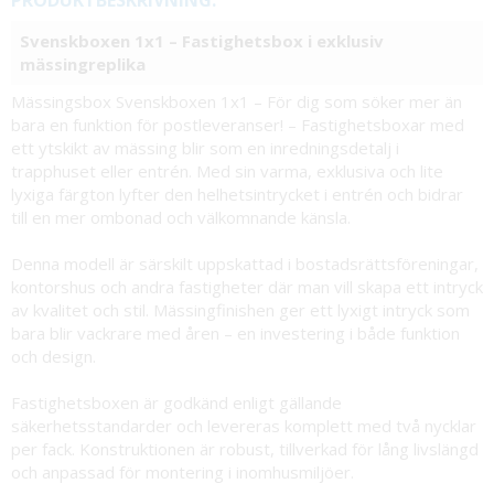
PRODUKTBESKRIVNING:
Svenskboxen 1x1 – Fastighetsbox i exklusiv
mässingreplika
Mässingsbox Svenskboxen 1x1 – För dig som söker mer än
bara en funktion för postleveranser! – Fastighetsboxar med
ett ytskikt av mässing blir som en inredningsdetalj i
trapphuset eller entrén. Med sin varma, exklusiva och lite
lyxiga färgton lyfter den helhetsintrycket i entrén och bidrar
till en mer ombonad och välkomnande känsla.
Denna modell är särskilt uppskattad i bostadsrättsföreningar,
kontorshus och andra fastigheter där man vill skapa ett intryck
av kvalitet och stil. Mässingfinishen ger ett lyxigt intryck som
bara blir vackrare med åren – en investering i både funktion
och design.
Fastighetsboxen är godkänd enligt gällande
säkerhetsstandarder och levereras komplett med två nycklar
per fack. Konstruktionen är robust, tillverkad för lång livslängd
och anpassad för montering i inomhusmiljöer.