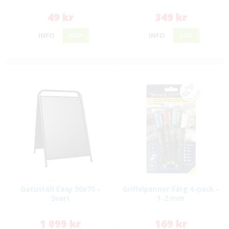
49 kr
349 kr
INFO
KÖP
INFO
KÖP
Gatuställ Easy 50x70 -
Griffelpennor Färg 4-pack -
Svart
1-2 mm
1 099 kr
169 kr