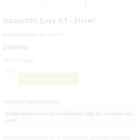
Gatuställ Easy A1 - Silver
Artikelnummer:
DS-3315SI
2 069 kr
Finns i lager
LÄGG I VARUKORG »
PRODUKTBESKRIVNING:
Snabb leverans av gatuställ Easy Sign A1 cm silver hos
oss!
Skylten Easy i storlek A1 är ett praktiskt gatuställ i stål som