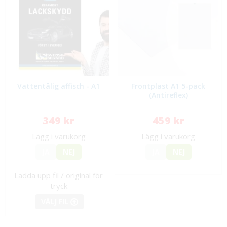
Vattentålig affisch - A1
Frontplast A1 5-pack
(Antireflex)
349 kr
459 kr
Lägg i varukorg
Lägg i varukorg
JA
NEJ
JA
NEJ
Ladda upp fil / original för
tryck
VÄLJ FIL