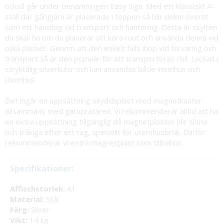
också går under benämningen Easy Sign. Med ett klassiskt A-
ställ där gångjärn är placerade i toppen så blir delen överst
som ett handtag vid transport och hantering. Detta är skylten
du skall ha om du planerar att köra runt och använda denna vid
olika platser. Genom att den enkelt fälls ihop vid förvaring och
transport så är den populär för att transporteras i bil. Lackad i
stryktålig silverkulör och kan användas både inomhus och
utomhus.
Det ingår en uppsättning skyddsplast med magnetkanter
tillsammans med gatuprataren. Vi rekommenderar alltid att ha
en extra uppsättning tillgänglig då magnetplaster blir slitna
och tråkiga efter ett tag, speciellt för utomhusbruk. Därför
rekommenderar vi extra magnetplast som tillbehör.
Specifikationer:
Affischstorlek:
A1
Material:
Stål
Färg:
Silver
Vikt:
14 kg