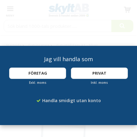
Produkten har blivit tillagd i varukorgen
Startsida
Gatupratare
Gatuställ Easy A1 - Silver
Jag vill handla som
FÖRETAG
PRIVAT
Exkl. moms
Inkl. moms
Handla smidigt utan konto