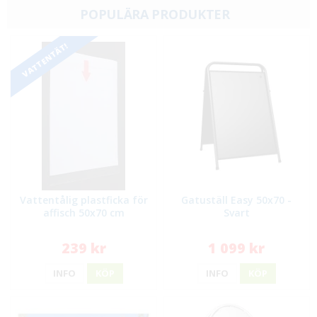
POPULÄRA PRODUKTER
VATTENTÄT!
Vattentålig plastficka för
Gatuställ Easy 50x70 -
affisch 50x70 cm
Svart
239 kr
1 099 kr
INFO
KÖP
INFO
KÖP