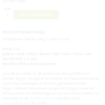
Finns i lager
LÄGG I VARUKORG »
PRODUKTBESKRIVNING:
Griffelpennor Metallic Färg 1-2mm 7-pack.
Antal: 7 st
Kulörer: Guld / Silver / Brons / Blå / Grön / Rosa / Lila
Spetsbredd: 1-2 mm
Metallic-effekt på dessa pennor.
Lyxa till skrivandet av din griffeltavla med griffelpenna i
metallic-färger. Du uppnår en exklusiv och klassisk känsla när
texten och budskapet är skriven i glänsande metallic-
färger. Enkla att skriva med och ger ett snyggt utseende.
Dessa pennor är vattenlösliga och texten suddas enklast ut
med hjälp av vår
griffelrengörare
och tillhörande
rengöringssvamp
för griffel.