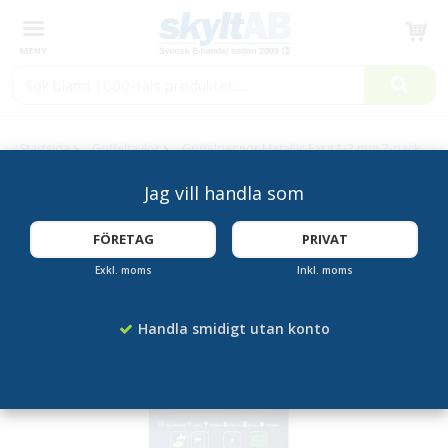
Produkten har blivit tillagd i varukorgen
Startsida
Griffeltavlor
Griffelpennor Metallic Färg 1-2 mm 7-pack
Jag vill handla som
FÖRETAG
PRIVAT
Exkl. moms
Inkl. moms
Handla smidigt utan konto