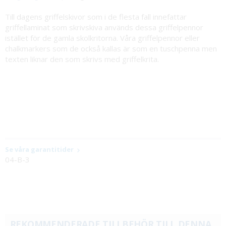
Till dagens griffelskivor som i de flesta fall innefattar
griffellaminat som skrivskiva används dessa griffelpennor
istället för de gamla skolkritorna. Våra griffelpennor eller
chalkmarkers som de också kallas är som en tuschpenna men
texten liknar den som skrivs med griffelkrita.
Se våra garantitider
04-B-3
REKOMMENDERADE TILLBEHÖR TILL DENNA