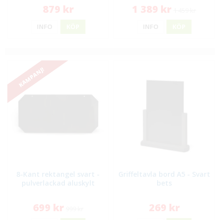
879 kr
1 389 kr
1 459 kr
INFO
KÖP
INFO
KÖP
KAMPANJ!
8-Kant rektangel svart -
Griffeltavla bord A5 - Svart
pulverlackad aluskylt
bets
699 kr
269 kr
999 kr