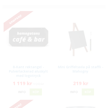
KAMPANJ!
8-Kant rektangel -
Mini Griffeltavla på staffli -
Pulverlackerad aluskylt
Mahogny
med logotryck
1 119 kr
219 kr
1 599 kr
INFO
KÖP
INFO
KÖP
KAMPANJ!