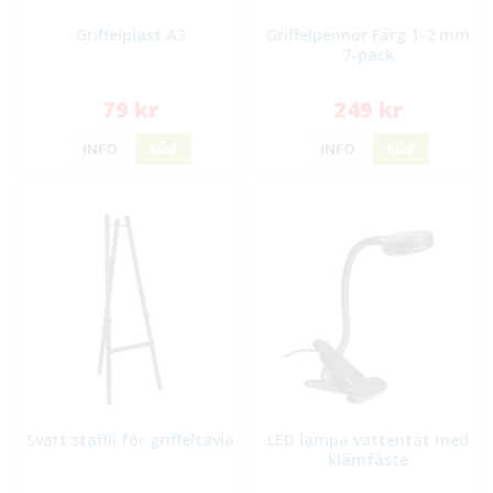
Griffelplast A3
Griffelpennor Färg 1-2 mm
7-pack
79 kr
249 kr
INFO
KÖP
INFO
KÖP
Svart staffli för griffeltavla
LED lampa vattentät med
klämfäste