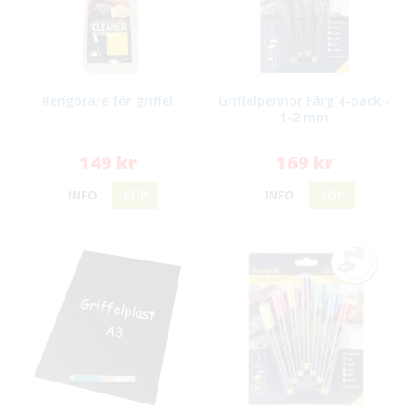
Rengörare för griffel
Griffelpennor Färg 4-pack -
1-2 mm
149 kr
169 kr
INFO
KÖP
INFO
KÖP