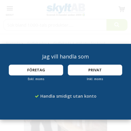
Produkten har blivit tillagd i varukorgen
Startsida
Griffeltavlor
Griffeltavla A-ställ Mini för bord
Jag vill handla som
FÖRETAG
PRIVAT
Exkl. moms
Inkl. moms
Handla smidigt utan konto