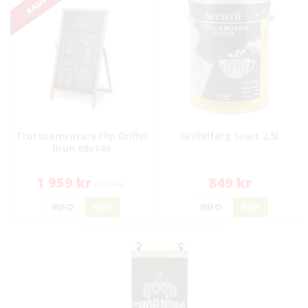
Trottoarpratare Flip Griffel
Griffelfärg Svart 2,5l
Brun 68x140
1 959 kr
849 kr
2 059 kr
INFO
KÖP
INFO
KÖP