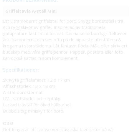
PRODUKTBESKRIVNING:
Griffeltavla A-ställ Mini
Ett ultramodernt griffelställ för bord. Snygg bordstställ i trä
och ryggskivor av griffel. Inspirerad av traditionella
gatupratare fast i mini-format. Denna serie bordsgriffeltavlor
är ultramoderna och ses ofta på de hippaste uteställena &
krogarna i storstäderna. Låt fantasin flöda. Måla eller skriv ert
budskap med våra griffelpennor. Papper, posters eller foto
kan också sättas in som komplement.
Specifikationer:
Skrivyta griffelaminat: 12 x 17 cm
Affischstorlek: 13 x 18 cm
A-ställ bordsformat
UV-, stötskydd- och reptålig
Lackad träställ för ökad hållbarhet
Dubbelsidig miniskylt för bord
OBS!
Det fungerar att skriva med klassiska tavelkritor på vår