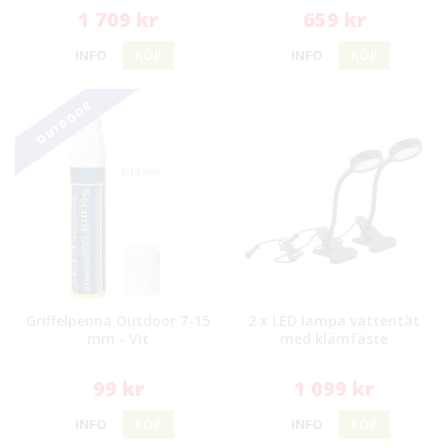
1 709 kr
659 kr
INFO
KÖP
INFO
KÖP
OUTDOOR
Griffelpenna Outdoor 7-15
2 x LED lampa vattentät
mm - Vit
med klämfäste
99 kr
1 099 kr
INFO
KÖP
INFO
KÖP