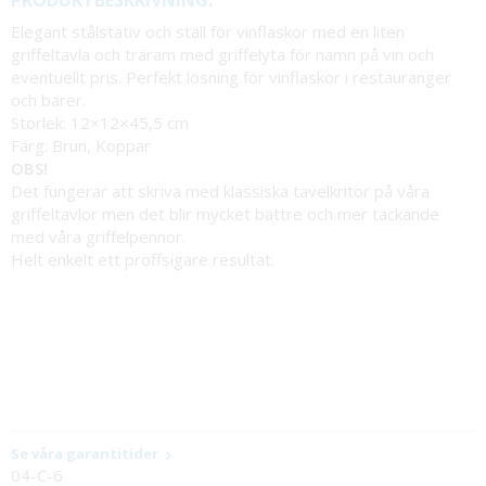
PRODUKTBESKRIVNING:
Elegant stålstativ och ställ för vinflaskor med en liten
griffeltavla och träram med griffelyta för namn på vin och
eventuellt pris. Perfekt lösning för vinflaskor i restauranger
och barer.
Storlek: 12×12×45,5 cm
Färg: Brun, Koppar
OBS!
Det fungerar att skriva med klassiska tavelkritor på våra
griffeltavlor men det blir mycket bättre och mer täckande
med våra griffelpennor.
Helt enkelt ett proffsigare resultat.
Se våra garantitider
04-C-6