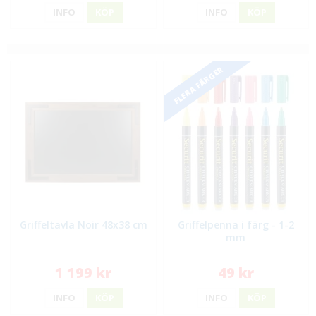
INFO
KÖP
INFO
KÖP
FLERA FÄRGER
Griffeltavla Noir 48x38 cm
Griffelpenna i färg - 1-2
mm
1 199 kr
49 kr
INFO
KÖP
INFO
KÖP