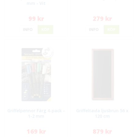
mm - Vit
99 kr
279 kr
INFO
KÖP
INFO
KÖP
Griffelpennor Färg 4-pack -
Griffeltavla ljusbrun 56 x
1-2 mm
120 cm
169 kr
879 kr