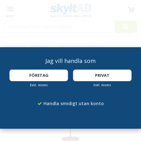
Produkten har blivit tillagd i varukorgen
Startsida
Griffeltavlor
Vinhållare med Griffelskylt
Jag vill handla som
FÖRETAG
PRIVAT
Exkl. moms
Inkl. moms
Handla smidigt utan konto