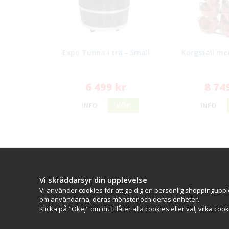
Expo Tunna i trä - Small
Korgställ me
6 499 kr
8 74
INFO
KÖP
INFO
Kontakt
Kundserv
Vi skräddarsyr din upplevelse
Kontakta os
Skyltab i väst AB
Vi använder cookies för att ge dig en personlig shoppinguppl
Köpvillkor
Telefontid vardagar: 07.30-16.00
om användarna, deras mönster och deras enheter.
Ångra köp
Lunchstängt: 12.30-13.15
Klicka på "Okej" om du tillåter alla cookies eller välj vilka coo
Tel:
08 - 777 77 82
Tel:
0521 - 171 77