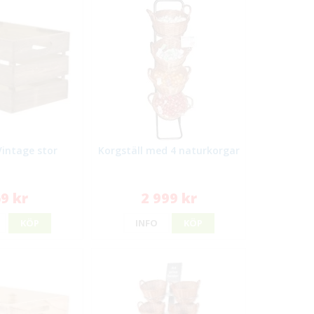
Vintage stor
Korgställ med 4 naturkorgar
9 kr
2 999 kr
KÖP
INFO
KÖP