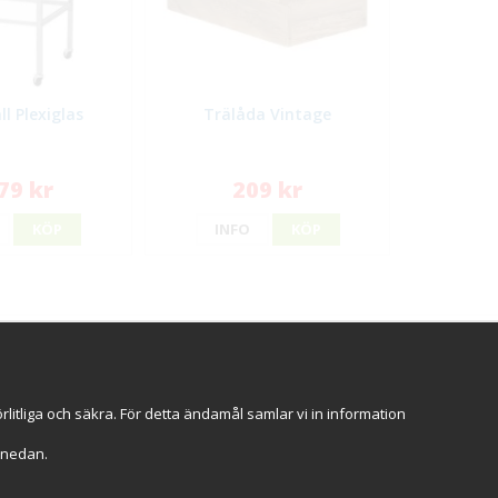
ll Plexiglas
Trälåda Vintage
79 kr
209 kr
KÖP
INFO
KÖP
ggt hos oss
an 2009
Stort eget lager
Snabba leveranser
itliga och säkra. För detta ändamål samlar vi in information
 dagar
r" nedan.