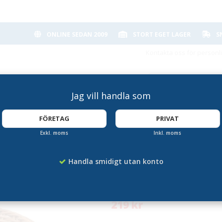
ONLINE SEDAN 2009
STORT EGET LAGER
S
Kontakta oss för personl
Jag vill handla som
FÖRETAG
PRIVAT
Exkl. moms
Inkl. moms
Rund Korg Natur 
Handla smidigt utan konto
Artikelnummer:
PA-65705
219 kr