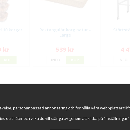
d 10 korgar
Rektangulär korg natur -
Störtstä
Large
9 kr
539 kr
4 4
KÖP
INFO
KÖP
INFO
ice
Information
Handla try
s
Om oss
Online sed
evelse, personanpassad annonsering och för hålla våra webbplatser tillförl
GDPR & Cookies
Faktura 30
Cookie-inställningar
kies du tillåter och vilka du vill stänga av genom att klicka på "Inställninga
Artiklar