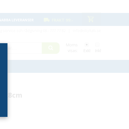
FRAKT 99:-
NABBA LEVERANSER
ig service och rådgivning
08 - 777 77 82
|
info@skyltab.se
Moms
visas:
Exkl
Inkl
25x8cm