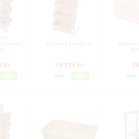
ed 8 runda
Ställ med 4 korgar XL
Elegant 
ar
grif
9 kr
10 229 kr
26
KÖP
INFO
KÖP
INFO