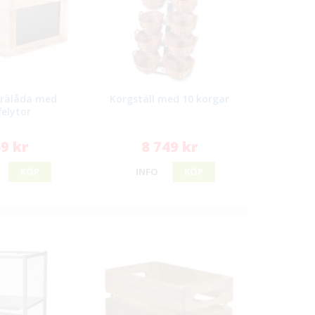
trälåda med
Korgställ med 10 korgar
felytor
9 kr
8 749 kr
KÖP
INFO
KÖP