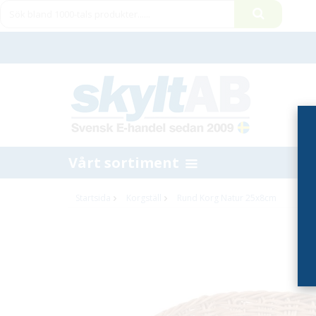
Vårt sortiment
Startsida
Korgställ
Rund Korg Natur 25x8cm