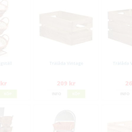
gställ
Trälåda Vintage
Trälåda 
 kr
209 kr
26
KÖP
INFO
KÖP
INFO