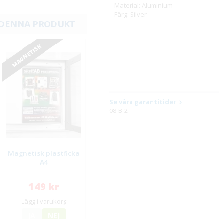
Material: Aluminium
Färg: Silver
 DENNA PRODUKT
MAGNETISK
Se våra garantitider
08-B-2
Magnetisk plastficka
A4
149 kr
Lägg i varukorg
JA
NEJ