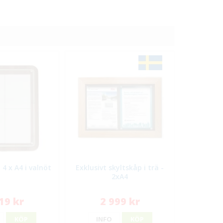
 4 x A4 i valnöt
Exklusivt skyltskåp i trä -
2xA4
19 kr
2 999 kr
KÖP
INFO
KÖP