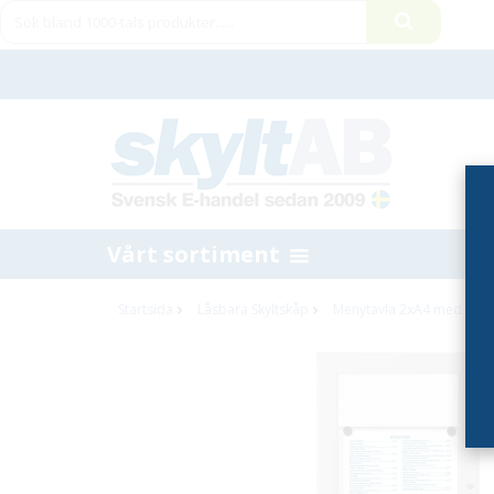
Vårt sortiment
Startsida
Låsbara Skyltskåp
Menytavla 2xA4 med rubri