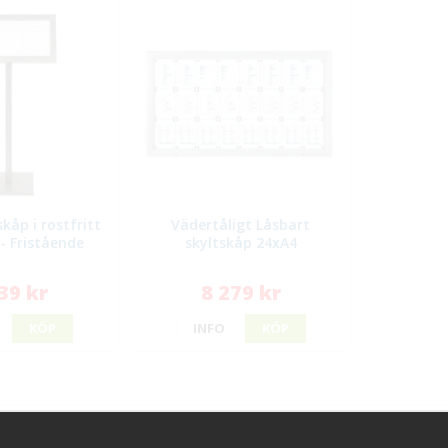
skåp i rostfritt
Vädertåligt Låsbart
 - Fristående
skyltskåp 24xA4
39 kr
8 279 kr
KÖP
INFO
KÖP
ggt hos oss