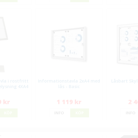
la i rostfritt
Informationstavla 2xA4 med
Låsbart Sky
elysning 4XA4
lås - Basic
9 kr
1 119 kr
2 4
KÖP
INFO
KÖP
INFO