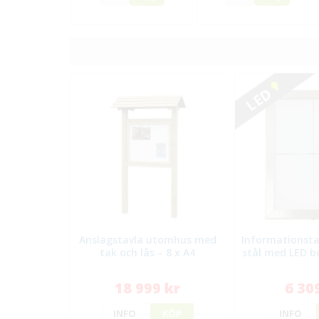
LED
Anslagstavla utomhus med
Informationstav
tak och lås – 8 x A4
stål med LED b
18 999 kr
6 30
INFO
KÖP
INFO