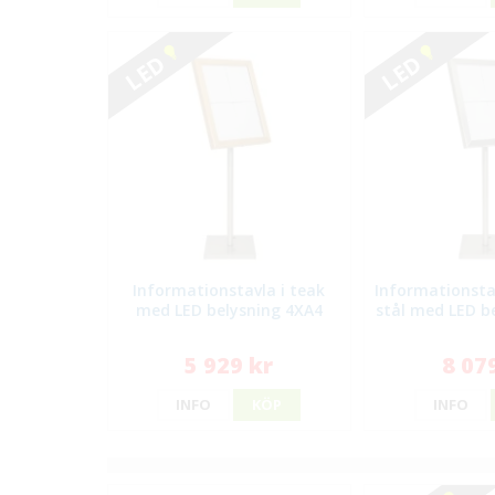
LED
LED
Informationstavla i teak
Informationstav
med LED belysning 4XA4
stål med LED b
5 929 kr
8 07
INFO
KÖP
INFO