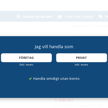
ONLINE SEDAN 2009
STORT EGET LAGER
S
Kontakta oss för personl
Jag vill handla som
FÖRETAG
PRIVAT
Exkl. moms
Inkl. moms
kplats
Menytavla 2xA4 me
Handla smidigt utan konto
Artikelnummer:
SD-SCZ2XA4T
1 449 kr
Ord. 1 529 kr. Du sparar 80 kr (5%)