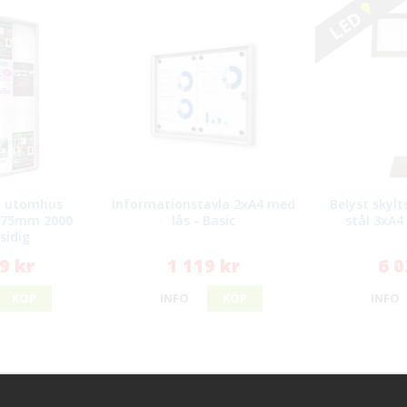
LED
p utomhus
Informationstavla 2xA4 med
Belyst skylt
 75mm 2000
lås - Basic
stål 3xA4
sidig
9 kr
1 119 kr
6 0
KÖP
INFO
KÖP
INFO
ice
Information
Handla try