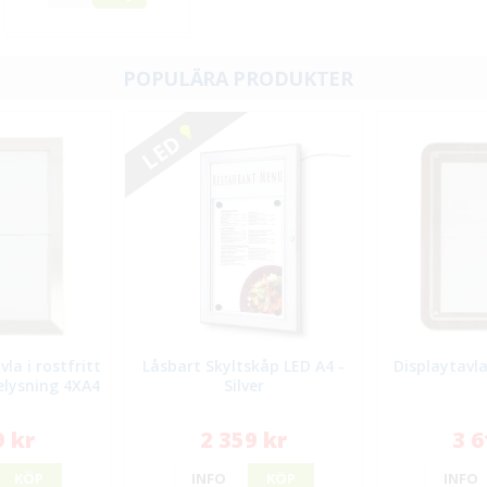
POPULÄRA PRODUKTER
LED
la i rostfritt
Låsbart Skyltskåp LED A4 -
Displaytavla
elysning 4XA4
Silver
9 kr
2 359 kr
3 6
KÖP
INFO
KÖP
INFO