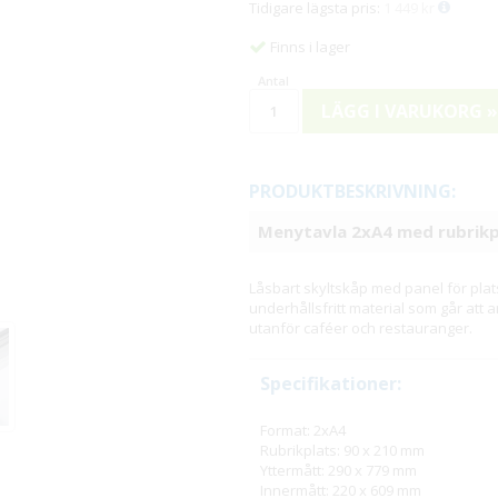
Tidigare lägsta pris:
1 449 kr
Finns i lager
LÄGG I VARUKORG »
PRODUKTBESKRIVNING:
Menytavla 2xA4 med rubrikp
Låsbart skyltskåp med panel för plats 
underhållsfritt material som går at
utanför caféer och restauranger.
Specifikationer:
Format: 2xA4
Rubrikplats: 90 x 210 mm
Yttermått: 290 x 779 mm
Innermått: 220 x 609 mm