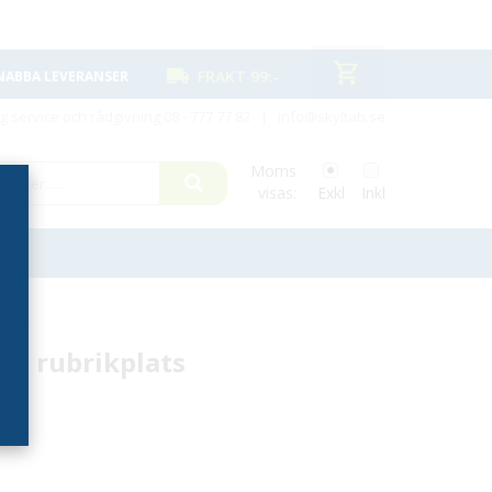
FRAKT 99:-
NABBA LEVERANSER
ig service och rådgivning
08 - 777 77 82
|
info@skyltab.se
Moms
visas:
Exkl
Inkl
d rubrikplats