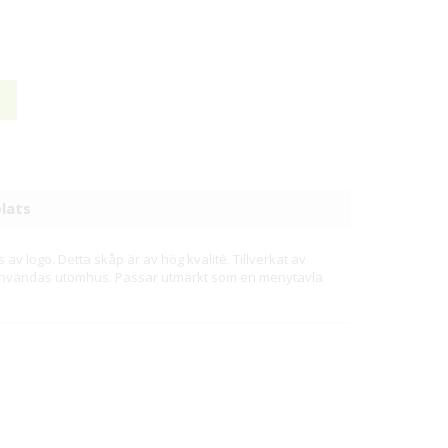
lats
av logo. Detta skåp är av hög kvalité. Tillverkat av
t användas utomhus. Passar utmärkt som en menytavla