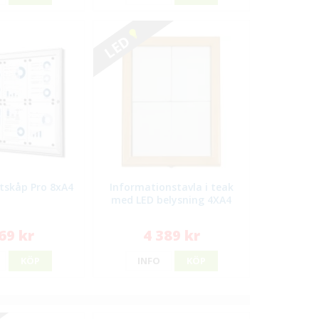
LED
ltskåp Pro 8xA4
Informationstavla i teak
med LED belysning 4XA4
69 kr
4 389 kr
KÖP
INFO
KÖP