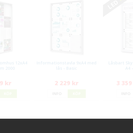
LED
tomhus 12xA4
Informationstavla 9xA4 med
Låsbart Sky
mm 2000
lås - Basic
A4 -
9 kr
2 229 kr
3 359
KÖP
INFO
KÖP
INFO
ice
Information
Handla try