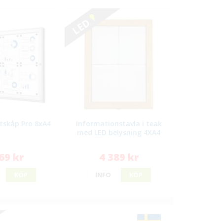
LED
ltskåp Pro 8xA4
Informationstavla i teak
med LED belysning 4XA4
69 kr
4 389 kr
KÖP
INFO
KÖP