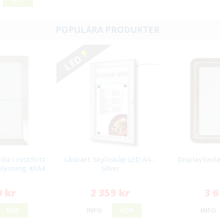
POPULÄRA PRODUKTER
LED
la i rostfritt
Låsbart Skyltskåp LED A4 -
Displaytavla
elysning 4XA4
Silver
9 kr
2 359 kr
3 6
KÖP
INFO
KÖP
INFO