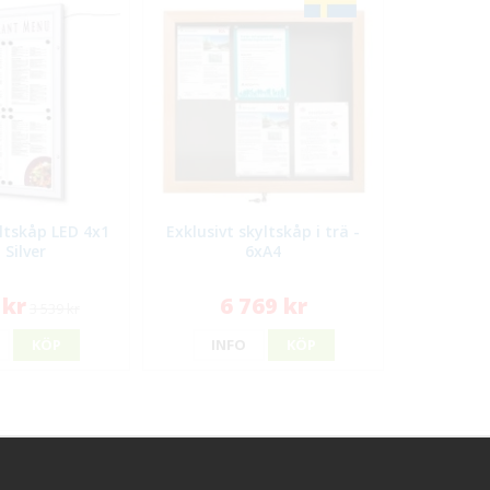
ltskåp LED 4x1
Exklusivt skyltskåp i trä -
 Silver
6xA4
 kr
6 769 kr
3 539 kr
KÖP
INFO
KÖP
ggt hos oss