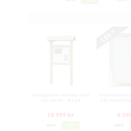
LED
Anslagstavla utomhus med
Informationstav
tak och lås – 8 x A4
stål med LED b
18 999 kr
6 30
INFO
KÖP
INFO