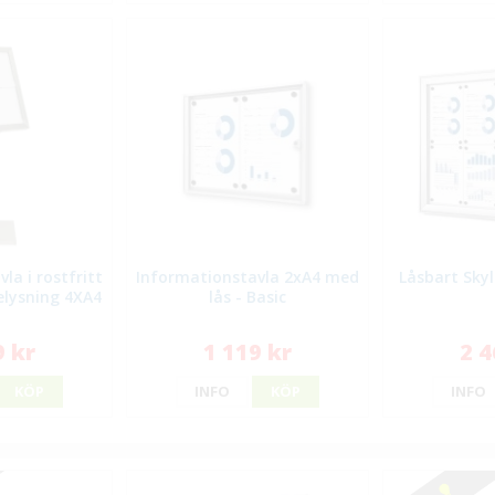
la i rostfritt
Informationstavla 2xA4 med
Låsbart Sky
elysning 4XA4
lås - Basic
9 kr
1 119 kr
2 4
KÖP
INFO
KÖP
INFO