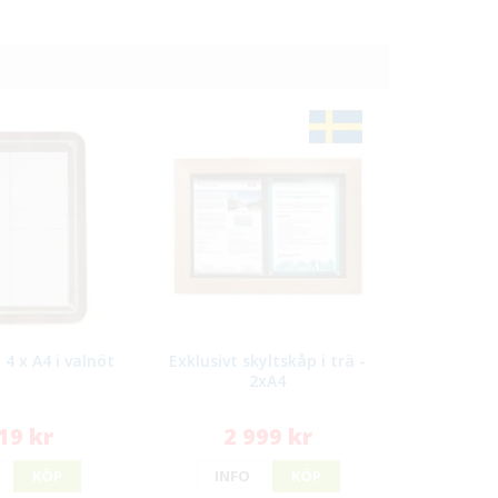
 4 x A4 i valnöt
Exklusivt skyltskåp i trä -
2xA4
19 kr
2 999 kr
KÖP
INFO
KÖP