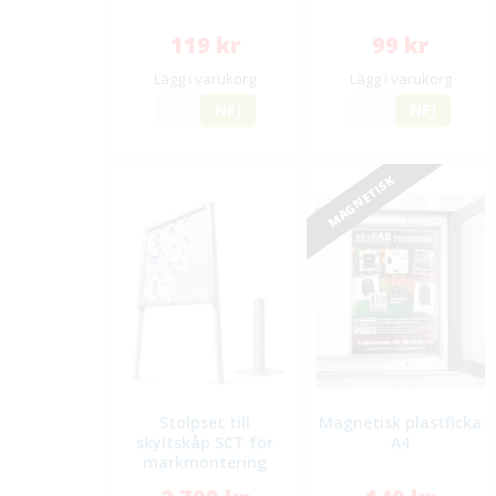
119 kr
99 kr
Lägg i varukorg
Lägg i varukorg
JA
NEJ
JA
NEJ
MAGNETISK
Stolpset till
Magnetisk plastficka
skyltskåp SCT för
A4
markmontering