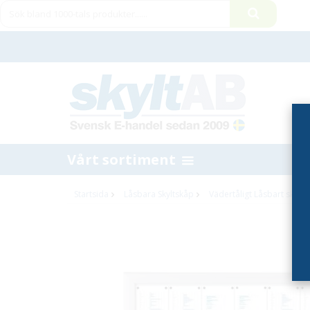
Vårt sortiment
Startsida
Låsbara Skyltskåp
Vädertåligt Låsbart skylt