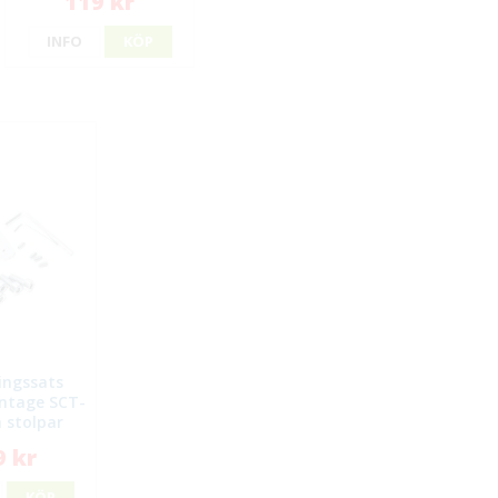
119 kr
INFO
KÖP
ingssats
ntage SCT-
 stolpar
9 kr
KÖP