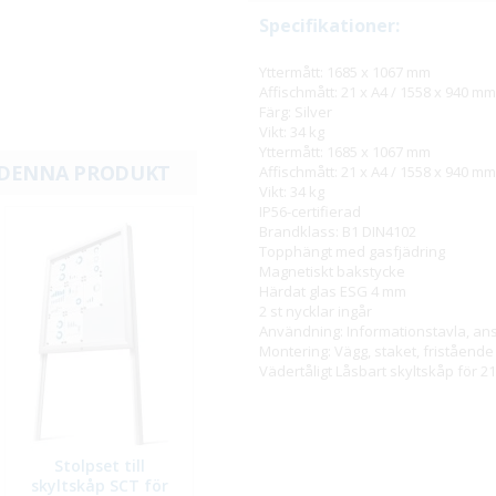
Specifikationer:
Yttermått: 1685 x 1067 mm
Affischmått: 21 x A4 / 1558 x 940 mm
Färg: Silver
Vikt: 34 kg
Yttermått: 1685 x 1067 mm
 DENNA PRODUKT
Affischmått: 21 x A4 / 1558 x 940 mm
Vikt: 34 kg
IP56-certifierad
Brandklass: B1 DIN4102
Topphängt med gasfjädring
Magnetiskt bakstycke
Härdat glas ESG 4 mm
2 st nycklar ingår
Användning: Informationstavla, ans
Montering: Vägg, staket, fristående
Vädertåligt Låsbart skyltskåp för 21
Stolpset till
skyltskåp SCT för