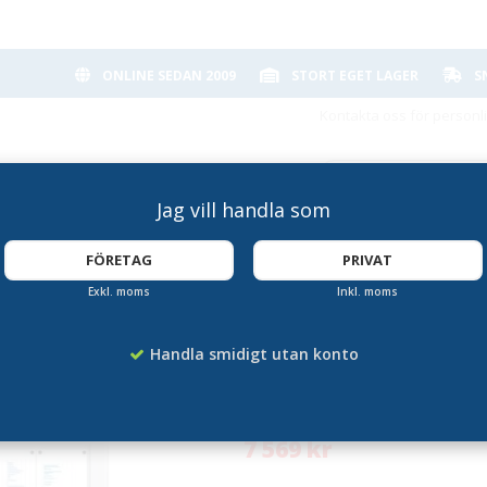
ONLINE SEDAN 2009
STORT EGET LAGER
S
Kontakta oss för personl
Jag vill handla som
FÖRETAG
PRIVAT
Exkl. moms
Inkl. moms
skåp 21xA4
Vädertåligt Låsbar
Handla smidigt utan konto
Artikelnummer:
SD-SCT21XA4PH
7 569 kr