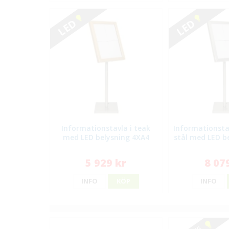
LED
LED
Informationstavla i teak
Informationstav
med LED belysning 4XA4
stål med LED b
5 929 kr
8 07
INFO
KÖP
INFO