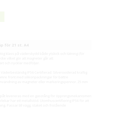
p för 21 st. A4
ög klass på väderskydd både ytskick och tätning (för
ycke vilket gör att magneter går att
rt och nycklar medföljer.
Väderbeständig IP56 Certifierad. Silveroxiderad kraftig
ämre front med silikonpackningar för bättre
användning av magneter eller markeringspennor. 25 mm
uppåt levereras med en gasstång för öppningsmekanismen
lekar har ett metallstöd. Utomhuscertifiering IP56 för att
g. Passar till vägg, staket och fristående