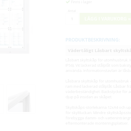
Finns i lager
LÄGG I VARUKORG »
PRODUKTBESKRIVNING:
Vädertåligt Låsbart skyltskå
Låsbart skyltskåp för utomhusbruk. H
IP56). Vit lackerad stålplåt som bakst
använda. Informationstavlan är låsba
Låsbara skyltskåp för utomhusbruk - 
ram med lackerad stålplåt. Låsbar fr
väderbeständighet. Backstycke för 
djup på insidan av skåpet.
Skyltskåps-storlekarna 12xA4 och 
för skyltluckan. Mindre skyltskåpsstor
förebygga damm- och vatteninträngnin
eftermonterade monteringsplatser.