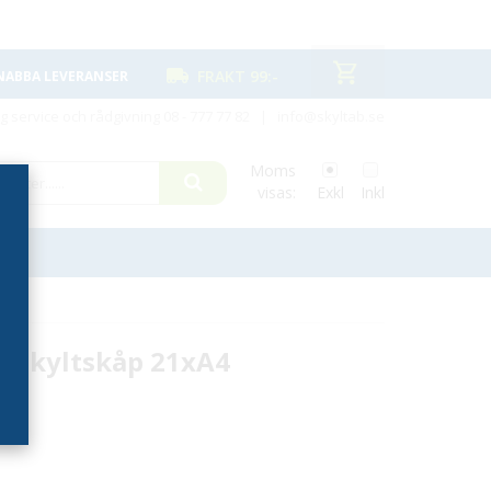
FRAKT 99:-
NABBA LEVERANSER
ig service och rådgivning
08 - 777 77 82
|
info@skyltab.se
Moms
visas:
Exkl
Inkl
t skyltskåp 21xA4