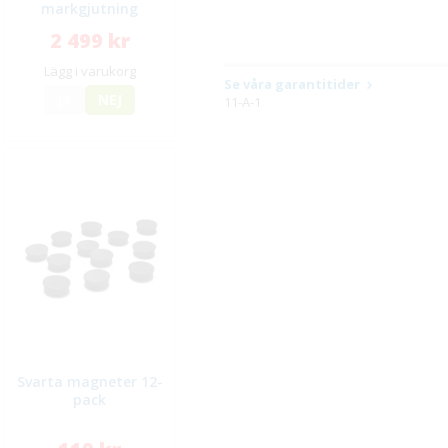
markgjutning
2 499 kr
Lägg i varukorg
Se våra garantitider
JA
NEJ
11-A-1
Svarta magneter 12-
pack