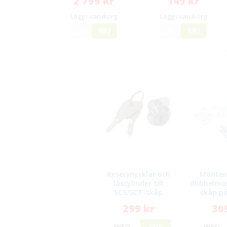
2 799 kr
149 kr
Lägg i varukorg
Lägg i varukorg
JA
NEJ
JA
NEJ
Reservnycklar och
Monter
låscylinder till
dubbelmo
SCS/SCT-skåp
skåp på
299 kr
30
INFO
KÖP
INFO