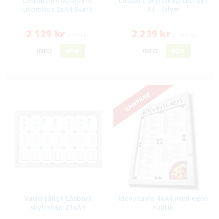
Låsbart Infoställ för
Låsbart Skyltskåp LED 2x1
utomhus 2xA4 Svart
A4 - Silver
2 129 kr
2 239 kr
2 239 kr
2 359 kr
INFO
KÖP
INFO
KÖP
KAMPANJ!
Vädertåligt Låsbart
Menytavla 4xA4 med egen
skyltskåp 21xA4
rubrik