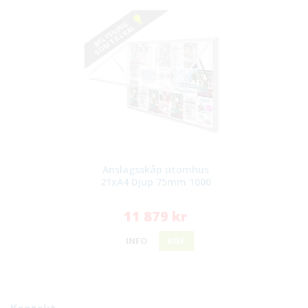
BELYSNING
SOM TILLVAL
Anslagsskåp utomhus
21xA4 Djup 75mm 1000
11 879 kr
INFO
KÖP