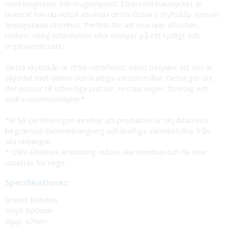
med magneter och magnetplast. Eftersom bakstycket är
lackerat kan du också använda detta låsbara skyltskåp som en
anslagstavla utomhus. Perfekt för att visa upp affischer,
reklam, viktig information eller menyer på ett tydligt och
organiserat sätt.
Detta skyltskåp är IP56-certifierat, vilket betyder att det är
skyddat mot damm och kraftiga vattenstrålar. Detta gör att
det passar till offentliga platser, restauranger, företag och
andra utomhusmiljöer*.
*IP56-certifieringen innebär att produkten är skyddad mot
begränsad damminträngning och kraftiga vattenstrålar från
alla riktningar.
* OBS! Elektrisk anslutning måste ske inomhus och får inte
utsättas för regn.
Specifikationer:
Bredd: 805mm
Höjd: 860mm
Djup: 47mm