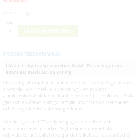
Finns i lager
LÄGG I VARUKORG »
PRODUKTBESKRIVNING:
Låsbart skyltskåp utomhus 6xA4 - En anslagstavla
utomhus med LED-belysning
Visa viktig information utomhus med vårt vädertåliga låsbara
skyltskåp 6xA4 med LED-belysning. Den robusta
aluminiumkonstruktionen, kombinerad med silikonlister, härdat
glas och en låsbar dörr gör att din information sitter säkert
och är skyddad från obehörig åtkomst.
Med integrerad LED-belysning syns din reklam och
information även i mörker. Skyltskåpets magnetiska
och vitlackerade bakstycke gör det enkelt att fästa affischer