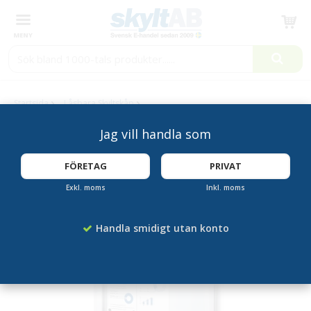
Produkten har blivit tillagd i varukorgen
Startsida
Låsbara Skyltskåp
Vädertåligt låsbart skyltskåp 6xA4 med LED-belysning
Jag vill handla som
FÖRETAG
PRIVAT
LED
Exkl. moms
Inkl. moms
Handla smidigt utan konto