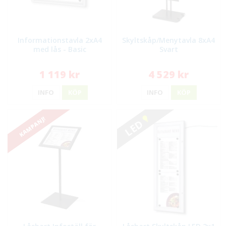
Informationstavla 2xA4
Skyltskåp/Menytavla 8xA4
med lås - Basic
Svart
1 119 kr
4 529 kr
INFO
KÖP
INFO
KÖP
KAMPANJ!
LED