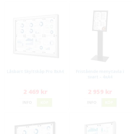
Låsbart Skyltskåp Pro 8xA4
Fristående menytavla i
svart - 4xA4
2 469 kr
2 959 kr
INFO
KÖP
INFO
KÖP