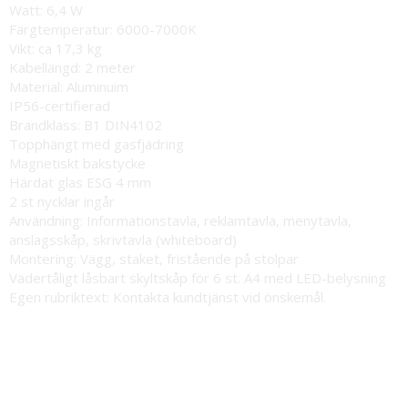
Watt: 6,4 W
Färgtemperatur: 6000-7000K
Vikt: ca 17,3 kg
Kabellängd: 2 meter
Material: Aluminuim
IP56-certifierad
Brandklass: B1 DIN4102
Topphängt med gasfjädring
Magnetiskt bakstycke
Härdat glas ESG 4 mm
2 st nycklar ingår
Användning: Informationstavla, reklamtavla, menytavla,
anslagsskåp, skrivtavla (whiteboard)
Montering: Vägg, staket, fristående på stolpar
Vädertåligt låsbart skyltskåp för 6 st. A4 med LED-belysning
Egen rubriktext: Kontakta kundtjänst vid önskemål.