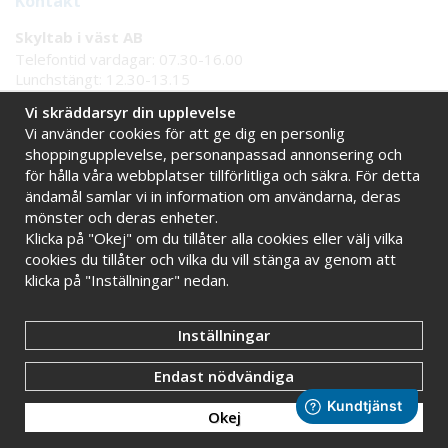
Kontakt
Skyltab i väst AB
Telefontid vardagar: 07.30-16.00
Lunchstängt: 12.30-13.15
Tel:
08 - 777 77 82
Vi skräddarsyr din upplevelse
Tel:
0521 - 171 77
Vi använder cookies för att ge dig en personlig
E-post:
info@skyltab.se
shoppingupplevelse, personanpassad annonsering och
för hålla våra webbplatser tillförlitliga och säkra. För detta
Handla tryggt hos oss
ändamål samlar vi in information om användarna, deras
mönster och deras enheter.
Online sedan 2009
Stort eget lager
Klicka på "Okej" om du tillåter alla cookies eller välj vilka
Snabba leveranser
Faktura 30 dagar
cookies du tillåter och vilka du vill stänga av genom att
klicka på "Inställningar" nedan.
Inställningar
Endast nödvändiga
Okej