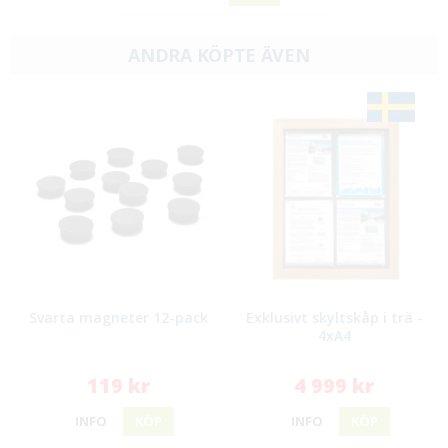
ANDRA KÖPTE ÄVEN
Svarta magneter 12-pack
Exklusivt skyltskåp i trä -
4xA4
119 kr
4 999 kr
INFO
KÖP
INFO
KÖP