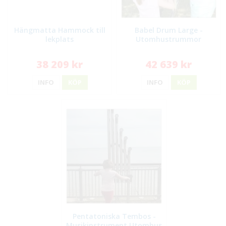
Hängmatta Hammock till
Babel Drum Large -
lekplats
Utomhustrummor
38 209 kr
42 639 kr
INFO
KÖP
INFO
KÖP
Pentatoniska Tembos -
Musikinstrument Utomhus