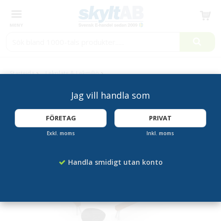
Produkten har blivit tillagd i varukorgen
Startsida
Lekplats & Lekmiljö
Balansslinga Function - Lekplatsutrustning
Jag vill handla som
FÖRETAG
PRIVAT
Exkl. moms
Inkl. moms
Handla smidigt utan konto