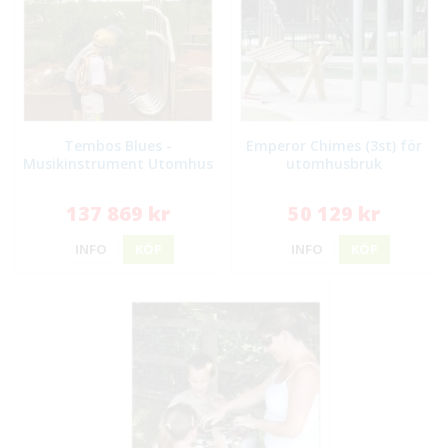
Tembos Blues -
Emperor Chimes (3st) för
Musikinstrument Utomhus
utomhusbruk
137 869 kr
50 129 kr
INFO
KÖP
INFO
KÖP