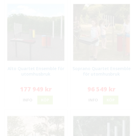
Alto Quartet Ensemble för
Soprano Quartet Ensemble
utomhusbruk
för utomhusbruk
177 949 kr
96 549 kr
INFO
KÖP
INFO
KÖP