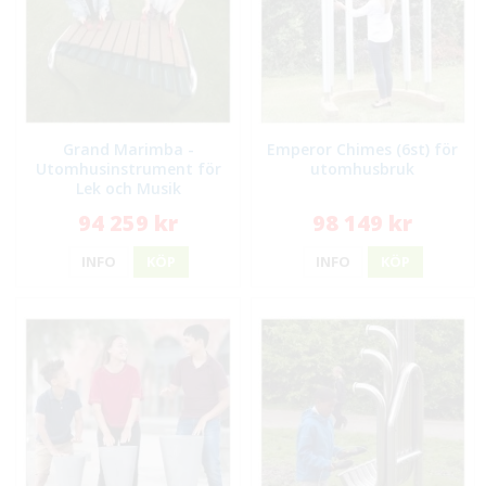
Grand Marimba -
Emperor Chimes (6st) för
Utomhusinstrument för
utomhusbruk
Lek och Musik
94 259 kr
98 149 kr
INFO
KÖP
INFO
KÖP