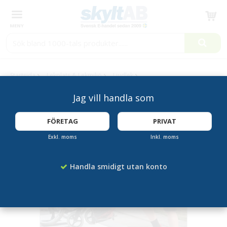
Produkten har blivit tillagd i varukorgen
Startsida
Lekplats & Lekmiljö
Ljudlek
Stort Piano För Utomhusbruk
Jag vill handla som
FÖRETAG
PRIVAT
Exkl. moms
Inkl. moms
Handla smidigt utan konto