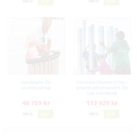
INFO
KÖP
INFO
KÖP
Handpipes för
Colossus Chimes (11st) -
utomhusbruk
Utomhusinstrument för
Lek och Musik
40 759 kr
113 629 kr
INFO
KÖP
INFO
KÖP