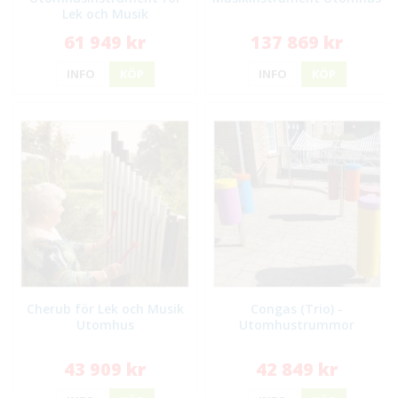
Lek och Musik
61 949 kr
137 869 kr
INFO
KÖP
INFO
KÖP
Cherub för Lek och Musik
Congas (Trio) -
Utomhus
Utomhustrummor
43 909 kr
42 849 kr