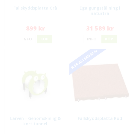
Fallskyddsplatta Grå
Ega gungställning i
naturträ
899 kr
31 589 kr
INFO
KÖP
INFO
KÖP
FLER ALTERNATIV
Larven - Genomskinlig &
Fallskyddsplatta Röd
kort tunnel