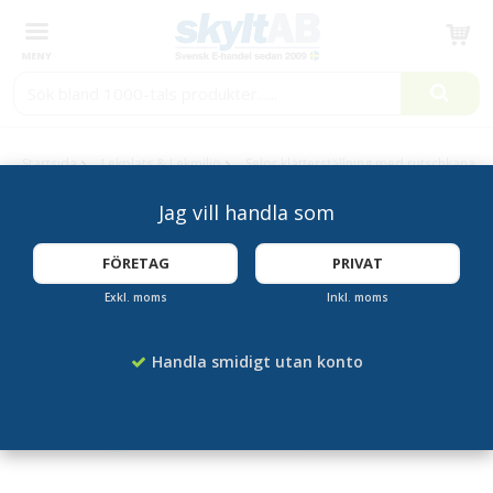
Produkten har blivit tillagd i varukorgen
Startsida
Lekplats & Lekmiljö
Selor klätterställning med rutschkana
Jag vill handla som
FÖRETAG
PRIVAT
Exkl. moms
Inkl. moms
Handla smidigt utan konto