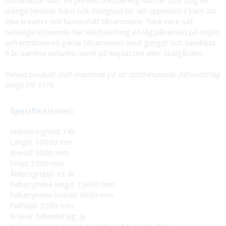
utmanande sätt. En perfekt lekställning som är stor nog för
många lekande barn och designad för att uppmuntra barn att
leka kreativt och fantasifullt tillsammans. Tack vare sitt
naturliga utseende har lekutrustning en låg påverkan på miljön
och kombineras gärna tillsammans med gungor och sandlåda
från samma naturlek-serie på lekplatsen eller skolgården.
Denna produkt skall monteras på ett stötdämpande fallunderlag
enligt EN 1176.
Specifikationer:
Monteringstid: 14h
Längd: 10000 mm
Bredd: 6600 mm
Höjd: 3200 mm
Åldersgrupp: +3 år
Fallutrymme längd: 13600 mm
Fallutrymme bredd: 9600 mm
Fallhöjd: 2500 mm
Kräver fallunderlag: Ja