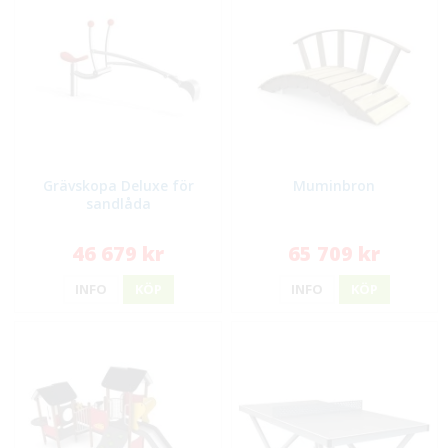
Grävskopa Deluxe för
Muminbron
sandlåda
46 679 kr
65 709 kr
INFO
KÖP
INFO
KÖP