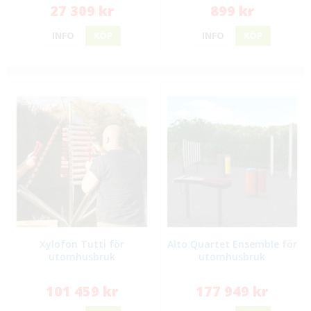
27 309 kr
899 kr
INFO
KÖP
INFO
KÖP
Xylofon Tutti för
Alto Quartet Ensemble för
utomhusbruk
utomhusbruk
101 459 kr
177 949 kr