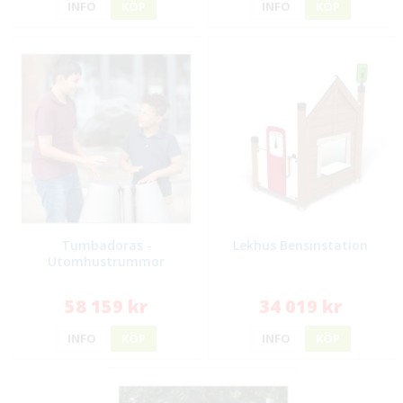
INFO
KÖP
INFO
KÖP
Tumbadoras -
Lekhus Bensinstation
Utomhustrummor
58 159 kr
34 019 kr
INFO
KÖP
INFO
KÖP