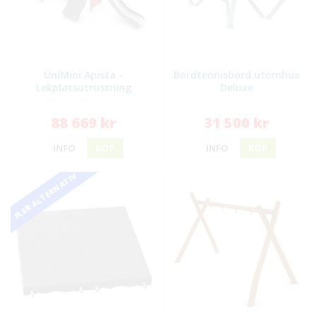
UniMini Apista -
Bordtennisbord utomhus
Lekplatsutrustning
Deluxe
88 669 kr
31 500 kr
INFO
KÖP
INFO
KÖP
FLER ALTERNATIV