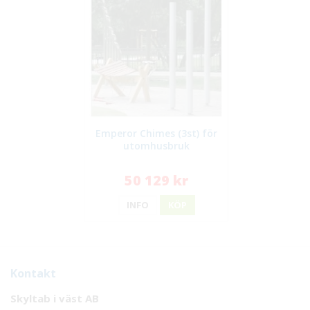
Emperor Chimes (3st) för
utomhusbruk
50 129 kr
INFO
KÖP
Kontakt
Skyltab i väst AB