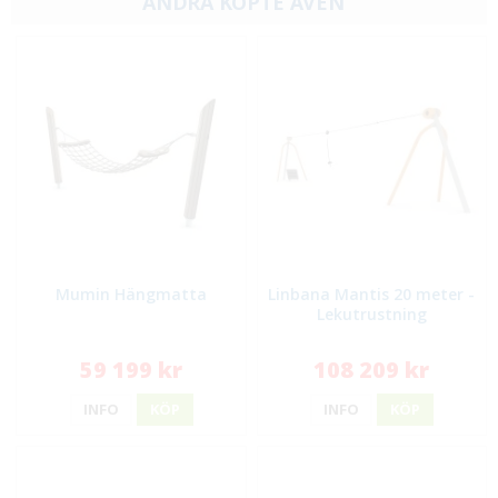
ANDRA KÖPTE ÄVEN
Mumin Hängmatta
Linbana Mantis 20 meter -
Lekutrustning
59 199 kr
108 209 kr
INFO
KÖP
INFO
KÖP