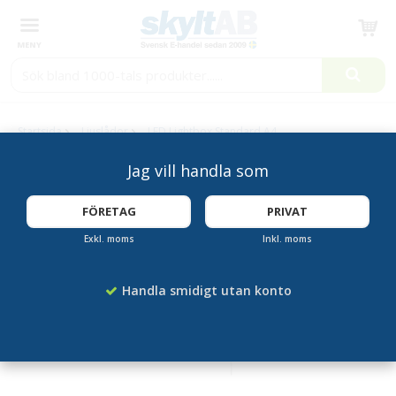
Produkten har blivit tillagd i varukorgen
Startsida
Ljuslådor
LED Lightbox Standard A4
Jag vill handla som
LED
FÖRETAG
PRIVAT
Exkl. moms
Inkl. moms
Handla smidigt utan konto