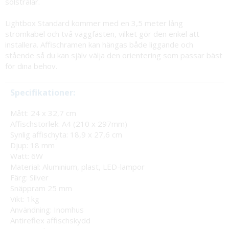
solstrålar.
Lightbox Standard kommer med en 3,5 meter lång
strömkabel och två väggfästen, vilket gör den enkel att
installera. Affischramen kan hängas både liggande och
stående så du kan själv välja den orientering som passar bäst
för dina behov.
Specifikationer:
Mått: 24 x 32,7 cm
Affischstorlek: A4 (210 x 297mm)
Synlig affischyta: 18,9 x 27,6 cm
Djup: 18 mm
Watt: 6W
Material: Aluminium, plast, LED-lampor
Färg: Silver
Snäppram 25 mm
Vikt: 1kg
Användning: Inomhus
Antireflex affischskydd