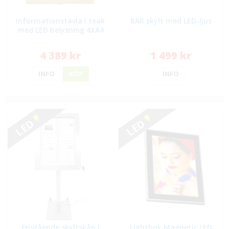
Informationstavla i teak
BAR skylt med LED-ljus
med LED belysning 4XA4
4 389 kr
1 499 kr
INFO
KÖP
INFO
LED
LED
Fristående skyltskåp i
Lightbox Magnetic LED