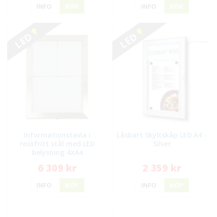
INFO
KÖP
INFO
KÖP
LED
LED
Informationstavla i
Låsbart Skyltskåp LED A4 -
rostfritt stål med LED
Silver
belysning 4XA4
6 309 kr
2 359 kr
INFO
KÖP
INFO
KÖP