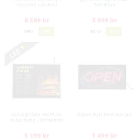
rostfritt stål 4xA4
70x100cm
6 589 kr
3 999 kr
INFO
KÖP
INFO
KÖP
LED
LED Lightbox 50x70 cm
Öppet skylt med LED-ljus
dubbelsidig - Horisontell
5 199 kr
1 499 kr