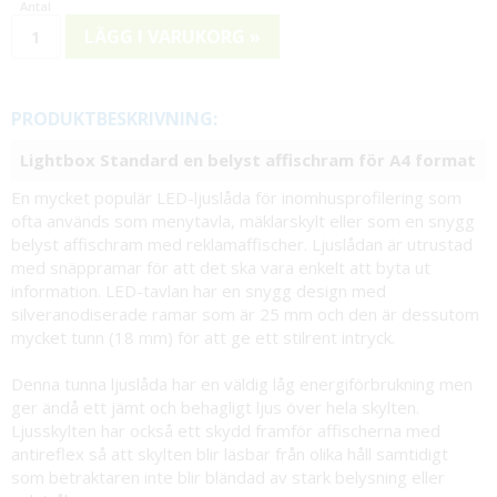
LÄGG I VARUKORG »
PRODUKTBESKRIVNING:
Lightbox Standard en belyst affischram för A4 format
En mycket populär LED-ljuslåda för inomhusprofilering som
ofta används som menytavla, mäklarskylt eller som en snygg
belyst affischram med reklamaffischer. Ljuslådan är utrustad
med snäppramar för att det ska vara enkelt att byta ut
information. LED-tavlan har en snygg design med
silveranodiserade ramar som är 25 mm och den är dessutom
mycket tunn (18 mm) för att ge ett stilrent intryck.
Denna tunna ljuslåda har en väldig låg energiförbrukning men
ger ändå ett jämt och behagligt ljus över hela skylten.
Ljusskylten har också ett skydd framför affischerna med
antireflex så att skylten blir läsbar från olika håll samtidigt
som betraktaren inte blir bländad av stark belysning eller