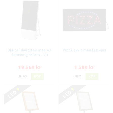
Digital skyltställ med 43"
PIZZA skylt med LED-ljus
Samsung skärm - Vit
19 569 kr
1 599 kr
INFO
KÖP
INFO
KÖP
LED
LED