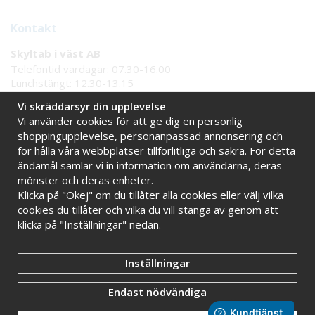
Kontakt
Skyltab i väst AB
Telefontid vardagar: 07.30-16.00
Lunchstängt: 12.30-13.15
Tel:
08 - 777 77 82
Vi skräddarsyr din upplevelse
Tel:
0521 - 171 77
Vi använder cookies för att ge dig en personlig
E-post:
info@skyltab.se
shoppingupplevelse, personanpassad annonsering och
för hålla våra webbplatser tillförlitliga och säkra. För detta
ändamål samlar vi in information om användarna, deras
Handla tryggt hos oss
mönster och deras enheter.
Online sedan 2009
Stort eget lager
Klicka på "Okej" om du tillåter alla cookies eller välj vilka
Snabba leveranser
Faktura 30 dagar
cookies du tillåter och vilka du vill stänga av genom att
klicka på "Inställningar" nedan.
Inställningar
Endast nödvändiga