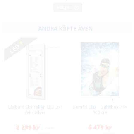
VÄLJ FIL
ANDRA KÖPTE ÄVEN
LED
Låsbart Skyltskåp LED 2x1
Ramfri LED - Lightbox 70x
A4 - Silver
100 cm
2 239 kr
6 479 kr
2 359 kr