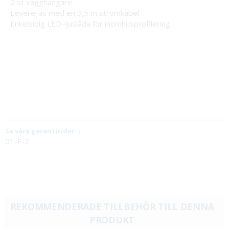
2 st vägghängare
Levereras med en 3,5 m strömkabel
Enkelsidig LED-ljuslåda för inomhusprofilering
Se våra garantitider
01-F-2
REKOMMENDERADE TILLBEHÖR TILL DENNA
PRODUKT