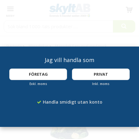
Produkten har blivit tillagd i varukorgen
Startsida
Mässdiskar
Mässdisk Easy oval med tryck
Jag vill handla som
TRYCK INGÅR!
FÖRETAG
PRIVAT
Exkl. moms
Inkl. moms
Handla smidigt utan konto