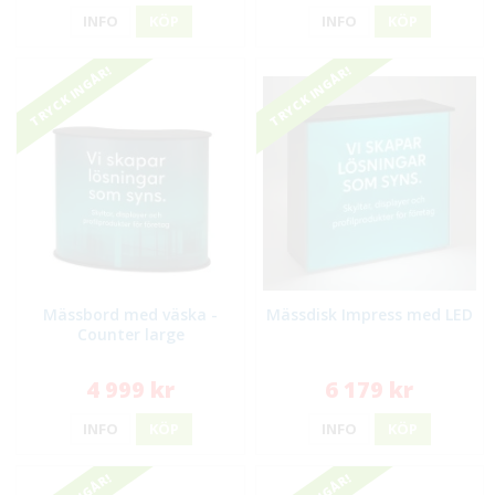
INFO
KÖP
INFO
KÖP
TRYCK INGÅR!
TRYCK INGÅR!
Mässbord med väska -
Mässdisk Impress med LED
Counter large
4 999 kr
6 179 kr
INFO
KÖP
INFO
KÖP