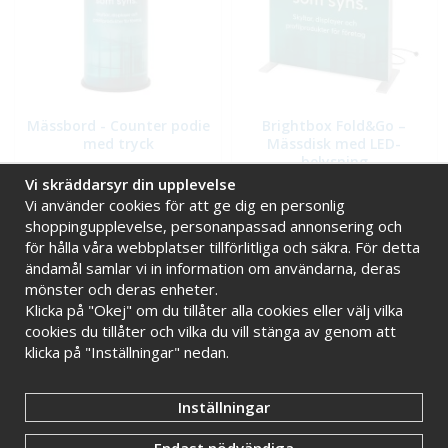
Mässbord - Counter podie
Brightbox Fold&Go –
med tryck
Mässdisk med LED-
belysning
Vi skräddarsyr din upplevelse
2 899 kr
5 599 kr
Vi använder cookies för att ge dig en personlig
shoppingupplevelse, personanpassad annonsering och
INFO
KÖP
INFO
KÖP
för hålla våra webbplatser tillförlitliga och säkra. För detta
ändamål samlar vi in information om användarna, deras
mönster och deras enheter.
Klicka på "Okej" om du tillåter alla cookies eller välj vilka
Kontakt
cookies du tillåter och vilka du vill stänga av genom att
Skyltab i väst AB
klicka på "Inställningar" nedan.
Telefontid vardagar: 07.30-16.00
Lunchstängt: 12.30-13.15
Inställningar
Tel:
08 - 777 77 82
Tel:
0521 - 171 77