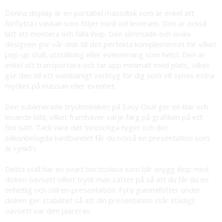
Denna display är en portabel mässdisk som är enkel att
förflytta i väskan som följer med vid leverans. Den är också
lätt att montera och fälla ihop. Den slimmade och ovala
designen gör vår disk till det perfekta komplementet för vilket
pop-up ställ, utställning eller evenemang som helst. Den är
enkel att transportera och tar upp minimalt med plats, vilket
gör den till ett oumbärligt verktyg för dig som vill synas extra
mycket på mässan eller eventet.
Den sublimerade trycktekniken på Easy Oval ger en klar och
levande bild, vilket framhäver varje färg på grafiken på ett
fint sätt. Tack vare det stretchiga tyget och det
silikonbelagda kantbandet får du också en presentation som
är rynkfri.
Detta ställ har en svart bordsskiva som blir snygg ihop med
disken oavsett vilket tryck man sätter på så att du får du en
enhetlig och stilren presentation. Fyra gummifötter under
disken ger stabilitet så att din presentation står stadigt
oavsett var den placeras.