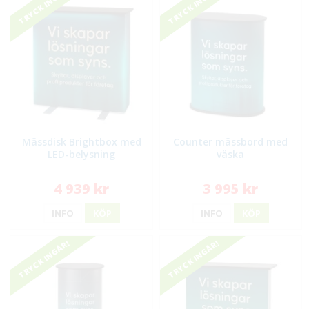
TRYCK INGÅR!
TRYCK INGÅR!
Mässdisk Brightbox med
Counter mässbord med
LED-belysning
väska
4 939 kr
3 995 kr
INFO
KÖP
INFO
KÖP
TRYCK INGÅR!
TRYCK INGÅR!