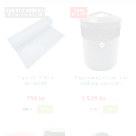
150 ST / 4800 ST
15%
Rullar eller full pall
RABATT
Sopsäck 125 liter
Papperskorg Classic med
extrastark
askkopp 20L - Svart
799 kr
1 529 kr
1 799 kr
INFO
KÖP
INFO
KÖP