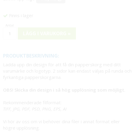
Finns i lager
LÄGG I VARUKORG »
PRODUKTBESKRIVNING:
Ladda upp din design för att få din papperskorg med ditt
varumärke och logotyp. 2 sidor kan endast väljas på runda och
fyrkantiga papperskorgarna.
OBS! Skicka din design i så hög upplösning som möjligt.
Rekommenderade filformat:
TIFF, JPG, PDF, PSD, PNG, EPS, AI
Vi hör av oss om vi behöver dina filer i annat format eller
högre upplösning.