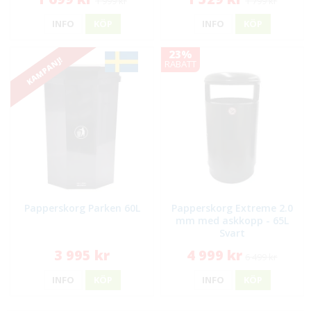
1 999 kr
1 799 kr
INFO
KÖP
INFO
KÖP
23%
KAMPANJ!
RABATT
Papperskorg Parken 60L
Papperskorg Extreme 2.0
mm med askkopp - 65L
Svart
3 995 kr
4 999 kr
6 499 kr
INFO
KÖP
INFO
KÖP