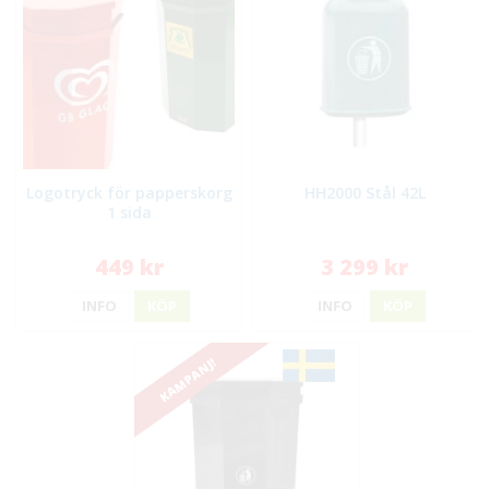
Logotryck för papperskorg
HH2000 Stål 42L
1 sida
449 kr
3 299 kr
INFO
KÖP
INFO
KÖP
KAMPANJ!