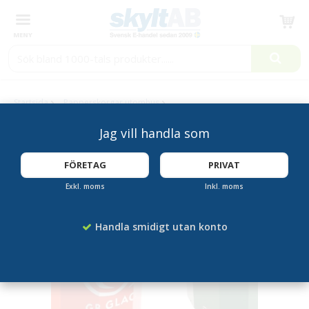
Produkten har blivit tillagd i varukorgen
Startsida
Papperskorgar utomhus
Logotryck för papperskorg 2 sidor
Jag vill handla som
FÖRETAG
PRIVAT
Exkl. moms
Inkl. moms
Handla smidigt utan konto