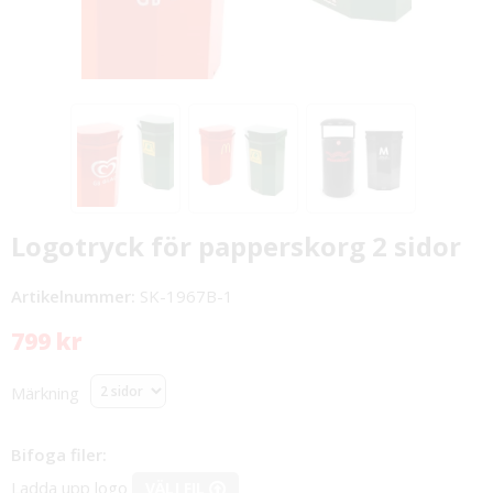
Logotryck för papperskorg 2 sidor
Artikelnummer:
SK-1967B-1
799 kr
Märkning
Bifoga filer:
Ladda upp logo
VÄLJ FIL