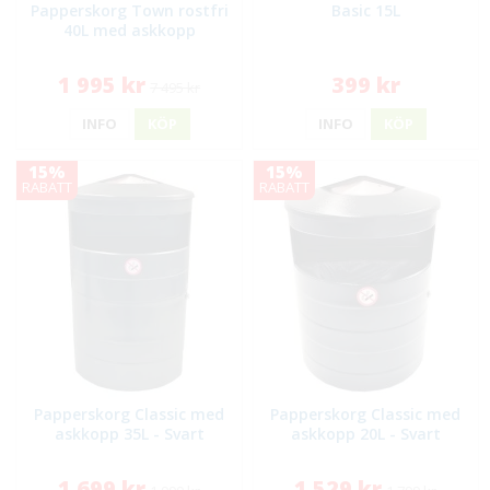
Papperskorg Town rostfri
Basic 15L
40L med askkopp
1 995 kr
399 kr
7 495 kr
INFO
KÖP
INFO
KÖP
15%
15%
RABATT
RABATT
Papperskorg Classic med
Papperskorg Classic med
askkopp 35L - Svart
askkopp 20L - Svart
1 699 kr
1 529 kr