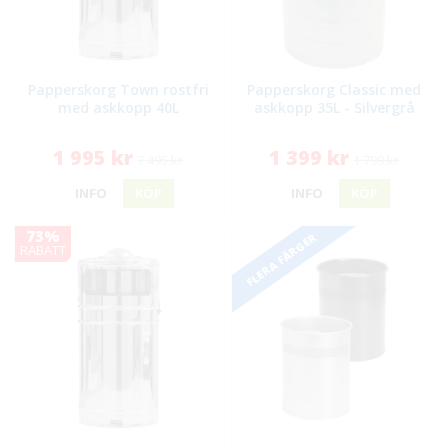
Papperskorg Town rostfri
Papperskorg Classic med
med askkopp 40L
askkopp 35L - Silvergrå
1 995 kr
1 399 kr
7 495 kr
1 799 kr
INFO
KÖP
INFO
KÖP
73%
FLERA FÄRGER
RABATT