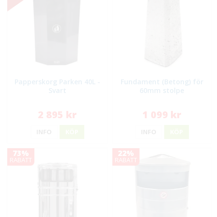
Papperskorg Parken 40L -
Fundament (Betong) för
Svart
60mm stolpe
2 895 kr
1 099 kr
INFO
KÖP
INFO
KÖP
73%
22%
RABATT
RABATT