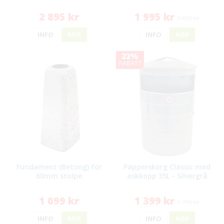
2 895 kr
1 995 kr
7 495 kr
INFO
KÖP
INFO
KÖP
22%
RABATT
Fundament (Betong) för
Papperskorg Classic med
60mm stolpe
askkopp 35L - Silvergrå
1 099 kr
1 399 kr
1 799 kr
INFO
KÖP
INFO
KÖP