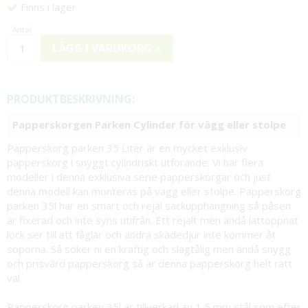
Finns i lager
LÄGG I VARUKORG »
PRODUKTBESKRIVNING:
Papperskorgen Parken Cylinder för vägg eller stolpe
Papperskorg parken 35 Liter är en mycket exklusiv
papperskorg i snyggt cylindriskt utförande. Vi har flera
modeller i denna exklusiva serie papperskorgar och just
denna modell kan monteras på vägg eller stolpe. Papperskorg
parken 35l har en smart och rejäl säckupphängning så påsen
är fixerad och inte syns utifrån. Ett rejält men ändå lättöppnat
lock ser till att fåglar och andra skadedjur inte kommer åt
soporna. Så söker ni en kraftig och slagtålig men ändå snygg
och prisvärd papperskorg så är denna papperskorg helt rätt
val.
Papperskorg parken 35l är tillverkad av 1,5 mm stål som efter