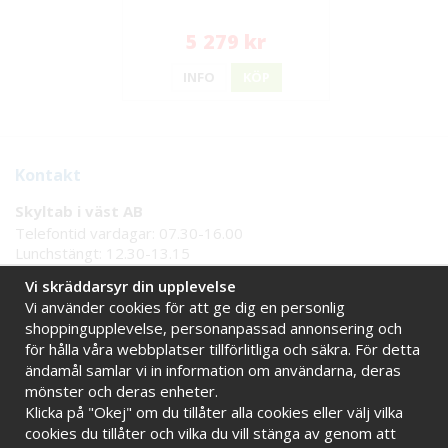
5 279 kr
INFO
KÖP
Kontakt
Skyltab i väst AB
Telefontid vardagar: 07.30-16.00
Lunchstängt: 12.30-13.15
Tel:
08 - 777 77 82
Vi skräddarsyr din upplevelse
Tel:
0521 - 171 77
Vi använder cookies för att ge dig en personlig
E-post:
info@skyltab.se
shoppingupplevelse, personanpassad annonsering och
för hålla våra webbplatser tillförlitliga och säkra. För detta
Handla tryggt hos oss
ändamål samlar vi in information om användarna, deras
mönster och deras enheter.
Online sedan 2009
Stort eget lager
Klicka på "Okej" om du tillåter alla cookies eller välj vilka
Snabba leveranser
Faktura 30 dagar
cookies du tillåter och vilka du vill stänga av genom att