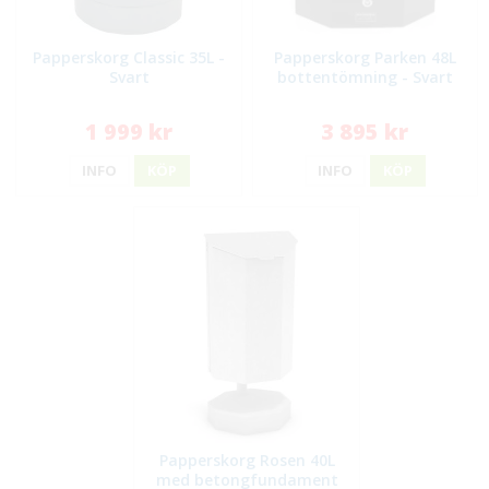
Papperskorg Classic 35L -
Papperskorg Parken 48L
Svart
bottentömning - Svart
1 999 kr
3 895 kr
INFO
KÖP
INFO
KÖP
Papperskorg Rosen 40L
med betongfundament