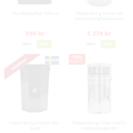
Hundbajspåse 1000 st
Papperskorg Rosen 40L
med betongfundament
509 kr
5 279 kr
INFO
KÖP
INFO
KÖP
73%
KAMPANJ!
RABATT
Papperskorg Parken 40L -
Papperskorg Town rostfri
Svart
med askkopp 40L