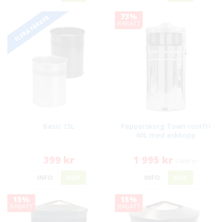
73%
FLERA FÄRGER
RABATT
Basic 15L
Papperskorg Town rostfri
40L med askkopp
399 kr
1 995 kr
7 495 kr
INFO
KÖP
INFO
KÖP
15%
15%
RABATT
RABATT