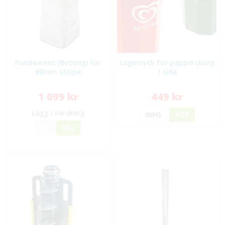
Fundament (Betong) för
Logotryck för papperskorg
60mm stolpe
1 sida
1 099 kr
449 kr
Lägg i varukorg
INFO
KÖP
JA
NEJ