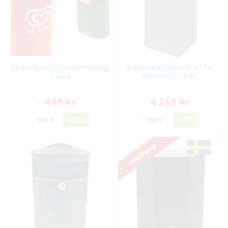
Logotryck för papperskorg
Soptunna Perforerad för
1 sida
utomhus - 120L
449 kr
4 219 kr
INFO
KÖP
INFO
KÖP
KAMPANJ!