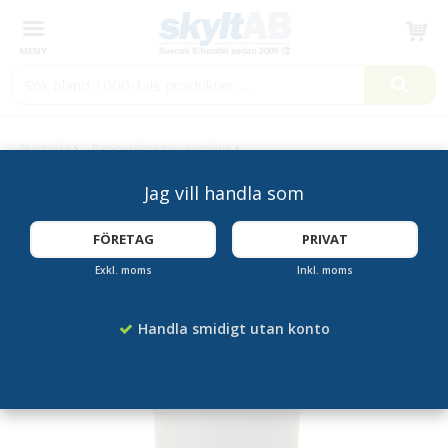
Produkten har blivit tillagd i varukorgen
Startsida
Papperskorgar utomhus
Papperskorg parken 35L cylinder
Jag vill handla som
KAMPANJ!
FÖRETAG
PRIVAT
Exkl. moms
Inkl. moms
Handla smidigt utan konto