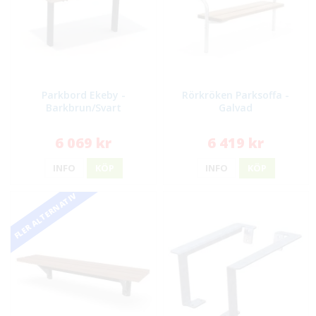
Parkbord Ekeby -
Rörkröken Parksoffa -
Barkbrun/Svart
Galvad
6 069 kr
6 419 kr
INFO
KÖP
INFO
KÖP
FLER ALTERNATIV