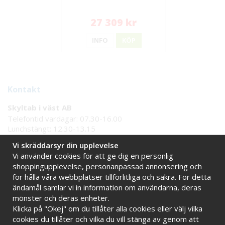
27 309 kr
INFO
KÖP
Kontakt
Skyltab i väst AB
Telefontid vardagar: 07.30-16.00
Lunchstängt: 12.30-13.15
Tel:
08 - 777 77 82
Vi skräddarsyr din upplevelse
Tel:
0521 - 171 77
Vi använder cookies för att ge dig en personlig
E-post:
info@skyltab.se
shoppingupplevelse, personanpassad annonsering och
för hålla våra webbplatser tillförlitliga och säkra. För detta
ändamål samlar vi in information om användarna, deras
Handla tryggt hos oss
mönster och deras enheter.
Online sedan 2009
Stort eget lager
Klicka på "Okej" om du tillåter alla cookies eller välj vilka
Snabba leveranser
Faktura 30 dagar
cookies du tillåter och vilka du vill stänga av genom att