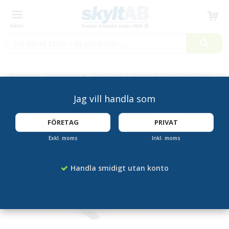
Produkten har blivit tillagd i varukorgen
Startsida
Parkmöbler
Fristående Parkbord Sofiero i Grön/Svart
Jag vill handla som
FÖRETAG
PRIVAT
Exkl. moms
Inkl. moms
Handla smidigt utan konto