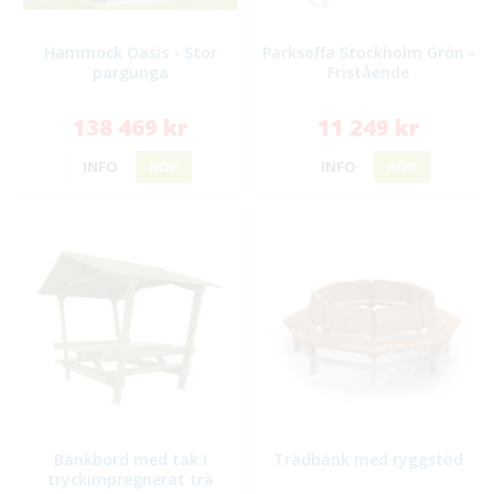
Hammock Oasis - Stor
Parksoffa Stockholm Grön -
pargunga
Fristående
138 469 kr
11 249 kr
INFO
KÖP
INFO
KÖP
Bänkbord med tak i
Trädbänk med ryggstöd
tryckimpregnerat trä