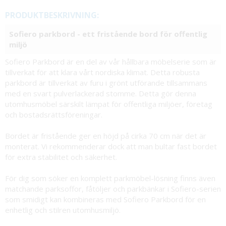
PRODUKTBESKRIVNING:
Sofiero parkbord - ett fristående bord för offentlig
miljö
Sofiero Parkbord är en del av vår hållbara möbelserie som är
tillverkat för att klara vårt nordiska klimat. Detta robusta
parkbord är tillverkat av furu i grönt utförande tillsammans
med en svart pulverlackerad stomme. Detta gör denna
utomhusmöbel särskilt lämpat för offentliga miljöer, företag
och bostadsrättsföreningar.
Bordet är fristående ger en höjd på cirka 70 cm när det är
monterat. Vi rekommenderar dock att man bultar fast bordet
för extra stabilitet och säkerhet.
För dig som söker en komplett parkmöbel-lösning finns även
matchande parksoffor, fåtöljer och parkbänkar i Sofiero-serien
som smidigt kan kombineras med Sofiero Parkbord för en
enhetlig och stilren utomhusmiljö.