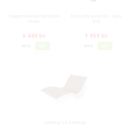
Väggmonterad Parkbänk
Parksoffa armstöd - Galv.
Ekeby
stål
5 449 kr
1 959 kr
INFO
KÖP
INFO
KÖP
Solsäng trä Solberga