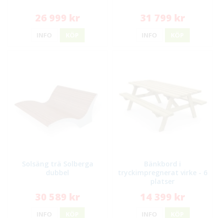
26 999 kr
31 799 kr
INFO
KÖP
INFO
KÖP
Solsäng trä Solberga
Bänkbord i
dubbel
tryckimpregnerat virke - 6
platser
30 589 kr
14 399 kr
INFO
KÖP
INFO
KÖP