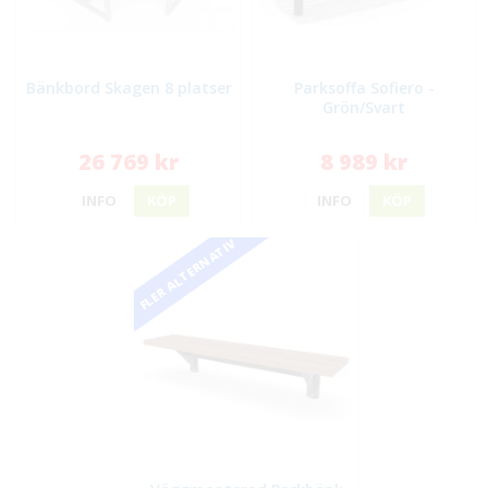
Bänkbord Skagen 8 platser
Parksoffa Sofiero -
Grön/Svart
26 769 kr
8 989 kr
INFO
KÖP
INFO
KÖP
FLER ALTERNATIV