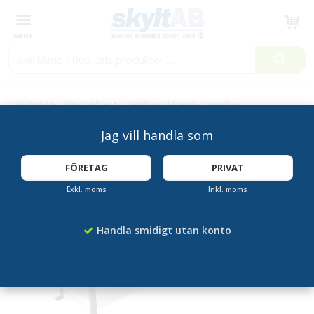
Produkten har blivit tillagd i varukorgen
Startsida
Parkmöbler
Parkbänk Taberg - Stapelbar
Jag vill handla som
FÖRETAG
PRIVAT
Exkl. moms
Inkl. moms
Handla smidigt utan konto