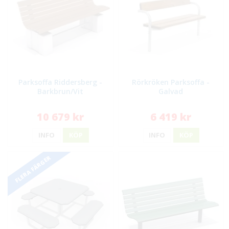
Parksoffa Riddersberg -
Rörkröken Parksoffa -
Barkbrun/Vit
Galvad
10 679 kr
6 419 kr
INFO
KÖP
INFO
KÖP
FLERA FÄRGER