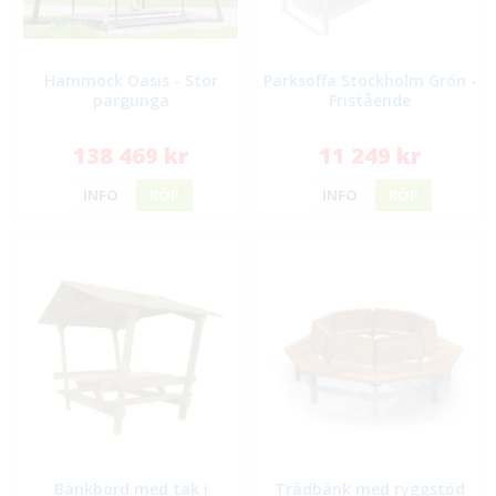
Hammock Oasis - Stor
Parksoffa Stockholm Grön -
pargunga
Fristående
138 469 kr
11 249 kr
INFO
KÖP
INFO
KÖP
Bänkbord med tak i
Trädbänk med ryggstöd