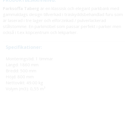
PRODUKTBESKRIVNING:
Parksoffa Taberg
är en klassisk och elegant parkbänk med
gammaldags design tillverkad i träskyddsbehandlad furu som
är laserad i tre lager och elförzinkad / pulverlackerad
stålstomme. En parkmöbel som passar perfekt i parker men
också i t.ex köpcentrum och lekparker.
Specifikationer:
Monteringstid: 1 timmar
Längd: 1860 mm
Bredd: 500 mm
Höjd: 800 mm
Nettovikt: 49.00 kg
Volym (m3): 0,55 m³