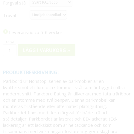
Färgval stål
Träval
Leveranstid ca 5-6 veckor
LÄGG I VARUKORG »
PRODUKTBESKRIVNING:
Parkbord ur Nonstop-serien av parkmöbler är en
kvalitetsmöbel i furu och stomme i stål som är byggd i ultra
modernt snitt. Parkbord Eating är tillverkat med täta träribbor
och en stomme med två benpar. Denna parkmöbel kan
monteras fristående eller alternativt platsgjutning.
Parkbordet finns med flera färgval för både trä och
ståldetaljer. Parkbordet är laserat och ED-lackerat. (Ed-
lackering är ett lackskikt som är heltäckande och som
tillsammans med zinkmangan-fosfatering ger oslagbara