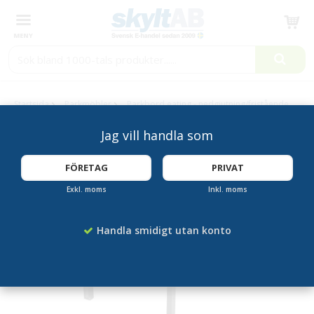
Produkten har blivit tillagd i varukorgen
Startsida
Parkmöbler
Parkbord eating - nedgjutning/fristående
Jag vill handla som
FLERA FÄRGER
FÖRETAG
PRIVAT
Exkl. moms
Inkl. moms
Handla smidigt utan konto