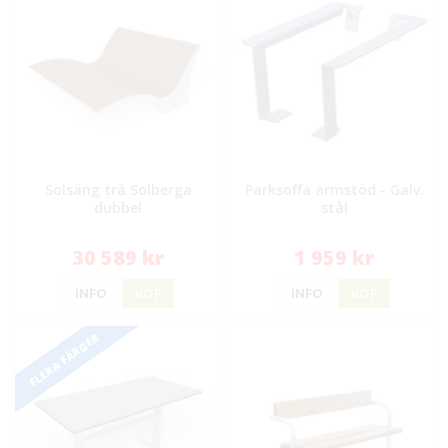
Solsäng trä Solberga
Parksoffa armstöd - Galv.
dubbel
stål
30 589 kr
1 959 kr
INFO
KÖP
INFO
KÖP
FLERA FÄRGER