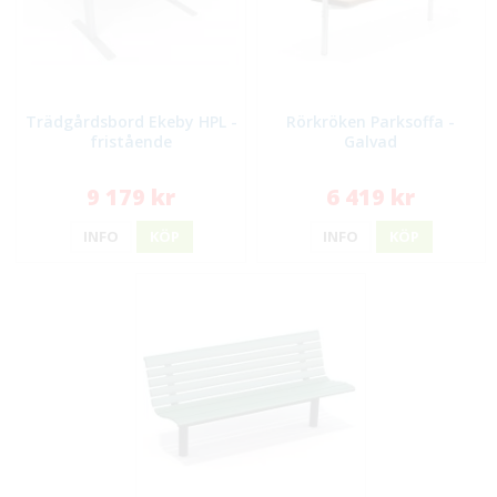
Trädgårdsbord Ekeby HPL -
Rörkröken Parksoffa -
fristående
Galvad
9 179 kr
6 419 kr
INFO
KÖP
INFO
KÖP