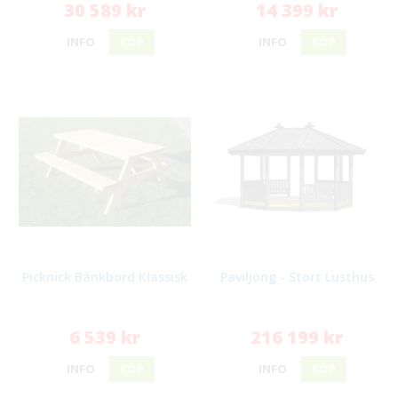
30 589 kr
14 399 kr
INFO
KÖP
INFO
KÖP
Picknick Bänkbord Klassisk
Paviljong - Stort Lusthus
6 539 kr
216 199 kr
INFO
KÖP
INFO
KÖP