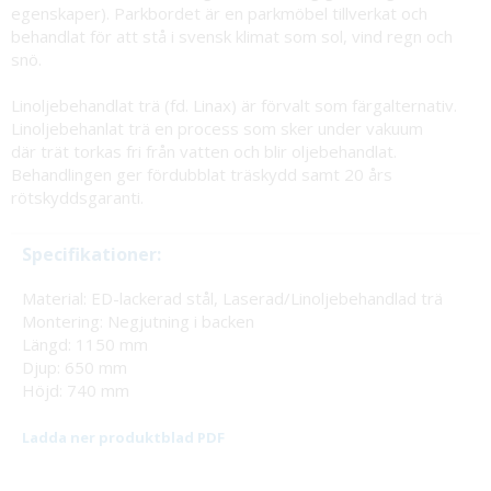
egenskaper). Parkbordet är en parkmöbel tillverkat och
behandlat för att stå i svensk klimat som sol, vind regn och
snö.
Linoljebehandlat trä (fd. Linax) är förvalt som färgalternativ.
Linoljebehanlat trä en process som sker under vakuum
där trät torkas fri från vatten och blir oljebehandlat.
Behandlingen ger fördubblat träskydd samt 20 års
rötskyddsgaranti.
Specifikationer:
Material: ED-lackerad stål, Laserad/Linoljebehandlad trä
Montering: Negjutning i backen
Längd: 1150 mm
Djup: 650 mm
Höjd: 740 mm
Ladda ner produktblad PDF