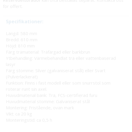
Reservdelsbrädor
kan ofta beställas separat. Kontakta oss
för offert.
Specifikationer:
Längd: 580 mm
Bredd: 610 mm
Höjd: 810 mm
Färg trämaterial: Träfärgad eller barkbrun
Ytbehandling: Värmebehandlat trä eller vattenbaserad
lasyr
Färg stomme: Silver (galvaniserat stål) eller Svart
(Pulverlackerat)
Funktion: Finns i fast modell eller som snurrstol som
roterar runt sin axel.
Huvudmaterial bänk: Trä, FCS-certifierad furu
Huvudmaterial stomme: Galvaniserat stål
Montering: Fristående, ovan mark
Vikt: ca 20 kg
Monteringstid: ca 0,5 h