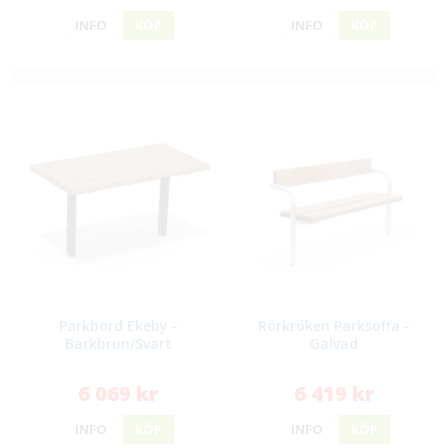
INFO
KÖP
INFO
KÖP
Parkbord Ekeby -
Rörkröken Parksoffa -
Barkbrun/Svart
Galvad
6 069 kr
6 419 kr
INFO
KÖP
INFO
KÖP