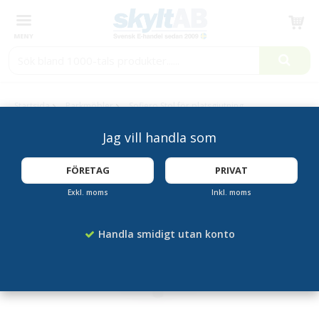
Produkten har blivit tillagd i varukorgen
Startsida
Parkmöbler
Sofiero Stol för platsgjutning
Jag vill handla som
FÖRETAG
PRIVAT
Exkl. moms
Inkl. moms
Handla smidigt utan konto