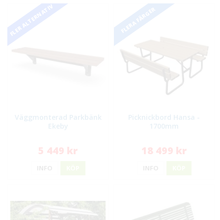
FLER ALTERNATIV
FLERA FÄRGER
Väggmonterad Parkbänk
Picknickbord Hansa -
Ekeby
1700mm
5 449 kr
18 499 kr
INFO
KÖP
INFO
KÖP