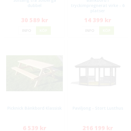
Solsäng trä Solberga
Bänkbord i
dubbel
tryckimpregnerat virke - 6
platser
30 589 kr
14 399 kr
INFO
KÖP
INFO
KÖP
Picknick Bänkbord Klassisk
Paviljong - Stort Lusthus
6 539 kr
216 199 kr