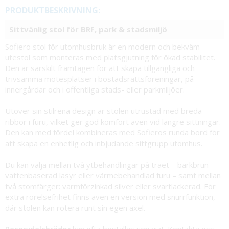
PRODUKTBESKRIVNING:
Sittvänlig stol för BRF, park & stadsmiljö
Sofiero stol för utomhusbruk är en modern och bekväm
utestol som monteras med platsgjutning för ökad stabilitet.
Den är särskilt framtagen för att skapa tillgängliga och
trivsamma mötesplatser i bostadsrättsföreningar, på
innergårdar och i offentliga stads- eller parkmiljöer.
Utöver sin stilrena design är stolen utrustad med breda
ribbor i furu, vilket ger god komfort även vid längre sittningar.
Den kan med fördel kombineras med Sofieros runda bord för
att skapa en enhetlig och inbjudande sittgrupp utomhus.
Du kan välja mellan två ytbehandlingar på träet – barkbrun
vattenbaserad lasyr eller värmebehandlad furu – samt mellan
två stomfärger: varmförzinkad silver eller svartlackerad. För
extra rörelsefrihet finns även en version med snurrfunktion,
där stolen kan rotera runt sin egen axel.