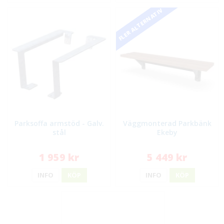
FLER ALTERNATIV
Parksoffa armstöd - Galv.
Väggmonterad Parkbänk
stål
Ekeby
1 959 kr
5 449 kr
INFO
KÖP
INFO
KÖP