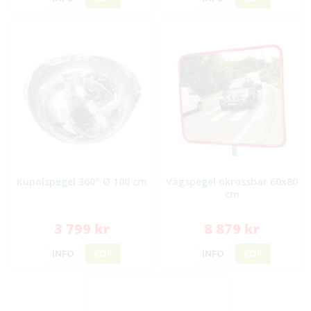
Kupolspegel 360° Ø 100 cm
Vägspegel okrossbar 60x80
cm
3 799 kr
8 879 kr
INFO
KÖP
INFO
KÖP