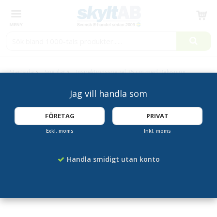
Produkten har blivit tillagd i varukorgen
Startsida
Speglar
Inspektionsspegel 35 cm med Belysning
Jag vill handla som
FÖRETAG
PRIVAT
Exkl. moms
Inkl. moms
Handla smidigt utan konto