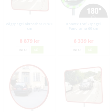
Vägspegel okrossbar 60x80
Konvex trafikspegel
cm
Panorama 60 cm
8 879 kr
6 339 kr
INFO
KÖP
INFO
KÖP