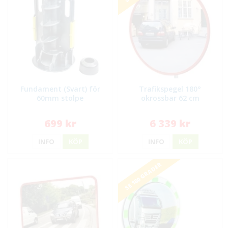
Fundament (Svart) för
Trafikspegel 180°
60mm stolpe
okrossbar 62 cm
699 kr
6 339 kr
INFO
KÖP
INFO
KÖP
SE 180 GRADER