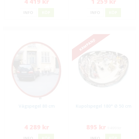
4 419 kr
1 259 kr
INFO
KÖP
INFO
KÖP
KAMPANJ!
Vägspegel 80 cm
Kupolspegel 180° Ø 50 cm
4 289 kr
895 kr
1 499 kr
INFO
KÖP
INFO
KÖP