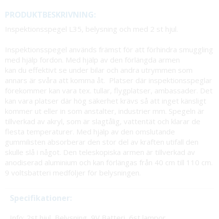
PRODUKTBESKRIVNING:
Inspektionsspegel L35, belysning och med 2 st hjul.
Inspektionsspegel används främst för att förhindra smuggling
med hjälp fordon. Med hjälp av den förlängda armen
kan du effektivt se under bilar och andra utrymmen som
annars är svåra att komma åt. Platser där inspektionsspeglar
förekommer kan vara tex. tullar, flygplatser, ambassader. Det
kan vara platser där hög säkerhet krävs så att inget känsligt
kommer ut eller in som anstalter, industrier mm. Spegeln är
tillverkad av akryl, som är slagtålig, vattentät och klarar de
flesta temperaturer. Med hjälp av den omslutande
gummilisten absorberar den stor del av kraften utifall den
skulle slå i något. Den teleskopiska armen är tillverkad av
anodiserad aluminium och kan förlängas från 40 cm till 110 cm.
9 voltsbatteri medföljer för belysningen.
Specifikationer:
Info: 2st hjul, Belysning, 9V Batteri, 6st lampor