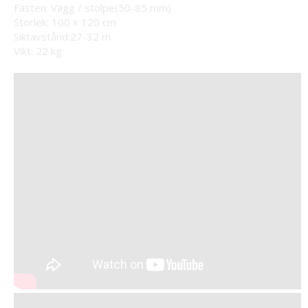
Fästen: Vägg / stolpe(50-85 mm)
Storlek: 100 x 120 cm
Siktavstånd:27-32 m
Vikt: 22 kg