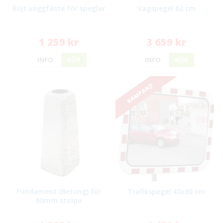
Böjt väggfäste för speglar
Vägspegel 62 cm
1 259 kr
3 659 kr
INFO
KÖP
INFO
KÖP
KAMPANJ!
Fundament (Betong) för
Trafikspegel 40x60 cm
60mm stolpe