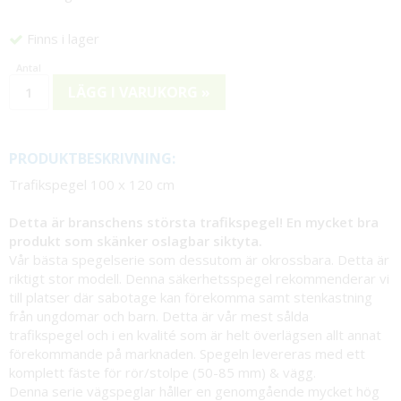
Finns i lager
LÄGG I VARUKORG »
PRODUKTBESKRIVNING:
Trafikspegel 100 x 120 cm
Detta är branschens största trafikspegel! En mycket bra
produkt som skänker oslagbar siktyta.
Vår bästa spegelserie som dessutom är okrossbara. Detta är
riktigt stor modell. Denna säkerhetsspegel rekommenderar vi
till platser där sabotage kan förekomma samt stenkastning
från ungdomar och barn. Detta är vår mest sålda
trafikspegel och i en kvalité som är helt överlägsen allt annat
förekommande på marknaden. Spegeln levereras med ett
komplett fäste för rör/stolpe (50-85 mm) & vägg.
Denna serie vägspeglar håller en genomgående mycket hög