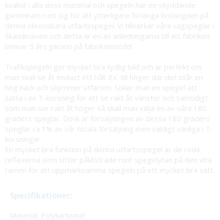
kvalité i alla dess material och spegeln har en skyddande
gummiram runt sig för att ytterligare förlänga livslängden på
denna okrossbara utfartsspegel. Vi tillverkar våra vägspeglar i
Skandinavien och detta är en av anledningarna till att fabriken
lämnar 5 års garanti på fabrikationsfel.
Trafikspegeln ger mycket bra tydlig bild och är perfekt om
man skall se åt endast ett håll. Ex. till höger där det står en
hög häck och skymmer utfarten. Söker man en spegel att
sätta i en T-korsning för att se rakt åt vänster och samtidigt
som man ser rakt åt höger så skall man välja en av våra 180
graders speglar. Dock är försäljningen av dessa 180 graders
speglar ca 1% av vår totala försäljning men väldigt vanliga i T-
korsningar.
En mycket bra funktion på denna utfartsspegel är de röda
reflexerna som sitter påklistrade runt spegelytan på den vita
ramen för att uppmärksamma spegeln på ett mycket bra sätt.
Specifikationer:
Material: Polykarbonat