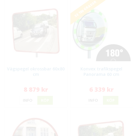
SE 180 GRADER
Vägspegel okrossbar 60x80
Konvex trafikspegel
cm
Panorama 60 cm
8 879 kr
6 339 kr
INFO
KÖP
INFO
KÖP