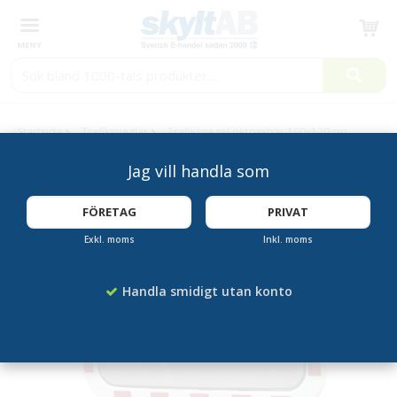
Produkten har blivit tillagd i varukorgen
Startsida
Trafikspeglar
Trafikspegel okrossbar 100x120 cm
Jag vill handla som
KAMPANJ!
FÖRETAG
PRIVAT
Exkl. moms
Inkl. moms
Handla smidigt utan konto