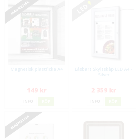
MAGNETISK
LED
Magnetisk plastficka A4
Låsbart Skyltskåp LED A4 -
Silver
149 kr
2 359 kr
INFO
KÖP
INFO
KÖP
MAGNETISK