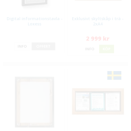
Digital informationstavla -
Exklusivt skyltskåp i trä -
Loxess
2xA4
2 999 kr
INFO
OFFERT
INFO
KÖP