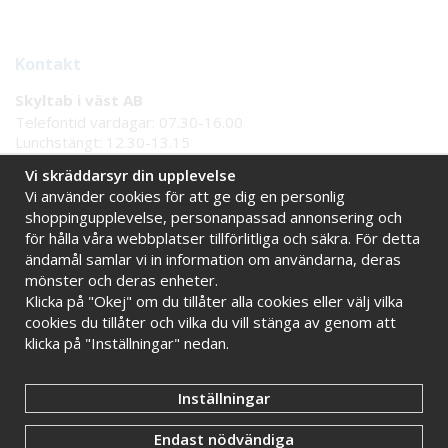
Kontakt
Skyltab i väst AB
Telefontid vardagar: 07.30-16.00
Lunchstängt: 12.30-13.15
Tel:
08 - 777 77 82
Vi skräddarsyr din upplevelse
Tel:
0521 - 171 77
Vi använder cookies för att ge dig en personlig
E-post:
info@skyltab.se
shoppingupplevelse, personanpassad annonsering och
för hålla våra webbplatser tillförlitliga och säkra. För detta
Handla tryggt hos oss
ändamål samlar vi in information om användarna, deras
mönster och deras enheter.
Online sedan 2009
Stort eget lager
Klicka på "Okej" om du tillåter alla cookies eller välj vilka
Snabba leveranser
Faktura 30 dagar
cookies du tillåter och vilka du vill stänga av genom att
klicka på "Inställningar" nedan.
Inställningar
Endast nödvändiga