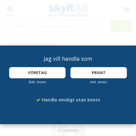
Produkten har blivit tillagd i varukorgen
Startsida
Våningsregister
Våningsregister med Rubriktext 2xA4 stående
Jag vill handla som
FÖRETAG
PRIVAT
Exkl. moms
Inkl. moms
Handla smidigt utan konto