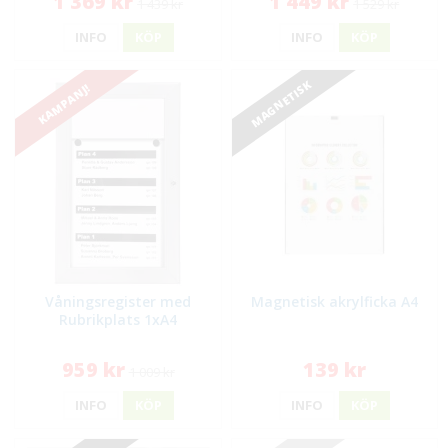
1 369 kr
1 449 kr
1 439 kr
1 529 kr
INFO
KÖP
INFO
KÖP
MAGNETISK
KAMPANJ!
Våningsregister med
Magnetisk akrylficka A4
Rubrikplats 1xA4
959 kr
139 kr
1 009 kr
INFO
KÖP
INFO
KÖP