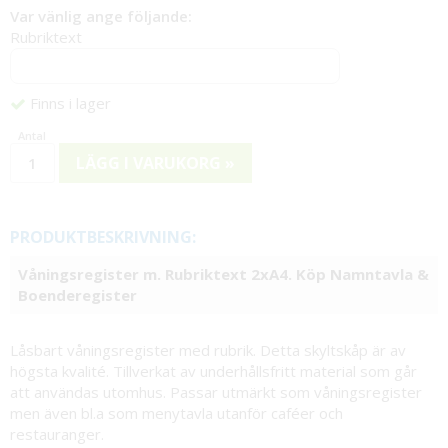
Var vänlig ange följande:
Rubriktext
Finns i lager
LÄGG I VARUKORG »
PRODUKTBESKRIVNING:
Våningsregister m. Rubriktext 2xA4. Köp Namntavla &
Boenderegister
Låsbart våningsregister med rubrik. Detta skyltskåp är av
högsta kvalité. Tillverkat av underhållsfritt material som går
att användas utomhus. Passar utmärkt som våningsregister
men även bl.a som menytavla utanför caféer och
restauranger.