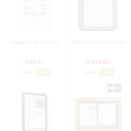
Magnetisk akrylficka A3
Displaytavla 4 x A4 i valnöt
169 kr
3 619 kr
INFO
KÖP
INFO
KÖP