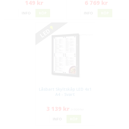
149 kr
6 769 kr
INFO
KÖP
INFO
KÖP
LED
Låsbart Skyltskåp LED 4x1
A4 - Svart
3 139 kr
3 309 kr
INFO
KÖP