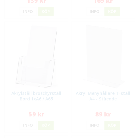
139 kr
169 kr
INFO
KÖP
INFO
KÖP
Akrylställ broschyrställ
Akryl Menyhållare T-ställ
Bord 1xA6 / A65
A4 - Stående
59 kr
89 kr
INFO
KÖP
INFO
KÖP