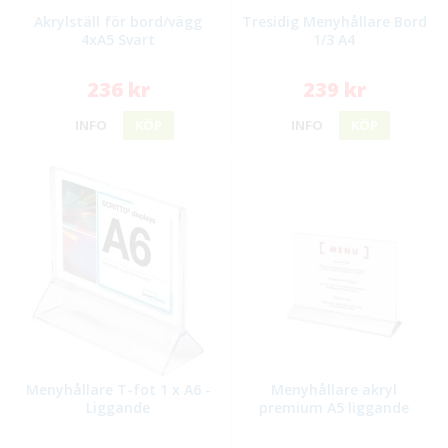
Akrylställ för bord/vägg
Tresidig Menyhållare Bord
4xA5 Svart
1/3 A4
236 kr
239 kr
INFO
KÖP
INFO
KÖP
Menyhållare T-fot 1 x A6 -
Menyhållare akryl
Liggande
premium A5 liggande