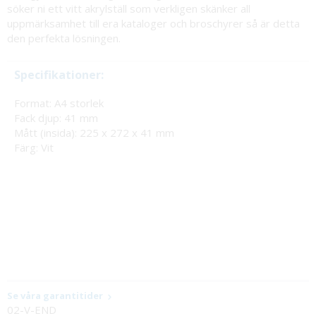
söker ni ett vitt akrylställ som verkligen skänker all
uppmärksamhet till era kataloger och broschyrer så är detta
den perfekta lösningen.
Specifikationer:
Format: A4 storlek
Fack djup: 41 mm
Mått (insida): 225 x 272 x 41 mm
Färg: Vit
Se våra garantitider
02-V-END