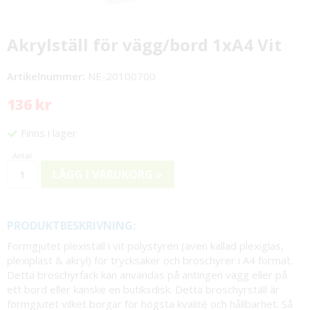
Akrylställ för vägg/bord 1xA4 Vit
Artikelnummer:
NE-20100700
136 kr
Finns i lager
LÄGG I VARUKORG »
PRODUKTBESKRIVNING:
Formgjutet plexiställ i vit polystyren (även kallad plexiglas,
plexiplast & akryl) för trycksaker och broschyrer i A4 format.
Detta broschyrfack kan användas på antingen vägg eller på
ett bord eller kanske en butiksdisk. Detta broschyrställ är
formgjutet vilket borgar för högsta kvalité och hållbarhet. Så