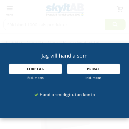
Produkten har blivit tillagd i varukorgen
Startsida
Akrylställ
Akrylställ för vägg/bord 1xA4 Vit
Jag vill handla som
KAMPANJ!
FÖRETAG
PRIVAT
Exkl. moms
Inkl. moms
Handla smidigt utan konto