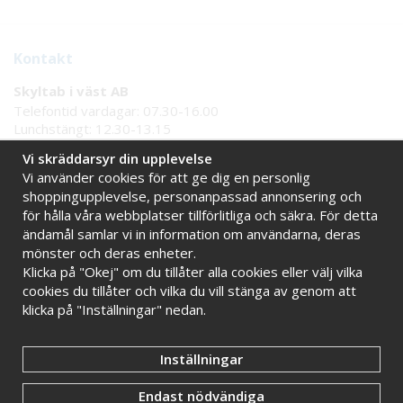
Kontakt
Skyltab i väst AB
Telefontid vardagar: 07.30-16.00
Lunchstängt: 12.30-13.15
Tel:
08 - 777 77 82
Vi skräddarsyr din upplevelse
Tel:
0521 - 171 77
Vi använder cookies för att ge dig en personlig
E-post:
info@skyltab.se
shoppingupplevelse, personanpassad annonsering och
för hålla våra webbplatser tillförlitliga och säkra. För detta
Handla tryggt hos oss
ändamål samlar vi in information om användarna, deras
mönster och deras enheter.
Online sedan 2009
Stort eget lager
Klicka på "Okej" om du tillåter alla cookies eller välj vilka
Snabba leveranser
Faktura 30 dagar
cookies du tillåter och vilka du vill stänga av genom att
klicka på "Inställningar" nedan.
Inställningar
Endast nödvändiga