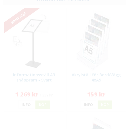
KAMPANJ!
Informationsställ A3
Akrylställ för Bord/Vägg
snäppram - Svart
4xA5
1 269 kr
159 kr
1 339 kr
INFO
KÖP
INFO
KÖP