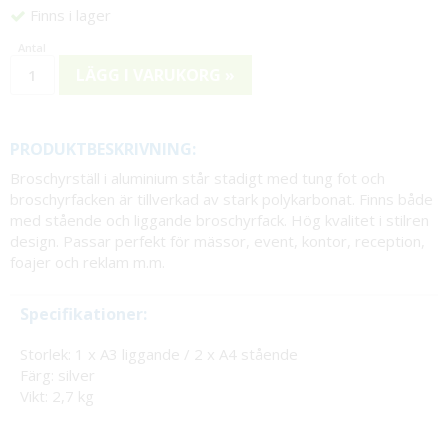
Finns i lager
LÄGG I VARUKORG »
PRODUKTBESKRIVNING:
Broschyrställ i aluminium står stadigt med tung fot och
broschyrfacken är tillverkad av stark polykarbonat. Finns både
med stående och liggande broschyrfack. Hög kvalitet i stilren
design. Passar perfekt för mässor, event, kontor, reception,
foajer och reklam m.m.
Specifikationer:
Storlek: 1 x A3 liggande / 2 x A4 stående
Färg: silver
Vikt: 2,7 kg