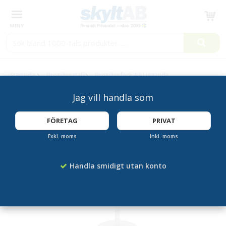
Produkten har blivit tillagd i varukorgen
Startsida
Broschyrställ
Broschyrfack A3 Liggande
Jag vill handla som
KAMPANJ!
FÖRETAG
PRIVAT
Exkl. moms
Inkl. moms
Handla smidigt utan konto