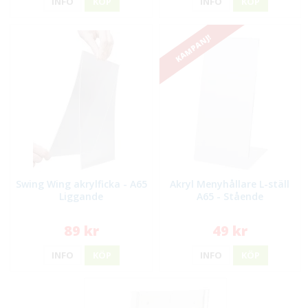
INFO
KÖP
INFO
KÖP
KAMPANJ!
Swing Wing akrylficka - A65
Akryl Menyhållare L-ställ
Liggande
A65 - Stående
89 kr
49 kr
INFO
KÖP
INFO
KÖP