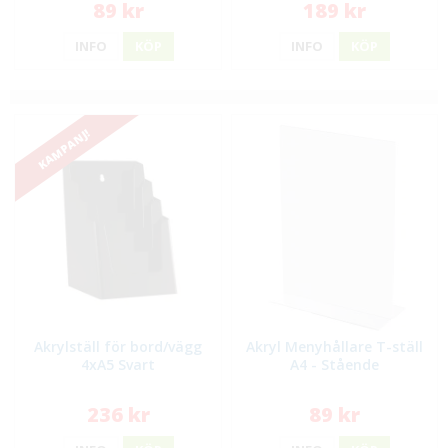
89 kr
189 kr
INFO
KÖP
INFO
KÖP
KAMPANJ!
Akrylställ för bord/vägg
Akryl Menyhållare T-ställ
4xA5 Svart
A4 - Stående
236 kr
89 kr