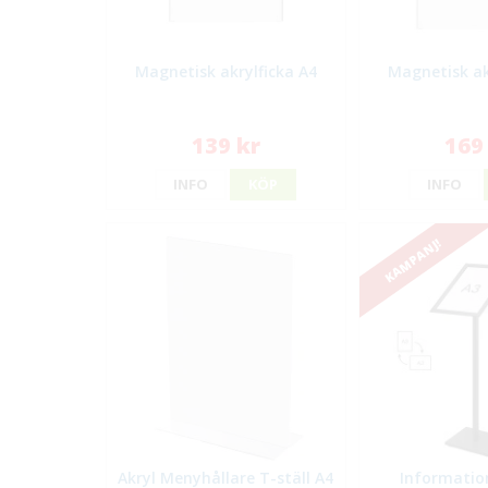
Magnetisk akrylficka A4
Magnetisk ak
139 kr
169
INFO
KÖP
INFO
KAMPANJ!
Akryl Menyhållare T-ställ A4
Information