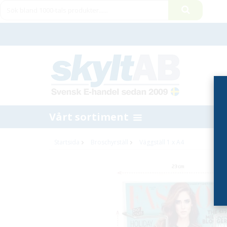
Vårt sortiment
Startsida
Broschyrställ
Väggställ 1 x A4