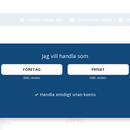
ONLINE SEDAN 2009
STORT EGET LAGER
S
Kontakta oss för personl
Jag vill handla som
FÖRETAG
PRIVAT
Exkl. moms
Inkl. moms
Väggställ 1 x A4
Handla smidigt utan konto
Artikelnummer:
DS-2539
239 kr