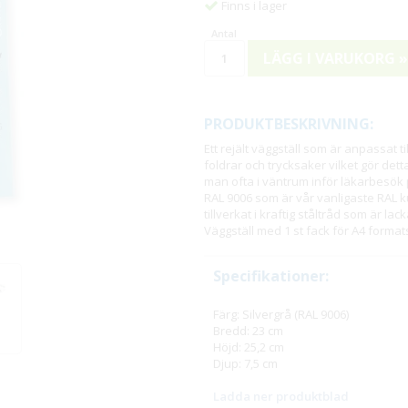
Finns i lager
LÄGG I VARUKORG »
PRODUKTBESKRIVNING:
Ett rejält väggställ som är anpassat ti
foldrar och trycksaker vilket gör detta
man ofta i väntrum inför läkarbesök p
RAL 9006 som är vår vanligaste RAL kul
tillverkat i kraftig ståltråd som är lack
Väggställ med 1 st fack för A4 format
Specifikationer:
Färg: Silvergrå (RAL 9006)
Bredd: 23 cm
Höjd: 25,2 cm
Djup: 7,5 cm
Ladda ner produktblad