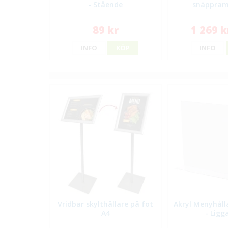
- Stående
snäppram 
89 kr
1 269 k
INFO
KÖP
INFO
Vridbar skylthållare på fot
Akryl Menyhålla
A4
- Ligg