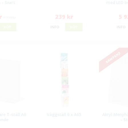
- Svart
med LED b
r
239 kr
5 9
1 339 kr
KÖP
INFO
KÖP
INFO
KAMPANJ!
re T-ställ A6
Väggställ 6 x A65
Akryl Menyhå
ande
- S