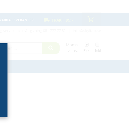
FRAKT 99:-
NABBA LEVERANSER
ig service och rådgivning
08 - 777 77 82
|
info@skyltab.se
Moms
visas:
Exkl
Inkl