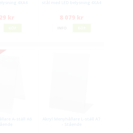
elysning 4XA4
stål med LED belysning 4XA4
29 kr
8 079 kr
KÖP
INFO
KÖP
llare A-ställ A6
Akryl Menyhållare L-ställ A7
tående
- Stående