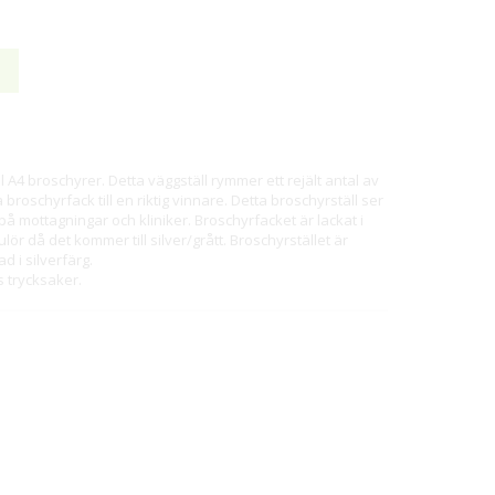
ll A4 broschyrer. Detta väggställ rymmer ett rejält antal av
 broschyrfack till en riktig vinnare. Detta broschyrställ ser
å mottagningar och kliniker. Broschyrfacket är lackat i
ör då det kommer till silver/grått. Broschyrstället är
ad i silverfärg.
s trycksaker.