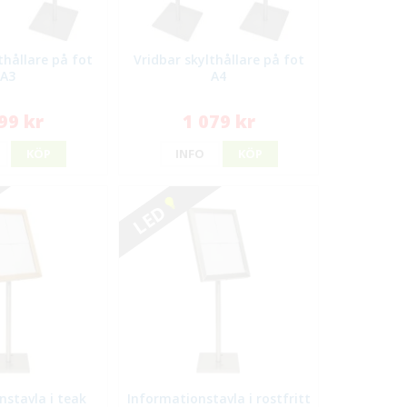
thållare på fot
Vridbar skylthållare på fot
A3
A4
99 kr
1 079 kr
KÖP
INFO
KÖP
LED
nstavla i teak
Informationstavla i rostfritt