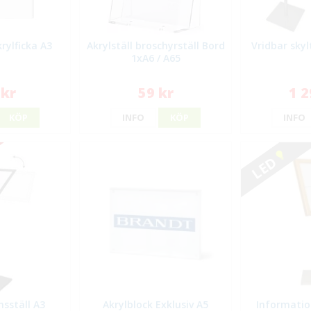
rylficka A3
Akrylställ broschyrställ Bord
Vridbar skyl
1xA6 / A65
 kr
59 kr
1 2
KÖP
INFO
KÖP
INFO
LED
sställ A3
Akrylblock Exklusiv A5
Informatio