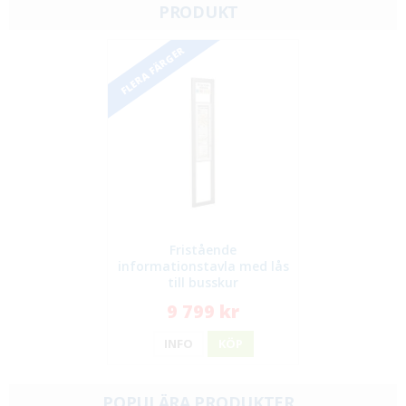
PRODUKT
FLERA FÄRGER
Fristående
informationstavla med lås
till busskur
9 799 kr
INFO
KÖP
POPULÄRA PRODUKTER