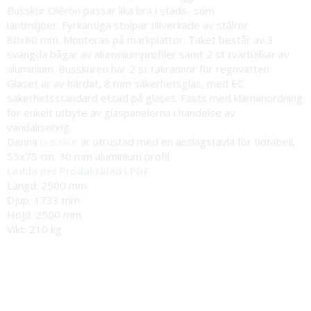
Busskur Oléron passar lika bra i stads- som
lantmiljöer. Fyrkantiga stolpar tillverkade av stålrör
80x80 mm. Monteras på markplattor. Taket består av 3
svängda bågar av aluminiumprofiler samt 2 st tvärbalkar av
aluminium. Busskuren har 2 st takrännor för regnvatten.
Glaset är av härdat, 8 mm säkerhetsglas, med EC
säkerhetsstandard etsad på glaset. Fästs med klämanordning
för enkelt utbyte av glaspanelerna i händelse av
vandalisering.
Denna
busskur
är utrustad med en anslagstavla för tidtabell,
55x75 cm. 30 mm aluminium profil.
Ladda ner Produktblad i PDF
Längd: 2500 mm
Djup: 1733 mm
Höjd: 2500 mm
Vikt: 210 kg