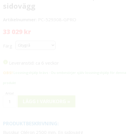
sidovägg
Artikelnummer:
PC-529308-GPRO
33 029 kr
Färg
Leveranstid: ca 6 veckor
OBS!
Lossningshjälp krävs - Du ombesörjer själv lossningshjälp för denna
produkt
LÄGG I VARUKORG »
PRODUKTBESKRIVNING:
Busskur Oléron 2500 mm, En sidovägg