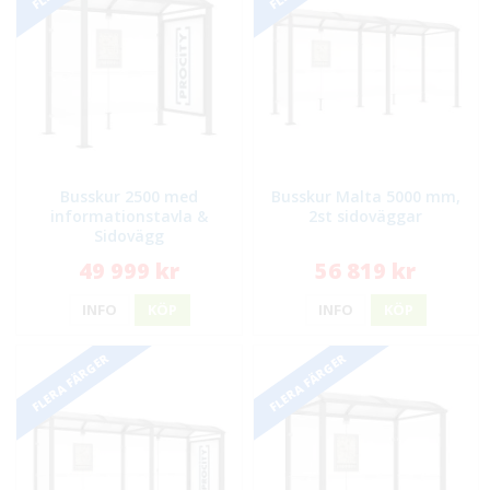
Busskur 2500 med
Busskur Malta 5000 mm,
informationstavla &
2st sidoväggar
Sidovägg
49 999 kr
56 819 kr
INFO
KÖP
INFO
KÖP
FLERA FÄRGER
FLERA FÄRGER