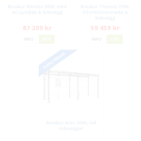
Busskur Rhodos 5000, med
Busskur Thames 2500,
en Ljuslåda & Sidovägg
Informationstavla &
Sidovägg
87 209 kr
59 459 kr
INFO
KÖP
INFO
KÖP
FLERA FÄRGER
Busskur Arno 5000, två
sidoväggar