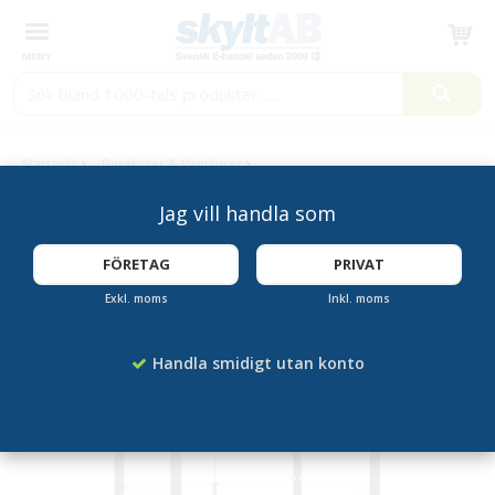
Produkten har blivit tillagd i varukorgen
Startsida
Busskurer & Väntkurer
Busskur Oléron 2500 mm, en sidovägg
Jag vill handla som
FLERA FÄRGER
FÖRETAG
PRIVAT
Exkl. moms
Inkl. moms
Handla smidigt utan konto