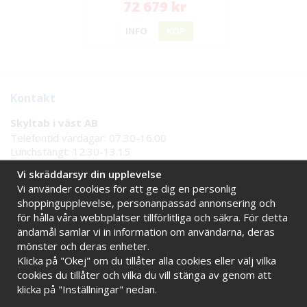
72 679 kr
INFO
KÖP
Kontakt
Skyltab i väst AB
Telefontid vardagar: 07.30-16.00
Lunchstängt: 12.30-13.15
Tel:
08 - 777 77 82
Vi skräddarsyr din upplevelse
Tel:
0521 - 171 77
Vi använder cookies för att ge dig en personlig
E-post:
info@skyltab.se
shoppingupplevelse, personanpassad annonsering och
för hålla våra webbplatser tillförlitliga och säkra. För detta
ändamål samlar vi in information om användarna, deras
Handla tryggt hos oss
mönster och deras enheter.
Online sedan 2009
Stort eget lager
Klicka på "Okej" om du tillåter alla cookies eller välj vilka
Snabba leveranser
Faktura 30 dagar
cookies du tillåter och vilka du vill stänga av genom att
klicka på "Inställningar" nedan.