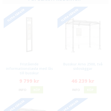
FLERA FÄRGER
FLERA FÄRGER
Fristående
Busskur Arno 2500, två
informationstavla med lås
sidoväggar
till busskur
9 799 kr
46 239 kr
INFO
KÖP
INFO
KÖP
FLERA FÄRGER
FLERA FÄRGER