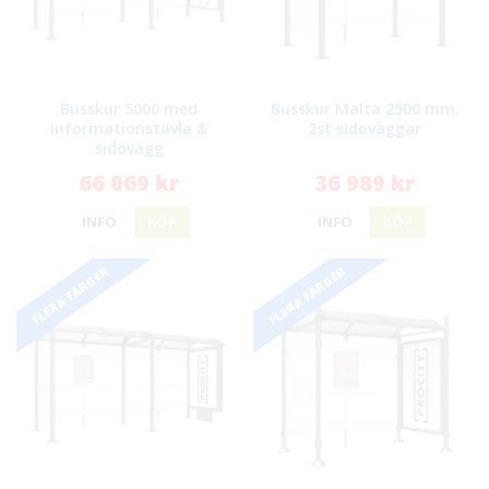
Busskur 5000 med
Busskur Malta 2500 mm,
informationstavla &
2st sidoväggar
sidovägg
66 069 kr
36 989 kr
INFO
KÖP
INFO
KÖP
FLERA FÄRGER
FLERA FÄRGER