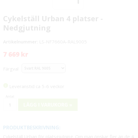
Cykelställ Urban 4 platser -
Nedgjutning
Artikelnummer:
LS-NF7660A-RAL9005
7 669 kr
Färgval
Leveranstid ca 5-6 veckor
LÄGG I VARUKORG »
PRODUKTBESKRIVNING:
Cykelställ Urban för platsgjutning. Om man önskar fler än de 4