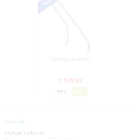
Låsbåge cykelställ
1 129 kr
INFO
KÖP
Kontakt
Skyltab i väst AB