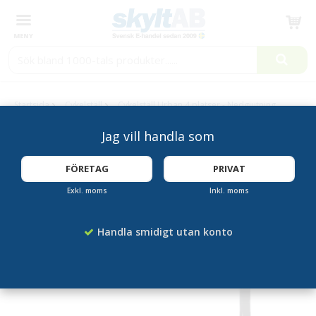
Produkten har blivit tillagd i varukorgen
Startsida
Cykelställ
Cykelställ Urban 4 platser - Nedgjutning
Jag vill handla som
FÖRETAG
PRIVAT
Exkl. moms
Inkl. moms
Handla smidigt utan konto