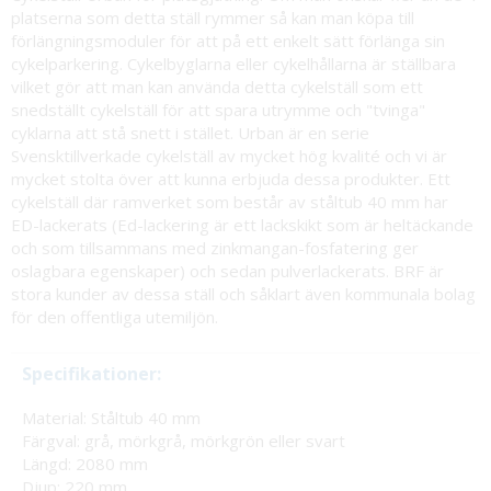
platserna som detta ställ rymmer så kan man köpa till
förlängningsmoduler för att på ett enkelt sätt förlänga sin
cykelparkering. Cykelbyglarna eller cykelhållarna är ställbara
vilket gör att man kan använda detta cykelställ som ett
snedställt cykelställ för att spara utrymme och "tvinga"
cyklarna att stå snett i stället. Urban är en serie
Svensktillverkade cykelställ av mycket hög kvalité och vi är
mycket stolta över att kunna erbjuda dessa produkter. Ett
cykelställ där ramverket som består av ståltub 40 mm har
ED-lackerats (Ed-lackering är ett lackskikt som är heltäckande
och som tillsammans med zinkmangan-fosfatering ger
oslagbara egenskaper) och sedan pulverlackerats. BRF är
stora kunder av dessa ställ och såklart även kommunala bolag
för den offentliga utemiljön.
Specifikationer:
Material: Ståltub 40 mm
Färgval: grå, mörkgrå, mörkgrön eller svart
Längd: 2080 mm
Djup: 220 mm