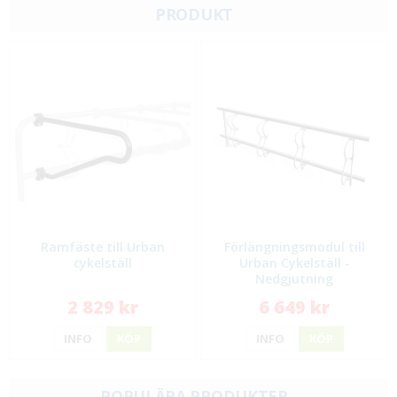
PRODUKT
Ramfäste till Urban
Förlängningsmodul till
cykelställ
Urban Cykelställ -
Nedgjutning
2 829 kr
6 649 kr
INFO
KÖP
INFO
KÖP
POPULÄRA PRODUKTER