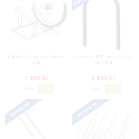
Cykelställ 2 cyklar - Modell
Lackerad Ø60 mm låsbåge
200
för cyklar
1 339 kr
2 629 kr
INFO
KÖP
INFO
KÖP
BESTSELLER!
BESTSELLER!