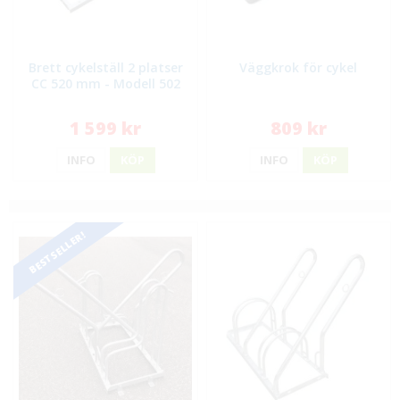
Brett cykelställ 2 platser
Väggkrok för cykel
CC 520 mm - Modell 502
1 599 kr
809 kr
INFO
KÖP
INFO
KÖP
BESTSELLER!