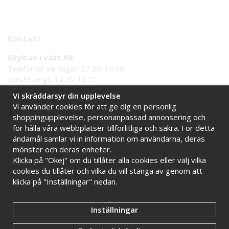
Kontakt
Skyltab i väst AB
Telefontid vardagar: 07.30-16.00
Lunchstängt: 12.30-13.15
Tel:
08 - 777 77 82
Vi skräddarsyr din upplevelse
Tel:
0521 - 171 77
Vi använder cookies för att ge dig en personlig
E-post:
info@skyltab.se
shoppingupplevelse, personanpassad annonsering och
för hålla våra webbplatser tillförlitliga och säkra. För detta
Handla tryggt hos oss
ändamål samlar vi in information om användarna, deras
mönster och deras enheter.
Online sedan 2009
Stort eget lager
Klicka på "Okej" om du tillåter alla cookies eller välj vilka
Snabba leveranser
Faktura 30 dagar
cookies du tillåter och vilka du vill stänga av genom att
klicka på "Inställningar" nedan.
Inställningar