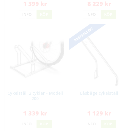
1 399 kr
8 229 kr
INFO
KÖP
INFO
KÖP
BESTSELLER!
Cykelställ 2 cyklar - Modell
Låsbåge cykelställ
200
1 339 kr
1 129 kr
INFO
KÖP
INFO
KÖP