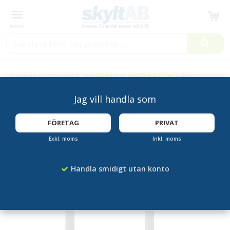
Produkten har blivit tillagd i varukorgen
Startsida
Cykelställ
Lackerad Ø60 mm låsbåge för cyklar
FLER ALTERNATIV
Jag vill handla som
FÖRETAG
PRIVAT
Exkl. moms
Inkl. moms
Handla smidigt utan konto