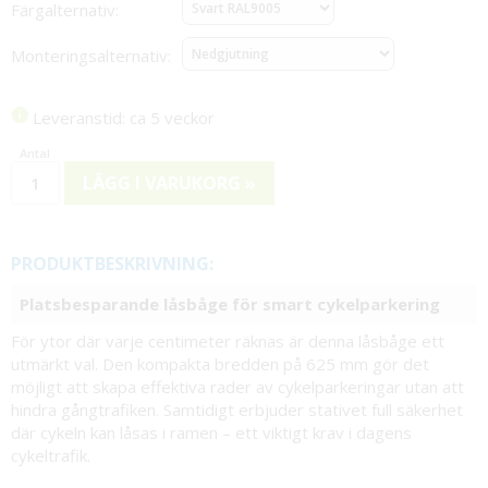
Färgalternativ:
Monteringsalternativ:
Leveranstid: ca 5 veckor
LÄGG I VARUKORG »
PRODUKTBESKRIVNING:
Platsbesparande låsbåge för smart cykelparkering
För ytor där varje centimeter räknas är denna låsbåge ett
utmärkt val. Den kompakta bredden på 625 mm gör det
möjligt att skapa effektiva rader av cykelparkeringar utan att
hindra gångtrafiken. Samtidigt erbjuder stativet full säkerhet
där cykeln kan låsas i ramen – ett viktigt krav i dagens
cykeltrafik.