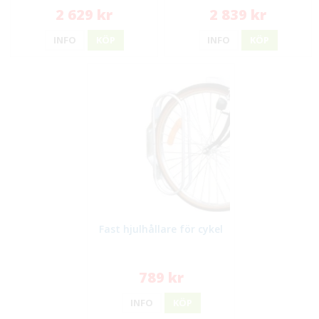
2 629 kr
2 839 kr
INFO
KÖP
INFO
KÖP
Fast hjulhållare för cykel
789 kr
INFO
KÖP