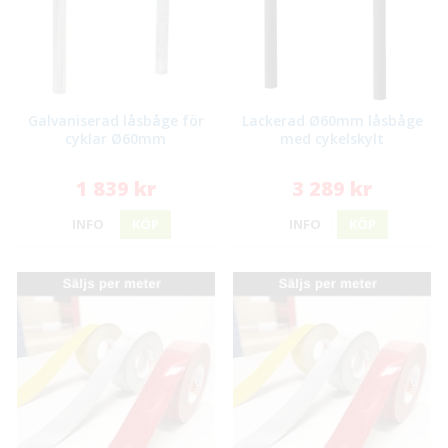
Galvaniserad låsbåge för
Lackerad Ø60mm låsbåge
cyklar Ø60mm
med cykelskylt
1 839 kr
3 289 kr
INFO
KÖP
INFO
KÖP