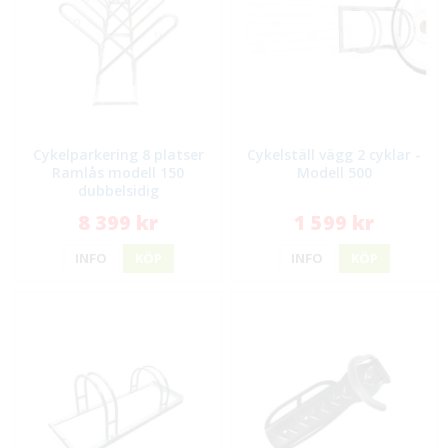
Cykelparkering 8 platser
Cykelställ vägg 2 cyklar -
Ramlås modell 150
Modell 500
dubbelsidig
8 399 kr
1 599 kr
INFO
KÖP
INFO
KÖP