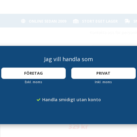
ONLINE SEDAN 2009
STORT EGET LAGER
S
Kontakta oss för personl
Jag vill handla som
FÖRETAG
PRIVAT
Exkl. moms
Inkl. moms
 handtag A4
Griffeltavla bord 
Handla smidigt utan konto
Artikelnummer:
SE-FBT-CARRY
329 kr