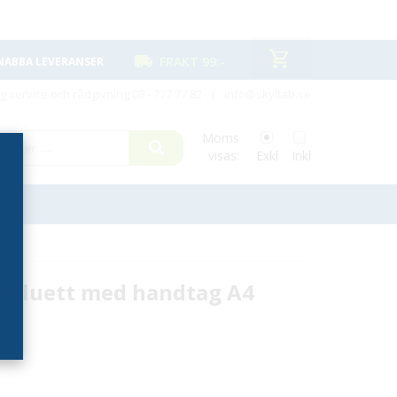
FRAKT 99:-
NABBA LEVERANSER
ig service och rådgivning
08 - 777 77 82
|
info@skyltab.se
Moms
visas:
Exkl
Inkl
- Silluett med handtag A4