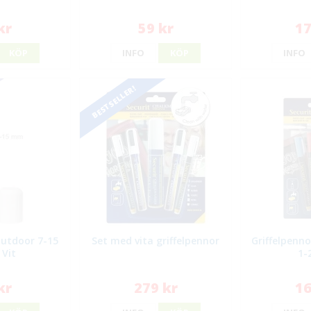
kr
59 kr
17
KÖP
INFO
KÖP
INFO
BESTSELLER!
Outdoor 7-15
Set med vita griffelpennor
Griffelpenno
Vit
1-
kr
279 kr
16