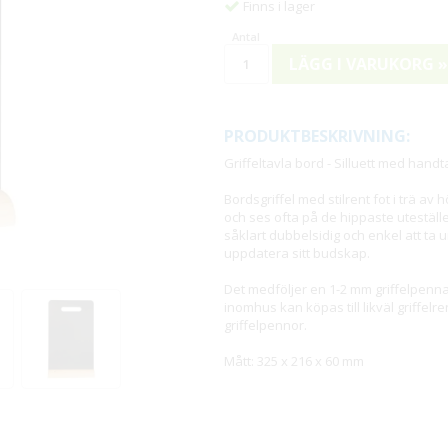
Finns i lager
LÄGG I VARUKORG »
PRODUKTBESKRIVNING:
Griffeltavla bord - Silluett med handt
Bordsgriffel med stilrent fot i trä av
och ses ofta på de hippaste uteställ
såklart dubbelsidig och enkel att ta u
uppdatera sitt budskap.
Det medföljer en 1-2 mm griffelpenn
inomhus kan köpas till likväl griffelr
griffelpennor.
Mått: 325 x 216 x 60 mm