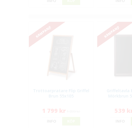
INFO
KÖP
INFO
KAMPANJ!
KAMPANJ!
Trottoarpratare Flip Griffel
Griffeltavla
Brun 55x105
Mörkbrun 5
1 799 kr
539 k
1 899 kr
INFO
KÖP
INFO