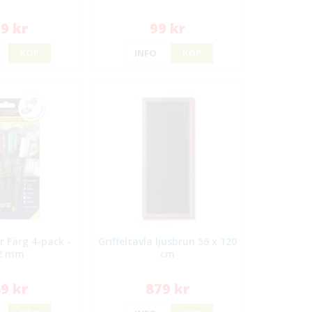
9 kr
99 kr
KÖP
INFO
KÖP
r Färg 4-pack -
Griffeltavla ljusbrun 56 x 120
2 mm
cm
9 kr
879 kr