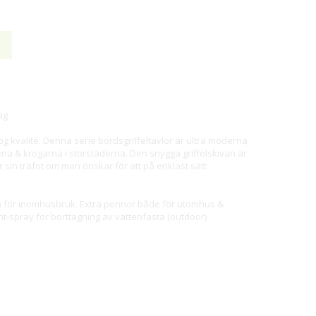
ag
 hög kvalité. Denna serie bordsgriffeltavlor är ultra moderna
ena & krogarna i storstäderna. Den snygga griffelskivan är
r sin träfot om man önskar för att på enklast sätt
a för inomhusbruk. Extra pennor både för utomhus &
ent-spray för borttagning av vattenfasta (outdoor)