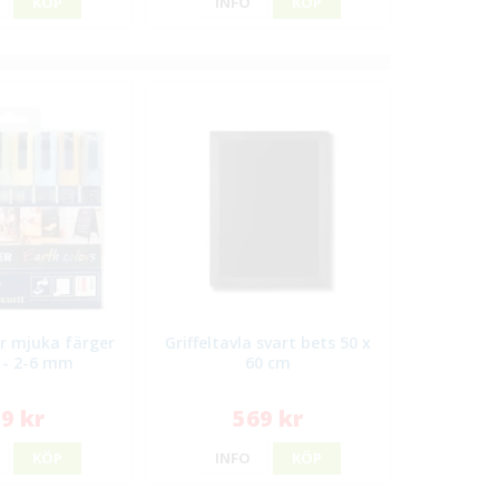
KÖP
INFO
KÖP
or mjuka färger
Griffeltavla svart bets 50 x
 - 2-6 mm
60 cm
9 kr
569 kr
KÖP
INFO
KÖP