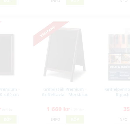
KÖP
INFO
KÖP
INFO
KAMPANJ!
 Premium -
Griffelställ Premium -
Griffelpenn
0 x 60 cm
Griffeltavla - Mörkbrun
8-pack
r
1 669 kr
35
669 kr
1 759 kr
KÖP
INFO
KÖP
INFO