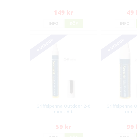
149 kr
49 
INFO
KÖP
INFO
OUTDOOR
OUTDOOR
Griffelpenna Outdoor 2-6
Griffelpenna 
mm - Vit
mm - 
59 kr
99 