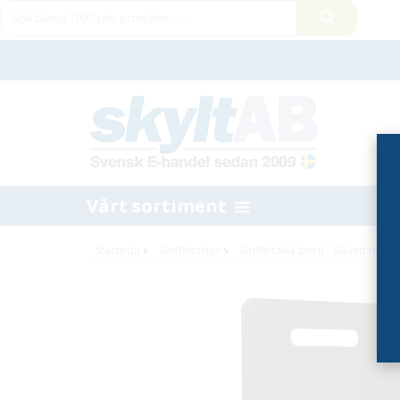
Vårt sortiment
Startsida
Griffeltavlor
Griffeltavla bord - Silluett med