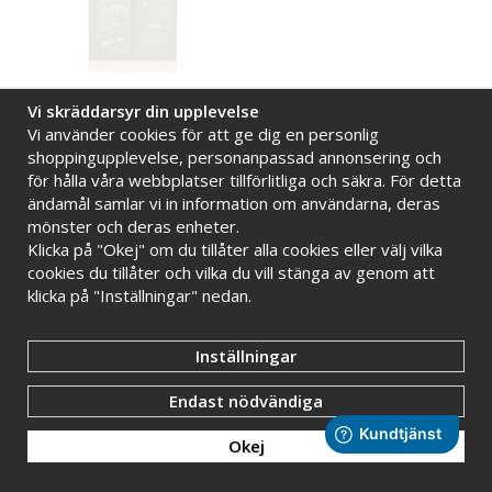
Griffeltavla i ek med krokar
Griffeltavla i ek med
Vi skräddarsyr din upplevelse
- 28 x 61 cm
dubbla krokar - 28 x 65 cm
Vi använder cookies för att ge dig en personlig
shoppingupplevelse, personanpassad annonsering och
1 499 kr
1 499 kr
för hålla våra webbplatser tillförlitliga och säkra. För detta
ändamål samlar vi in information om användarna, deras
INFO
KÖP
INFO
KÖP
mönster och deras enheter.
Klicka på "Okej" om du tillåter alla cookies eller välj vilka
MAGNETISK
cookies du tillåter och vilka du vill stänga av genom att
klicka på "Inställningar" nedan.
Inställningar
Endast nödvändiga
Okej