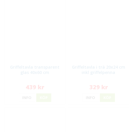
Griffeltavla transparent
Griffeltavla i trä 20x24 cm
glas 40x60 cm
inkl griffelpenna
439 kr
329 kr
INFO
KÖP
INFO
KÖP