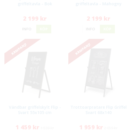
griffeltavla - Bok
griffeltavla - Mahogny
2 199 kr
2 199 kr
INFO
KÖP
INFO
KÖP
KAMPANJ!
KAMPANJ!
Vändbar griffelskylt Flip -
Trottoarpratare Flip Griffel
Svart 55x105 cm
Svart 68x140
1 459 kr
1 959 kr
1 539 kr
2 059 kr