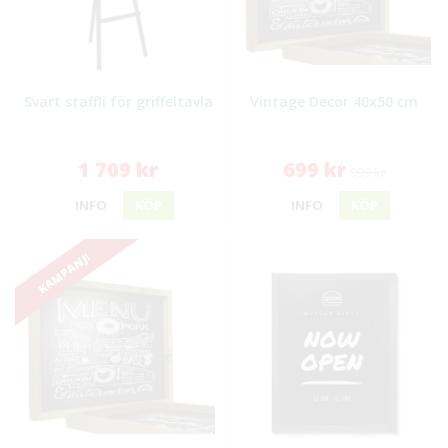
Svart staffli för griffeltavla
Vintage Decor 40x50 cm
1 709 kr
699 kr
999 kr
INFO
KÖP
INFO
KÖP
KAMPANJ!