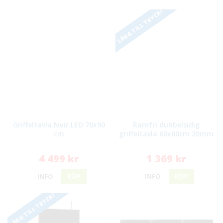
LÄGG TILL TRYCK!
Griffeltavla Noir LED 70x90
Ramfri dubbelsidig
cm
griffeltavla 60x80cm 20mm
4 499 kr
1 369 kr
INFO
KÖP
INFO
KÖP
LÄGG TILL TRYCK!