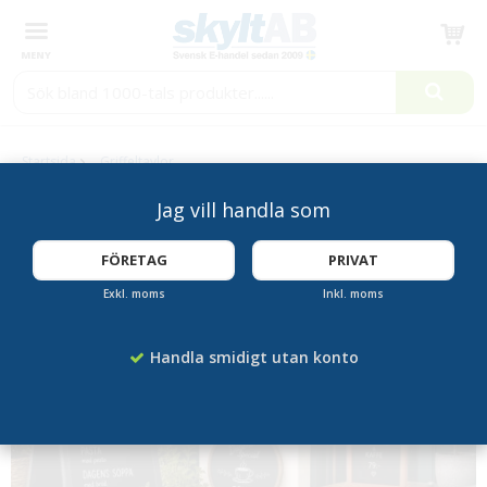
Produkten har blivit tillagd i varukorgen
Startsida
Griffeltavlor
Griffeltavla, Griffeltavlor &
Jag vill handla som
Griffelställ
FÖRETAG
PRIVAT
Exkl. moms
Inkl. moms
Handla smidigt utan konto