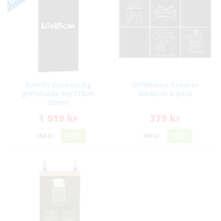
Ramfri dubbelsidig
Griffelskiva Kvadrat
griffeltavla 60x115cm
40x40cm 6-pack
20mm
1 619 kr
379 kr
INFO
KÖP
INFO
KÖP