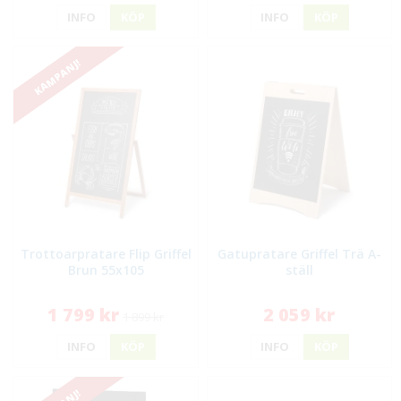
INFO
KÖP
INFO
KÖP
KAMPANJ!
Trottoarpratare Flip Griffel
Gatupratare Griffel Trä A-
Brun 55x105
ställ
1 799 kr
2 059 kr
1 899 kr
INFO
KÖP
INFO
KÖP