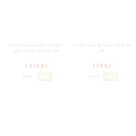
Whiteboardtavla i härdat
Griffeltavla ljusbrun 30 x 40
glas Svart - 90x60 cm
cm
1 339 kr
379 kr
INFO
KÖP
INFO
KÖP