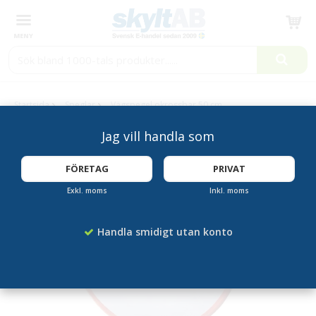
Produkten har blivit tillagd i varukorgen
Startsida
Speglar
Vägspegel okrossbar 50 cm
Jag vill handla som
FÖRETAG
PRIVAT
Exkl. moms
Inkl. moms
Handla smidigt utan konto