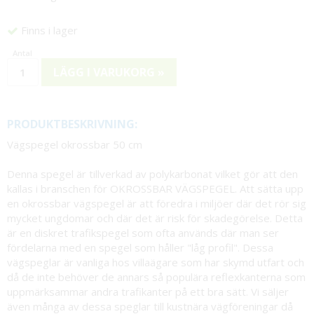
Finns i lager
LÄGG I VARUKORG »
PRODUKTBESKRIVNING:
Vägspegel okrossbar 50 cm
Denna spegel är tillverkad av polykarbonat vilket gör att den
kallas i branschen för OKROSSBAR VÄGSPEGEL. Att sätta upp
en okrossbar vägspegel är att föredra i miljöer där det rör sig
mycket ungdomar och där det är risk för skadegörelse. Detta
är en diskret trafikspegel som ofta används där man ser
fördelarna med en spegel som håller "låg profil". Dessa
vägspeglar är vanliga hos villaägare som har skymd utfart och
då de inte behöver de annars så populära reflexkanterna som
uppmärksammar andra trafikanter på ett bra sätt. Vi säljer
även många av dessa speglar till kustnära vägföreningar då