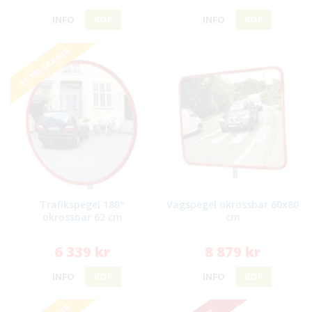
INFO
KÖP
INFO
KÖP
SE 180 GRADER
Trafikspegel 180°
Vägspegel okrossbar 60x80
okrossbar 62 cm
cm
6 339 kr
8 879 kr
INFO
KÖP
INFO
KÖP