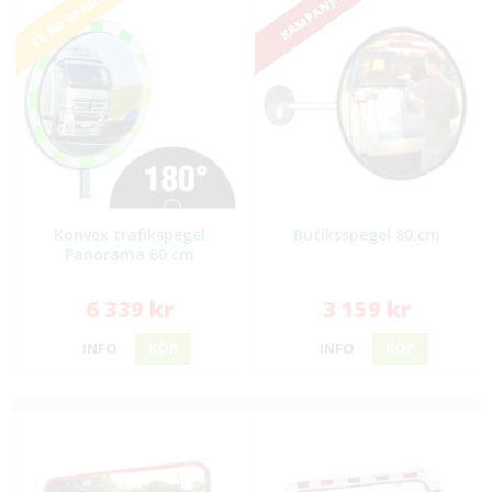
SE 180 GRADER
KAMPANJ!
Konvex trafikspegel
Butiksspegel 80 cm
Panorama 60 cm
6 339 kr
3 159 kr
INFO
KÖP
INFO
KÖP