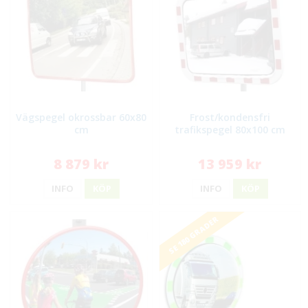
Vägspegel okrossbar 60x80
Frost/kondensfri
cm
trafikspegel 80x100 cm
8 879 kr
13 959 kr
INFO
KÖP
INFO
KÖP
SE 180 GRADER