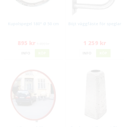
Kupolspegel 180° Ø 50 cm
Böjt väggfäste för speglar
895 kr
1 259 kr
1 499 kr
INFO
KÖP
INFO
KÖP