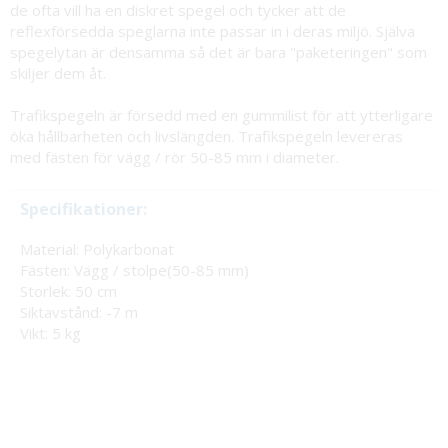
de ofta vill ha en diskret spegel och tycker att de
reflexförsedda speglarna inte passar in i deras miljö. Själva
spegelytan är densamma så det är bara "paketeringen" som
skiljer dem åt.
Trafikspegeln är försedd med en gummilist för att ytterligare
öka hållbarheten och livslängden. Trafikspegeln levereras
med fästen för vägg / rör 50-85 mm i diameter.
Specifikationer:
Material: Polykarbonat
Fästen: Vägg / stolpe(50-85 mm)
Storlek: 50 cm
Siktavstånd: -7 m
Vikt: 5 kg