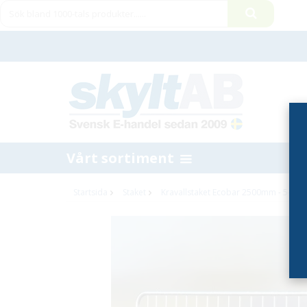
Vårt sortiment
Startsida
Staket
Kravallstaket Ecobar 2500mm - 5-pac