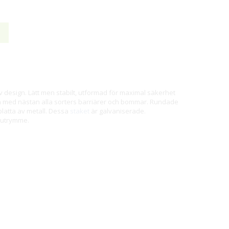
v design. Lätt men stabilt, utformad för maximal säkerhet
 med nästan alla sorters barriärer och bommar. Rundade
platta av metall. Dessa
staket
är galvaniserade.
gsutrymme.