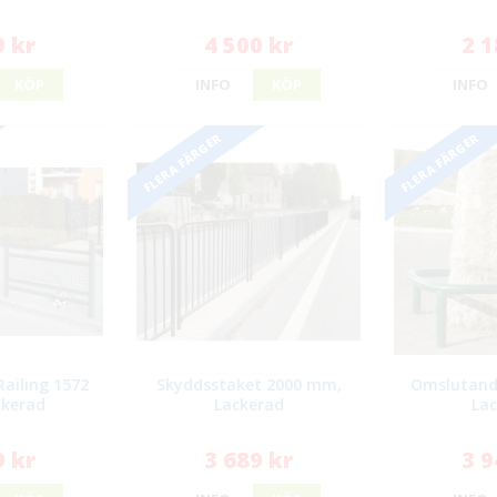
9 kr
4 500 kr
2 1
KÖP
INFO
KÖP
INFO
FLERA FÄRGER
FLERA FÄRGER
Railing 1572
Skyddsstaket 2000 mm,
Omslutand
ckerad
Lackerad
La
9 kr
3 689 kr
3 9