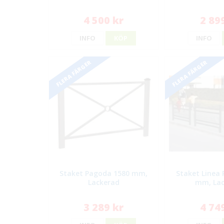
4 500 kr
2 89
INFO
KÖP
INFO
FLERA FÄRGER
FLERA FÄRGER
Staket Pagoda 1580 mm,
Staket Linea 
Lackerad
mm, La
3 289 kr
4 74