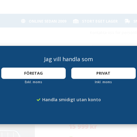
ONLINE SEDAN 2009
STORT EGET LAGER
S
Kontakta oss för personl
Jag vill handla som
FÖRETAG
PRIVAT
Exkl. moms
Inkl. moms
k
Kravallstaket Eco
Handla smidigt utan konto
Artikelnummer:
PC-200070
15 999 kr