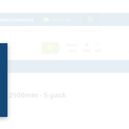
FRAKT 99:-
NABBA LEVERANSER
ig service och rådgivning
08 - 777 77 82
|
info@skyltab.se
Moms
visas:
Exkl
Inkl
bar 2500mm - 5-pack